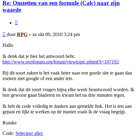
Re: Omzetten van een formule (Calc) naar zijn
waarde
Citeer
Bericht
door
RPG
»
za okt 09, 2010 3:24 pm
Hallo
Ik denk dat je hier het antwoord hebt.
http://www.oooforum.org/forum/viewtopic.phtml?t=107192
Bij dit soort zaken is het vaak beter naar een goede site te gaan dan
zoeken met google of een ander iets.
Ik denk dat dit soort vragen bijna elke week beantwoord worden. Ik
ben gewoon gaan bladeren en kwam het na drie minuten tegen.
Ik heb de code volledig te danken aan gemelde link. Het is iets aan
gepast en lijkt te werken op de manier zoals ik de vraag begrijp.
Romke
Code:
Selecteer alles