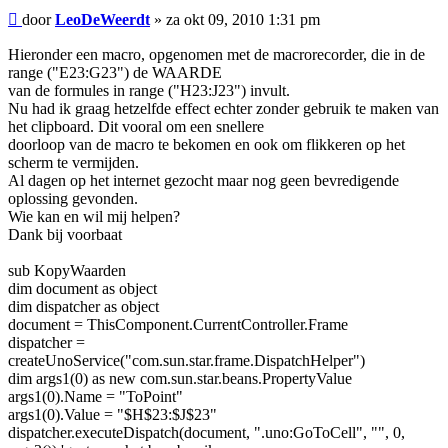
Bericht
door
LeoDeWeerdt
»
za okt 09, 2010 1:31 pm
Hieronder een macro, opgenomen met de macrorecorder, die in de
range ("E23:G23") de WAARDE
van de formules in range ("H23:J23") invult.
Nu had ik graag hetzelfde effect echter zonder gebruik te maken van
het clipboard. Dit vooral om een snellere
doorloop van de macro te bekomen en ook om flikkeren op het
scherm te vermijden.
Al dagen op het internet gezocht maar nog geen bevredigende
oplossing gevonden.
Wie kan en wil mij helpen?
Dank bij voorbaat
sub KopyWaarden
dim document as object
dim dispatcher as object
document = ThisComponent.CurrentController.Frame
dispatcher =
createUnoService("com.sun.star.frame.DispatchHelper")
dim args1(0) as new com.sun.star.beans.PropertyValue
args1(0).Name = "ToPoint"
args1(0).Value = "$H$23:$J$23"
dispatcher.executeDispatch(document, ".uno:GoToCell", "", 0,