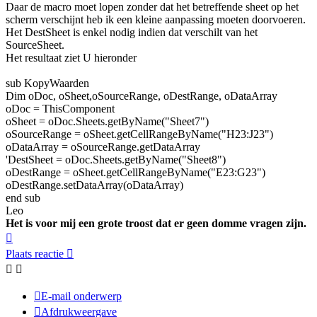
Daar de macro moet lopen zonder dat het betreffende sheet op het
scherm verschijnt heb ik een kleine aanpassing moeten doorvoeren.
Het DestSheet is enkel nodig indien dat verschilt van het
SourceSheet.
Het resultaat ziet U hieronder
sub KopyWaarden
Dim oDoc, oSheet,oSourceRange, oDestRange, oDataArray
oDoc = ThisComponent
oSheet = oDoc.Sheets.getByName("Sheet7")
oSourceRange = oSheet.getCellRangeByName("H23:J23")
oDataArray = oSourceRange.getDataArray
'DestSheet = oDoc.Sheets.getByName("Sheet8")
oDestRange = oSheet.getCellRangeByName("E23:G23")
oDestRange.setDataArray(oDataArray)
end sub
Leo
Het is voor mij een grote troost dat er geen domme vragen zijn.
Omhoog
Plaats reactie
E-mail onderwerp
Afdrukweergave