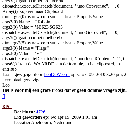
args3()) 'gaat naar het bronbereik
dispatcher.executeDispatch(document, ".uno:Copyrange", "", 0,
Array()) 'kopieert naar Clipboard
dim args2(0) as new com.sun.star.beans.PropertyValue
args2(0).Name = "ToPoint"
args2(0).Value = "$E$23:$G$23"
dispatcher.executeDispatch(document, ".uno:GoToCell", "", 0,
args5()) 'gaat naar het doelbereik
dim args3(5) as new com.sun.star.beans.PropertyValue
args3(0).Name = "Flags"
args3(0).Value = "V"
dispatcher.executeDispatch(document, ".uno:InsertContents", "", 0,
args6()) ' vult de WAARDE van de formule, in het clipboard, in
end sub
Laatst gewijzigd door
LeoDeWeerdt
op za okt 09, 2010 8:20 pm, 2
keer totaal gewijzigd.
Leo
Het is voor mij een grote troost dat er geen domme vragen zijn.
Omhoog
RPG
Berichten:
4726
Lid geworden op:
wo apr 15, 2009 1:01 am
Locatie:
Apeldoorn, Nederland