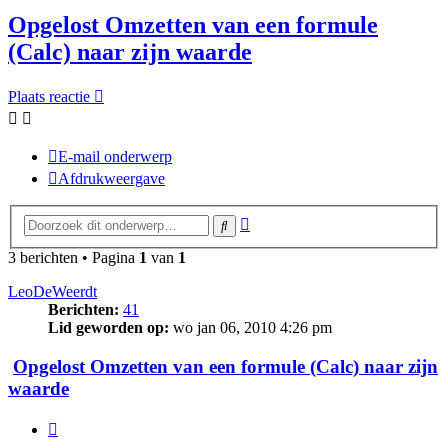
Opgelost Omzetten van een formule
(Calc) naar zijn waarde
Plaats reactie
E-mail onderwerp
Afdrukweergave
Uitgebreid
Zoek
zoeken
3 berichten • Pagina
1
van
1
LeoDeWeerdt
Berichten:
41
Lid geworden op:
wo jan 06, 2010 4:26 pm
Opgelost Omzetten van een formule (Calc) naar zijn
waarde
Citeer