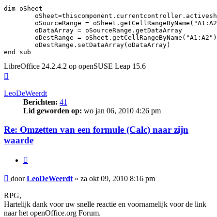
dim oSheet

	oSheet=thiscomponent.currentcontroller.activesheet

	oSourceRange = oSheet.getCellRangeByName("A1:A2")

	oDataArray = oSourceRange.getDataArray 

	oDestRange = oSheet.getCellRangeByName("A1:A2")

	oDestRange.setDataArray(oDataArray) 

end sub
LibreOffice 24.2.4.2 op openSUSE Leap 15.6
Omhoog
LeoDeWeerdt
Berichten:
41
Lid geworden op:
wo jan 06, 2010 4:26 pm
Re: Omzetten van een formule (Calc) naar zijn
waarde
Citeer
Bericht
door
LeoDeWeerdt
»
za okt 09, 2010 8:16 pm
RPG,
Hartelijk dank voor uw snelle reactie en voornamelijk voor de link
naar het openOffice.org Forum.