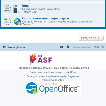
Inne
Użytkowanie pakietu jako całości
Tematy:
129
Oprogramowanie uzupełniające
Oprogramowanie firm trzecich współpracujące z OpenOffice
Tematy:
2
Przejdź do
Strona główna
Strefa czasowa
UTC+02:00
Technologię dostarcza
phpBB
® Forum Software © phpBB Limited
Polski pakiet językowy dostarcza
phpBB.pl
Zasady ochrony danych osobowych
|
Regulamin
Pobierz OpenOffice