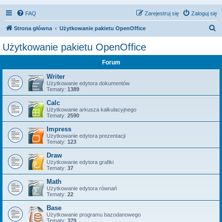
FAQ
Zarejestruj się
Zaloguj się
S
Strona główna
Użytkowanie pakietu OpenOffice
z
Użytkowanie pakietu OpenOffice
u
Forum
k
a
Writer
Użytkowanie edytora dokumentów
j
Tematy:
1389
Calc
Użytkowanie arkusza kalkulacyjnego
Tematy:
2590
Impress
Użytkowanie edytora prezentacji
Tematy:
123
Draw
Użytkowanie edytora grafiki
Tematy:
37
Math
Użytkowanie edytora równań
Tematy:
22
Base
Użytkowanie programu bazodanowego
Tematy:
379