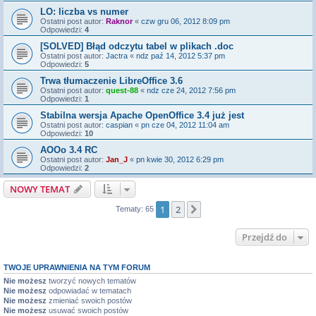
LO: liczba vs numer
Ostatni post autor:
Raknor
«
czw gru 06, 2012 8:09 pm
Odpowiedzi:
4
[SOLVED] Błąd odczytu tabel w plikach .doc
Ostatni post autor:
Jactra
«
ndz paź 14, 2012 5:37 pm
Odpowiedzi:
5
Trwa tłumaczenie LibreOffice 3.6
Ostatni post autor:
quest-88
«
ndz cze 24, 2012 7:56 pm
Odpowiedzi:
1
Stabilna wersja Apache OpenOffice 3.4 już jest
Ostatni post autor:
caspian
«
pn cze 04, 2012 11:04 am
Odpowiedzi:
10
AOOo 3.4 RC
Ostatni post autor:
Jan_J
«
pn kwie 30, 2012 6:29 pm
Odpowiedzi:
2
NOWY TEMAT
1
2
Następna
Tematy: 65
Przejdź do
TWOJE UPRAWNIENIA NA TYM FORUM
Nie możesz
tworzyć nowych tematów
Nie możesz
odpowiadać w tematach
Nie możesz
zmieniać swoich postów
Nie możesz
usuwać swoich postów