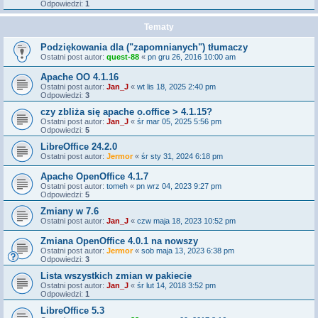
Odpowiedzi:
1
Tematy
Podziękowania dla ("zapomnianych") tłumaczy
Ostatni post autor:
quest-88
«
pn gru 26, 2016 10:00 am
Apache OO 4.1.16
Ostatni post autor:
Jan_J
«
wt lis 18, 2025 2:40 pm
Odpowiedzi:
3
czy zbliża się apache o.office > 4.1.15?
Ostatni post autor:
Jan_J
«
śr mar 05, 2025 5:56 pm
Odpowiedzi:
5
LibreOffice 24.2.0
Ostatni post autor:
Jermor
«
śr sty 31, 2024 6:18 pm
Apache OpenOffice 4.1.7
Ostatni post autor:
tomeh
«
pn wrz 04, 2023 9:27 pm
Odpowiedzi:
5
Zmiany w 7.6
Ostatni post autor:
Jan_J
«
czw maja 18, 2023 10:52 pm
Zmiana OpenOffice 4.0.1 na nowszy
Ostatni post autor:
Jermor
«
sob maja 13, 2023 6:38 pm
Odpowiedzi:
3
Lista wszystkich zmian w pakiecie
Ostatni post autor:
Jan_J
«
śr lut 14, 2018 3:52 pm
Odpowiedzi:
1
LibreOffice 5.3