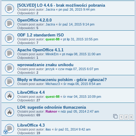
[SOLVED] LO 4.4.6 - brak możliwości pobrania
Ostatni post autor:
Jactra
«
pn paź 26, 2015 9:44 pm
Odpowiedzi:
2
OpenOffice 4.2.0.0
Ostatni post autor:
Jactra
«
śr paź 14, 2015 9:14 pm
Odpowiedzi:
5
ODF 1.2 standardem ISO
Ostatni post autor:
quest-88
«
pt lip 31, 2015 10:55 pm
Odpowiedzi:
7
Apache OpenOffice 4.1.1
Ostatni post autor:
MirekEm
«
pt maja 08, 2015 11:00 am
Odpowiedzi:
1
wprowadzanie znaku unikodu
Ostatni post autor:
jerzyk
«
czw maja 07, 2015 6:07 pm
Odpowiedzi:
2
Błędy w tłumaczeniu polskim - gdzie zgłaszać?
Ostatni post autor:
Michasz3
«
śr maja 06, 2015 8:54 am
LibreOffice 4.4
Ostatni post autor:
quest-88
«
śr mar 04, 2015 10:09 pm
Odpowiedzi:
27
LO4: sugestie odnośnie tłumaczenia
Ostatni post autor:
Raknor
«
ndz paź 05, 2014 2:47 am
Odpowiedzi:
69
1
2
3
LibreOffice 4.3
Ostatni post autor:
ilias
«
śr paź 01, 2014 9:42 am
Odpowiedzi:
19