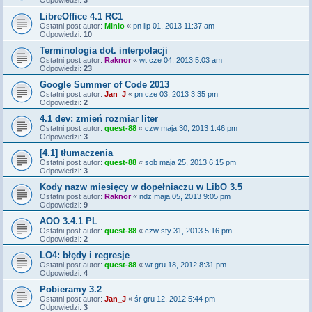
Odpowiedzi:
3
LibreOffice 4.1 RC1
Ostatni post autor:
Minio
«
pn lip 01, 2013 11:37 am
Odpowiedzi:
10
Terminologia dot. interpolacji
Ostatni post autor:
Raknor
«
wt cze 04, 2013 5:03 am
Odpowiedzi:
23
Google Summer of Code 2013
Ostatni post autor:
Jan_J
«
pn cze 03, 2013 3:35 pm
Odpowiedzi:
2
4.1 dev: zmień rozmiar liter
Ostatni post autor:
quest-88
«
czw maja 30, 2013 1:46 pm
Odpowiedzi:
3
[4.1] tłumaczenia
Ostatni post autor:
quest-88
«
sob maja 25, 2013 6:15 pm
Odpowiedzi:
3
Kody nazw miesięcy w dopełniaczu w LibO 3.5
Ostatni post autor:
Raknor
«
ndz maja 05, 2013 9:05 pm
Odpowiedzi:
9
AOO 3.4.1 PL
Ostatni post autor:
quest-88
«
czw sty 31, 2013 5:16 pm
Odpowiedzi:
2
LO4: błędy i regresje
Ostatni post autor:
quest-88
«
wt gru 18, 2012 8:31 pm
Odpowiedzi:
4
Pobieramy 3.2
Ostatni post autor:
Jan_J
«
śr gru 12, 2012 5:44 pm
Odpowiedzi:
3