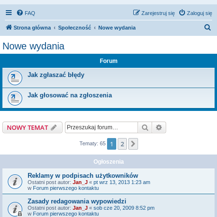
FAQ
Zarejestruj się
Zaloguj się
S
Strona główna
Społeczność
Nowe wydania
z
Nowe wydania
u
Forum
k
a
Jak zgłaszać błędy
j
Jak głosować na zgłoszenia
Szukaj
Wyszukiwanie z
NOWY TEMAT
1
2
Następna
Tematy: 65
Ogłoszenia
Reklamy w podpisach użytkowników
Ostatni post autor:
Jan_J
«
pt wrz 13, 2013 1:23 am
w
Forum pierwszego kontaktu
Zasady redagowania wypowiedzi
Ostatni post autor:
Jan_J
«
sob cze 20, 2009 8:52 pm
w
Forum pierwszego kontaktu