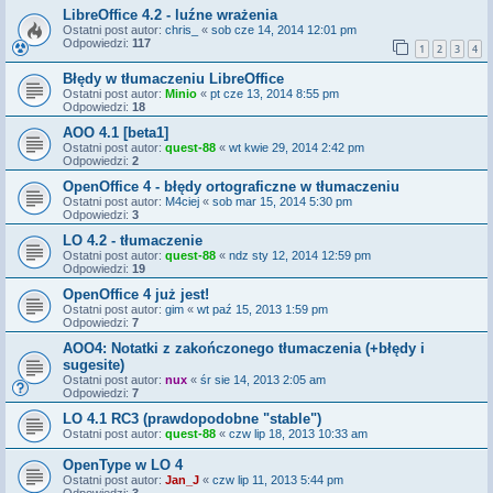
LibreOffice 4.2 - luźne wrażenia
Ostatni post autor:
chris_
«
sob cze 14, 2014 12:01 pm
Odpowiedzi:
117
1
2
3
4
Błędy w tłumaczeniu LibreOffice
Ostatni post autor:
Minio
«
pt cze 13, 2014 8:55 pm
Odpowiedzi:
18
AOO 4.1 [beta1]
Ostatni post autor:
quest-88
«
wt kwie 29, 2014 2:42 pm
Odpowiedzi:
2
OpenOffice 4 - błędy ortograficzne w tłumaczeniu
Ostatni post autor:
M4ciej
«
sob mar 15, 2014 5:30 pm
Odpowiedzi:
3
LO 4.2 - tłumaczenie
Ostatni post autor:
quest-88
«
ndz sty 12, 2014 12:59 pm
Odpowiedzi:
19
OpenOffice 4 już jest!
Ostatni post autor:
gim
«
wt paź 15, 2013 1:59 pm
Odpowiedzi:
7
AOO4: Notatki z zakończonego tłumaczenia (+błędy i
sugesite)
Ostatni post autor:
nux
«
śr sie 14, 2013 2:05 am
Odpowiedzi:
7
LO 4.1 RC3 (prawdopodobne "stable")
Ostatni post autor:
quest-88
«
czw lip 18, 2013 10:33 am
OpenType w LO 4
Ostatni post autor:
Jan_J
«
czw lip 11, 2013 5:44 pm