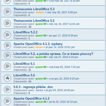
Ostatni post autor:
quest-88
«
czw mar 09, 2017 8:16 pm
Odpowiedzi:
4
Tłumaczenie LibreOffice 5.3
Ostatni post autor:
Jermor
«
ndz mar 05, 2017 9:08 pm
Odpowiedzi:
4
Tłumaczenie LibreOffice 5.2
Ostatni post autor:
quest-88
«
ndz sty 15, 2017 11:01 am
Odpowiedzi:
18
LibreOffice 5.2.2
Ostatni post autor:
quest-88
«
pn paź 17, 2016 8:39 pm
Odpowiedzi:
1
Apache OpenOffice 4.1.3. wydany
Ostatni post autor:
Husar
«
pt paź 14, 2016 10:51 pm
LibreOffice 5.2, a polska sprawa. Co w trawie piszczy?
Ostatni post autor:
quest-88
«
ndz sie 07, 2016 4:24 pm
LibreOffice 5.1
Ostatni post autor:
quest-88
«
sob kwie 02, 2016 7:32 pm
Odpowiedzi:
11
LibreOffice 5.0
Ostatni post autor:
quest-88
«
czw gru 10, 2015 9:25 pm
Odpowiedzi:
24
5.0.3 - regresja plików .doc
Ostatni post autor:
Jactra
«
pt gru 04, 2015 10:00 pm
Odpowiedzi:
9
Apache OpenOffice 4.1.2
Ostatni post autor:
quest-88
«
pn lis 02, 2015 10:10 pm
Odpowiedzi:
1