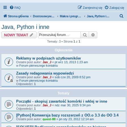
FAQ
Zarejestruj się
Zaloguj się
S
Strona główna
Dostosowywanie i rozszerzanie funkcjonalności OpenOffice
Makra i programowanie
Java, Python i inne
z
Java, Python i inne
u
Szukaj
Wyszukiwanie z
NOWY TEMAT
k
Tematy: 3 • Strona
1
z
1
a
Ogłoszenia
j
Reklamy w podpisach użytkowników
Ostatni post autor:
Jan_J
«
pt wrz 13, 2013 1:23 am
w
Forum pierwszego kontaktu
Zasady redagowania wypowiedzi
Ostatni post autor:
Jan_J
«
sob cze 20, 2009 8:52 pm
w
Forum pierwszego kontaktu
Odpowiedzi:
1
Tematy
Początki - skopiuj zawartość komórki i wklej w inne
Ostatni post autor:
Jan_J
«
ndz mar 30, 2025 9:34 pm
Odpowiedzi:
1
[Python] Konwersja bazy rozszerzeń z OO.o 3.3 do OO 3.4
Ostatni post autor:
quest-88
«
pn sty 23, 2012 12:14 am