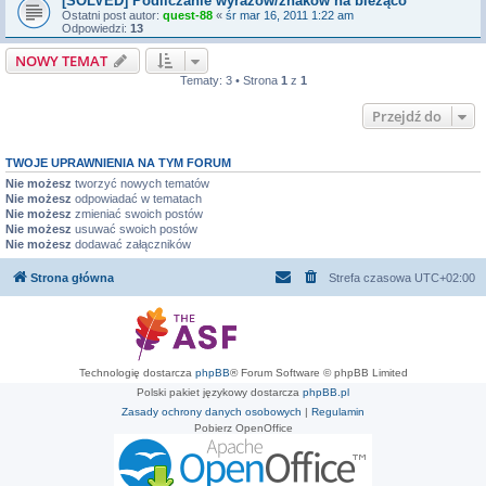
[SOLVED] Podliczanie wyrazów/znaków na bieżąco
Ostatni post autor:
quest-88
«
śr mar 16, 2011 1:22 am
Odpowiedzi:
13
NOWY TEMAT
Tematy: 3 • Strona
1
z
1
Przejdź do
TWOJE UPRAWNIENIA NA TYM FORUM
Nie możesz
tworzyć nowych tematów
Nie możesz
odpowiadać w tematach
Nie możesz
zmieniać swoich postów
Nie możesz
usuwać swoich postów
Nie możesz
dodawać załączników
Strona główna
Strefa czasowa
UTC+02:00
Technologię dostarcza
phpBB
® Forum Software © phpBB Limited
Polski pakiet językowy dostarcza
phpBB.pl
Zasady ochrony danych osobowych
|
Regulamin
Pobierz OpenOffice