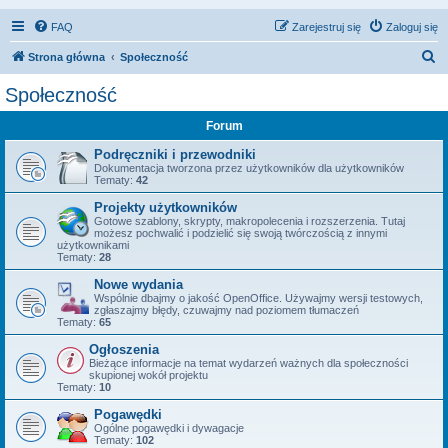
FAQ
Zarejestruj się
Zaloguj się
S
Strona główna
Społeczność
z
Społeczność
u
Forum
k
a
Podręczniki i przewodniki
Dokumentacja tworzona przez użytkowników dla użytkowników
j
Tematy:
42
Projekty użytkowników
Gotowe szablony, skrypty, makropolecenia i rozszerzenia. Tutaj
możesz pochwalić i podzielić się swoją twórczością z innymi
użytkownikami
Tematy:
28
Nowe wydania
Wspólnie dbajmy o jakość OpenOffice. Używajmy wersji testowych,
zgłaszajmy błędy, czuwajmy nad poziomem tłumaczeń
Tematy:
65
Ogłoszenia
Bieżące informacje na temat wydarzeń ważnych dla społeczności
skupionej wokół projektu
Tematy:
10
Pogawędki
Ogólne pogawędki i dywagacje
Tematy:
102