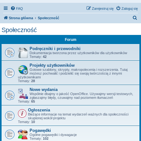
FAQ
Zarejestruj się
Zaloguj się
S
Strona główna
Społeczność
z
Społeczność
u
Forum
k
a
Podręczniki i przewodniki
Dokumentacja tworzona przez użytkowników dla użytkowników
j
Tematy:
42
Projekty użytkowników
Gotowe szablony, skrypty, makropolecenia i rozszerzenia. Tutaj
możesz pochwalić i podzielić się swoją twórczością z innymi
użytkownikami
Tematy:
28
Nowe wydania
Wspólnie dbajmy o jakość OpenOffice. Używajmy wersji testowych,
zgłaszajmy błędy, czuwajmy nad poziomem tłumaczeń
Tematy:
65
Ogłoszenia
Bieżące informacje na temat wydarzeń ważnych dla społeczności
skupionej wokół projektu
Tematy:
10
Pogawędki
Ogólne pogawędki i dywagacje
Tematy:
102