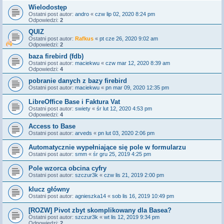
Wielodostęp
Ostatni post autor:
andro
«
czw lip 02, 2020 8:24 pm
Odpowiedzi:
2
QUIZ
Ostatni post autor:
Rafkus
«
pt cze 26, 2020 9:02 am
Odpowiedzi:
2
baza firebird (fdb)
Ostatni post autor:
maciekwu
«
czw mar 12, 2020 8:39 am
Odpowiedzi:
4
pobranie danych z bazy firebird
Ostatni post autor:
maciekwu
«
pn mar 09, 2020 12:35 pm
LibreOffice Base i Faktura Vat
Ostatni post autor:
swiety
«
śr lut 12, 2020 4:53 pm
Odpowiedzi:
4
Access to Base
Ostatni post autor:
arveds
«
pn lut 03, 2020 2:06 pm
Automatycznie wypełniające się pole w formularzu
Ostatni post autor:
smm
«
śr gru 25, 2019 4:25 pm
Pole wzorca obcina cyfry
Ostatni post autor:
szczur3k
«
czw lis 21, 2019 2:00 pm
klucz główny
Ostatni post autor:
agnieszka14
«
sob lis 16, 2019 10:49 pm
[ROZW] Pivot zbyt skomplikowany dla Basea?
Ostatni post autor:
szczur3k
«
wt lis 12, 2019 9:34 pm
Odpowiedzi:
2