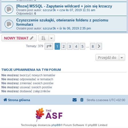
[Rozw] MSSQL - Zapytanie wildcard + join się krzaczy
Ostatni post autor:
szczur3k
«
czw lis 07, 2019 11:31 am
Odpowiedzi:
6
Czyszczenie szukajki, otwieranie folderu z poziomu
formularz
Ostatni post autor:
szczur3k
«
śr lis 06, 2019 2:35 pm
NOWY TEMAT
Strona
1
z
8
1
2
3
4
5
8
Następna
Tematy: 379
…
Przejdź do
TWOJE UPRAWNIENIA NA TYM FORUM
Nie możesz
tworzyć nowych tematów
Nie możesz
odpowiadać w tematach
Nie możesz
zmieniać swoich postów
Nie możesz
usuwać swoich postów
Nie możesz
dodawać załączników
Strona główna
Strefa czasowa
UTC+02:00
Technologię dostarcza
phpBB
® Forum Software © phpBB Limited