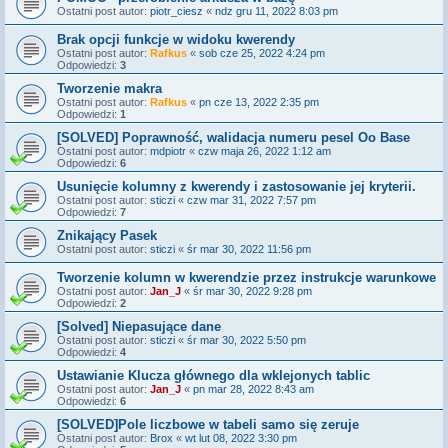
Ostatni post autor:
piotr_ciesz
«
ndz gru 11, 2022 8:03 pm
Brak opcji funkcje w widoku kwerendy
Ostatni post autor:
Rafkus
«
sob cze 25, 2022 4:24 pm
Odpowiedzi:
3
Tworzenie makra
Ostatni post autor:
Rafkus
«
pn cze 13, 2022 2:35 pm
Odpowiedzi:
1
[SOLVED] Poprawność, walidacja numeru pesel Oo Base
Ostatni post autor:
mdpiotr
«
czw maja 26, 2022 1:12 am
Odpowiedzi:
6
Usunięcie kolumny z kwerendy i zastosowanie jej kryterii.
Ostatni post autor:
sticzi
«
czw mar 31, 2022 7:57 pm
Odpowiedzi:
7
Znikający Pasek
Ostatni post autor:
sticzi
«
śr mar 30, 2022 11:56 pm
Tworzenie kolumn w kwerendzie przez instrukcje warunkowe
Ostatni post autor:
Jan_J
«
śr mar 30, 2022 9:28 pm
Odpowiedzi:
2
[Solved] Niepasujące dane
Ostatni post autor:
sticzi
«
śr mar 30, 2022 5:50 pm
Odpowiedzi:
4
Ustawianie Klucza głównego dla wklejonych tablic
Ostatni post autor:
Jan_J
«
pn mar 28, 2022 8:43 am
Odpowiedzi:
6
[SOLVED]Pole liczbowe w tabeli samo się zeruje
Ostatni post autor:
Brox
«
wt lut 08, 2022 3:30 pm