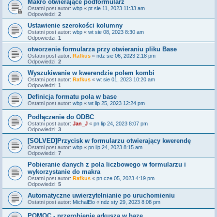
Makro otwierające podformularz
Ostatni post autor:
wbp
«
pt sie 11, 2023 11:33 am
Odpowiedzi:
2
Ustawienie szerokości kolumny
Ostatni post autor:
wbp
«
wt sie 08, 2023 8:30 am
Odpowiedzi:
1
otworzenie formularza przy otwieraniu pliku Base
Ostatni post autor:
Rafkus
«
ndz sie 06, 2023 2:18 pm
Odpowiedzi:
2
Wyszukiwanie w kwerendzie polem kombi
Ostatni post autor:
Rafkus
«
wt sie 01, 2023 10:20 am
Odpowiedzi:
1
Definicja formatu pola w base
Ostatni post autor:
wbp
«
wt lip 25, 2023 12:24 pm
Podłączenie do ODBC
Ostatni post autor:
Jan_J
«
pn lip 24, 2023 8:07 pm
Odpowiedzi:
3
[SOLVED]Przycisk w formularzu otwierający kwerendę
Ostatni post autor:
wbp
«
pn lip 24, 2023 8:15 am
Odpowiedzi:
7
Pobieranie danych z pola liczbowego w formularzu i
wykorzystanie do makra
Ostatni post autor:
Rafkus
«
pn cze 05, 2023 4:19 pm
Odpowiedzi:
5
Automatyczne uwierzytelnianie po uruchomieniu
Ostatni post autor:
MichalElo
«
ndz sty 29, 2023 8:08 pm
POMOC - przerobienie arkusza w bazę