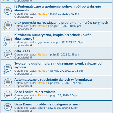
Odpowiedzi:
5
[S]Automatyczne wypełnienie wolnych pól po wybraniu
elementu
Ostatni post autor:
Rafkus
«
pt sty 21, 2022 3:07 pm
Odpowiedzi:
10
brak pomysłu na rozwiązanie problemu numerów seryjnych
Ostatni post autor:
Rafkus
«
śr gru 15, 2021 10:02 pm
Odpowiedzi:
2
Klawiatura numeryczna, kropka/przecinek - skrót
klawiszowy?
Ostatni post autor:
grpmazur
«
wt paź 12, 2021 12:03 pm
Odpowiedzi:
4
data+czas
Ostatni post autor:
Rafkus
«
pt lip 23, 2021 11:39 am
Odpowiedzi:
5
Tworzenie gui/formularza - otrzymany wynik zależny od
wyboru
Ostatni post autor:
Rafkus
«
wt kwie 27, 2021 10:35 pm
Odpowiedzi:
3
Automatyczne uzupełnianie danych w formularzu
Ostatni post autor:
Rafkus
«
pn kwie 12, 2021 8:47 pm
Odpowiedzi:
3
Base i stuktura drzewiasta.
Ostatni post autor:
Rafkus
«
pt gru 25, 2020 2:34 pm
Odpowiedzi:
4
Baza Danych problem z dostępem w sieci
Ostatni post autor:
andro
«
czw lip 02, 2020 8:33 pm
Odpowiedzi:
2