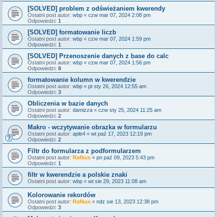
[SOLVED] problem z odświeżaniem kwerendy
Ostatni post autor:
wbp
«
czw mar 07, 2024 2:08 pm
Odpowiedzi:
1
[SOLVED] formatowanie liczb
Ostatni post autor:
wbp
«
czw mar 07, 2024 1:59 pm
Odpowiedzi:
1
[SOLVED] Przenoszenie danych z base do calc
Ostatni post autor:
wbp
«
czw mar 07, 2024 1:56 pm
Odpowiedzi:
8
formatowanie kolumn w kwerendzie
Ostatni post autor:
wbp
«
pt sty 26, 2024 12:55 am
Odpowiedzi:
3
Obliczenia w bazie danych
Ostatni post autor:
damizza
«
czw sty 25, 2024 11:25 am
Odpowiedzi:
2
Makro - wczytywanie obrazka w formularzu
Ostatni post autor:
aple4
«
wt paź 17, 2023 12:19 pm
Odpowiedzi:
2
Filtr do formularza z podformularzem
Ostatni post autor:
Rafkus
«
pn paź 09, 2023 5:43 pm
Odpowiedzi:
1
filtr w kwerendzie a polskie znaki
Ostatni post autor:
wbp
«
wt sie 29, 2023 11:08 am
Kolorowanie rekordów
Ostatni post autor:
Rafkus
«
ndz sie 13, 2023 12:38 pm
Odpowiedzi:
3