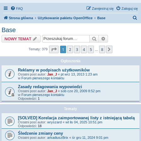
FAQ
Zarejestruj się
Zaloguj się
S
Strona główna
Użytkowanie pakietu OpenOffice
Base
z
Base
u
Szukaj
Wyszukiwanie z
NOWY TEMAT
k
a
Strona
1
z
8
1
2
3
4
5
8
Następna
Tematy: 379
…
j
Ogłoszenia
Reklamy w podpisach użytkowników
Ostatni post autor:
Jan_J
«
pt wrz 13, 2013 1:23 am
w
Forum pierwszego kontaktu
Zasady redagowania wypowiedzi
Ostatni post autor:
Jan_J
«
sob cze 20, 2009 8:52 pm
w
Forum pierwszego kontaktu
Odpowiedzi:
1
Tematy
[SOLVED] Korelacja zaimportowanej listy z istniejącą tabelą
Ostatni post autor:
wryszard
«
wt lis 04, 2025 10:51 pm
Odpowiedzi:
18
Śledzenie zmiany ceny
Ostatni post autor:
arkadiuszBrix
«
śr gru 11, 2024 9:01 pm