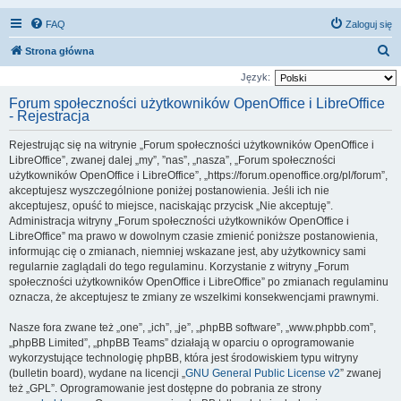
FAQ
Zaloguj się
S
Strona główna
z
Język:
u
Forum społeczności użytkowników OpenOffice i LibreOffice
- Rejestracja
k
a
Rejestrując się na witrynie „Forum społeczności użytkowników OpenOffice i
j
LibreOffice”, zwanej dalej „my”, ”nas”, „nasza”, „Forum społeczności
użytkowników OpenOffice i LibreOffice”, „https://forum.openoffice.org/pl/forum”,
akceptujesz wyszczególnione poniżej postanowienia. Jeśli ich nie
akceptujesz, opuść to miejsce, naciskając przycisk „Nie akceptuję”.
Administracja witryny „Forum społeczności użytkowników OpenOffice i
LibreOffice” ma prawo w dowolnym czasie zmienić poniższe postanowienia,
informując cię o zmianach, niemniej wskazane jest, aby użytkownicy sami
regularnie zaglądali do tego regulaminu. Korzystanie z witryny „Forum
społeczności użytkowników OpenOffice i LibreOffice” po zmianach regulaminu
oznacza, że akceptujesz te zmiany ze wszelkimi konsekwencjami prawnymi.
Nasze fora zwane też „one”, „ich”, „je”, „phpBB software”, „www.phpbb.com”,
„phpBB Limited”, „phpBB Teams” działają w oparciu o oprogramowanie
wykorzystujące technologię phpBB, która jest środowiskiem typu witryny
(bulletin board), wydane na licencji „
GNU General Public License v2
” zwanej
też „GPL”. Oprogramowanie jest dostępne do pobrania ze strony