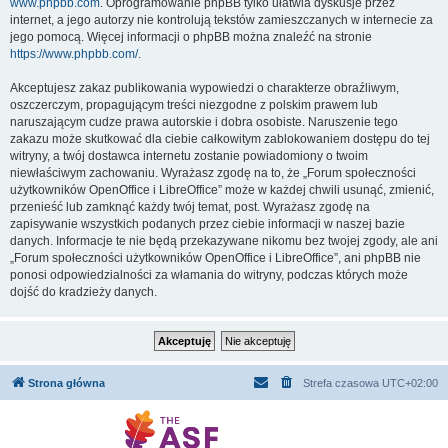
www.phpbb.com
. Oprogramowanie phpBB tylko ułatwia dyskusje przez
internet, a jego autorzy nie kontrolują tekstów zamieszczanych w internecie za
jego pomocą. Więcej informacji o phpBB można znaleźć na stronie
https://www.phpbb.com/
.
Akceptujesz zakaz publikowania wypowiedzi o charakterze obraźliwym,
oszczerczym, propagującym treści niezgodne z polskim prawem lub
naruszającym cudze prawa autorskie i dobra osobiste. Naruszenie tego
zakazu może skutkować dla ciebie całkowitym zablokowaniem dostępu do tej
witryny, a twój dostawca internetu zostanie powiadomiony o twoim
niewłaściwym zachowaniu. Wyrażasz zgodę na to, że „Forum społeczności
użytkowników OpenOffice i LibreOffice” może w każdej chwili usunąć, zmienić,
przenieść lub zamknąć każdy twój temat, post. Wyrażasz zgodę na
zapisywanie wszystkich podanych przez ciebie informacji w naszej bazie
danych. Informacje te nie będą przekazywane nikomu bez twojej zgody, ale ani
„Forum społeczności użytkowników OpenOffice i LibreOffice”, ani phpBB nie
ponosi odpowiedzialności za włamania do witryny, podczas których może
dojść do kradzieży danych.
Strona główna
Strefa czasowa
UTC+02:00