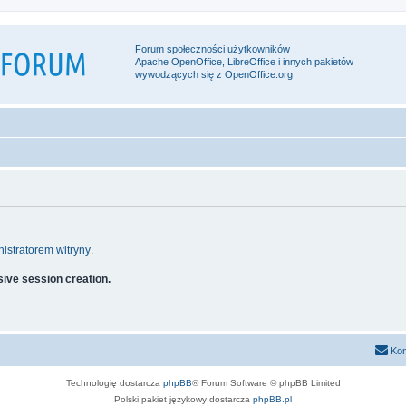
Forum społeczności użytkowników
Apache OpenOffice, LibreOffice i innych pakietów
wywodzących się z OpenOffice.org
istratorem witryny
.
ive session creation.
Kon
Technologię dostarcza
phpBB
® Forum Software © phpBB Limited
Polski pakiet językowy dostarcza
phpBB.pl