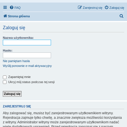
FAQ
Zarejestruj się
Zaloguj się
S
Strona główna
z
Zaloguj się
u
k
Nazwa użytkownika:
a
j
Hasło:
Nie pamiętam hasła
Wyślij ponownie e-mail aktywacyjny
Zapamiętaj mnie
Ukryj mój status podczas tej sesji
ZAREJESTRUJ SIĘ
Aby zalogować się, musisz być zarejestrowanym użytkownikiem witryny.
Rejestracja zajmuje tylko chwilę, a znacznie zwiększa możliwości korzystania
z witryny. Administrator witryny może zarejestrowanym użytkownikom nadać
wiele dodatkowych uprawnień. Przed rejestracją zapoznaj się z naszym