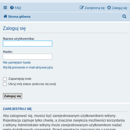
FAQ
Zarejestruj się
Zaloguj się
S
Strona główna
z
Zaloguj się
u
k
Nazwa użytkownika:
a
j
Hasło:
Nie pamiętam hasła
Wyślij ponownie e-mail aktywacyjny
Zapamiętaj mnie
Ukryj mój status podczas tej sesji
ZAREJESTRUJ SIĘ
Aby zalogować się, musisz być zarejestrowanym użytkownikiem witryny.
Rejestracja zajmuje tylko chwilę, a znacznie zwiększa możliwości korzystania
z witryny. Administrator witryny może zarejestrowanym użytkownikom nadać
wiele dodatkowych uprawnień. Przed rejestracją zapoznaj się z naszym