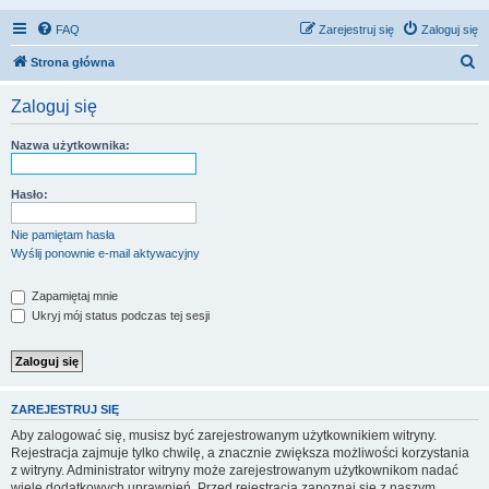
FAQ
Zarejestruj się
Zaloguj się
S
Strona główna
z
Zaloguj się
u
k
Nazwa użytkownika:
a
j
Hasło:
Nie pamiętam hasła
Wyślij ponownie e-mail aktywacyjny
Zapamiętaj mnie
Ukryj mój status podczas tej sesji
ZAREJESTRUJ SIĘ
Aby zalogować się, musisz być zarejestrowanym użytkownikiem witryny.
Rejestracja zajmuje tylko chwilę, a znacznie zwiększa możliwości korzystania
z witryny. Administrator witryny może zarejestrowanym użytkownikom nadać
wiele dodatkowych uprawnień. Przed rejestracją zapoznaj się z naszym