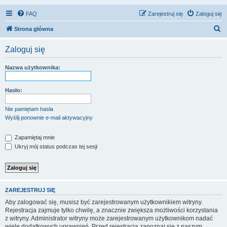
FAQ
Zarejestruj się
Zaloguj się
S
Strona główna
z
Zaloguj się
u
k
Nazwa użytkownika:
a
j
Hasło:
Nie pamiętam hasła
Wyślij ponownie e-mail aktywacyjny
Zapamiętaj mnie
Ukryj mój status podczas tej sesji
ZAREJESTRUJ SIĘ
Aby zalogować się, musisz być zarejestrowanym użytkownikiem witryny.
Rejestracja zajmuje tylko chwilę, a znacznie zwiększa możliwości korzystania
z witryny. Administrator witryny może zarejestrowanym użytkownikom nadać
wiele dodatkowych uprawnień. Przed rejestracją zapoznaj się z naszym