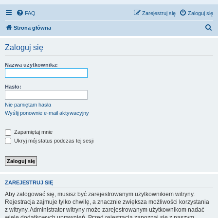
FAQ
Zarejestruj się
Zaloguj się
S
Strona główna
z
Zaloguj się
u
k
Nazwa użytkownika:
a
j
Hasło:
Nie pamiętam hasła
Wyślij ponownie e-mail aktywacyjny
Zapamiętaj mnie
Ukryj mój status podczas tej sesji
ZAREJESTRUJ SIĘ
Aby zalogować się, musisz być zarejestrowanym użytkownikiem witryny.
Rejestracja zajmuje tylko chwilę, a znacznie zwiększa możliwości korzystania
z witryny. Administrator witryny może zarejestrowanym użytkownikom nadać
wiele dodatkowych uprawnień. Przed rejestracją zapoznaj się z naszym