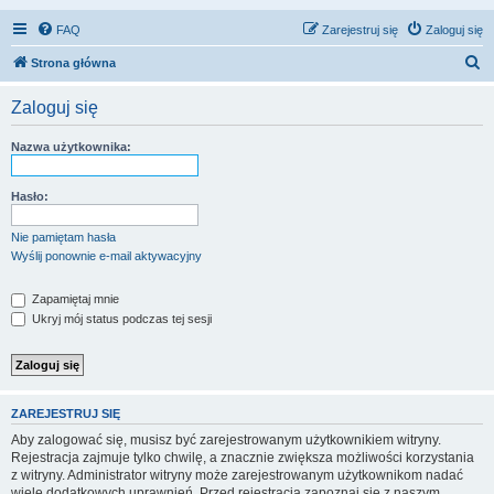
FAQ
Zarejestruj się
Zaloguj się
S
Strona główna
z
Zaloguj się
u
k
Nazwa użytkownika:
a
j
Hasło:
Nie pamiętam hasła
Wyślij ponownie e-mail aktywacyjny
Zapamiętaj mnie
Ukryj mój status podczas tej sesji
ZAREJESTRUJ SIĘ
Aby zalogować się, musisz być zarejestrowanym użytkownikiem witryny.
Rejestracja zajmuje tylko chwilę, a znacznie zwiększa możliwości korzystania
z witryny. Administrator witryny może zarejestrowanym użytkownikom nadać
wiele dodatkowych uprawnień. Przed rejestracją zapoznaj się z naszym