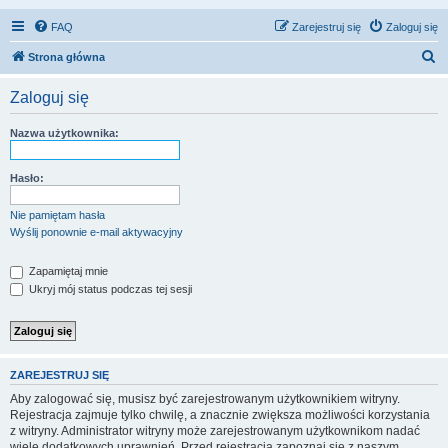
FAQ
Zarejestruj się
Zaloguj się
S
Strona główna
z
Zaloguj się
u
k
Nazwa użytkownika:
a
j
Hasło:
Nie pamiętam hasła
Wyślij ponownie e-mail aktywacyjny
Zapamiętaj mnie
Ukryj mój status podczas tej sesji
ZAREJESTRUJ SIĘ
Aby zalogować się, musisz być zarejestrowanym użytkownikiem witryny.
Rejestracja zajmuje tylko chwilę, a znacznie zwiększa możliwości korzystania
z witryny. Administrator witryny może zarejestrowanym użytkownikom nadać
wiele dodatkowych uprawnień. Przed rejestracją zapoznaj się z naszym