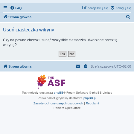
FAQ
Zarejestruj się
Zaloguj się
S
Strona główna
z
Usuń ciasteczka witryny
u
k
Czy na pewno chcesz usunąć wszystkie ciasteczka utworzone przez tę
witrynę?
a
j
Strona główna
Strefa czasowa
UTC+02:00
Technologię dostarcza
phpBB
® Forum Software © phpBB Limited
Polski pakiet językowy dostarcza
phpBB.pl
Zasady ochrony danych osobowych
|
Regulamin
Pobierz OpenOffice