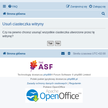
FAQ
Zarejestruj się
Zaloguj się
S
Strona główna
z
Usuń ciasteczka witryny
u
k
Czy na pewno chcesz usunąć wszystkie ciasteczka utworzone przez tę
witrynę?
a
j
Strona główna
Strefa czasowa
UTC+02:00
Technologię dostarcza
phpBB
® Forum Software © phpBB Limited
Polski pakiet językowy dostarcza
phpBB.pl
Zasady ochrony danych osobowych
|
Regulamin
Pobierz OpenOffice