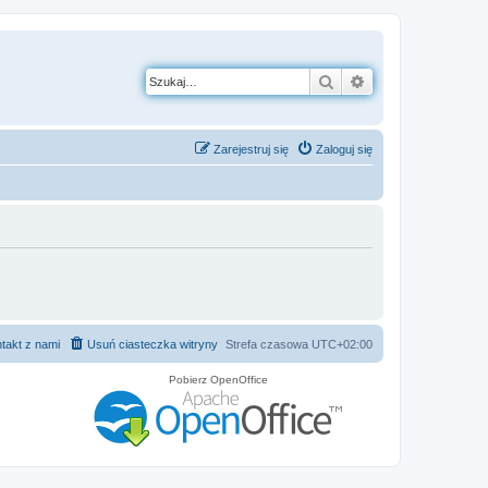
Szukaj
Wyszukiwanie z
Zarejestruj się
Zaloguj się
takt z nami
Usuń ciasteczka witryny
Strefa czasowa
UTC+02:00
Pobierz OpenOffice