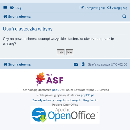
FAQ
Zarejestruj się
Zaloguj się
S
Strona główna
z
Usuń ciasteczka witryny
u
k
Czy na pewno chcesz usunąć wszystkie ciasteczka utworzone przez tę
witrynę?
a
j
Strona główna
Strefa czasowa
UTC+02:00
Technologię dostarcza
phpBB
® Forum Software © phpBB Limited
Polski pakiet językowy dostarcza
phpBB.pl
Zasady ochrony danych osobowych
|
Regulamin
Pobierz OpenOffice