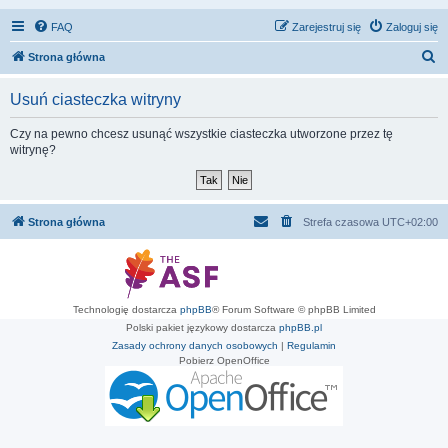
FAQ
Zarejestruj się
Zaloguj się
S
Strona główna
z
Usuń ciasteczka witryny
u
k
Czy na pewno chcesz usunąć wszystkie ciasteczka utworzone przez tę
witrynę?
a
j
Strona główna
Strefa czasowa
UTC+02:00
Technologię dostarcza
phpBB
® Forum Software © phpBB Limited
Polski pakiet językowy dostarcza
phpBB.pl
Zasady ochrony danych osobowych
|
Regulamin
Pobierz OpenOffice