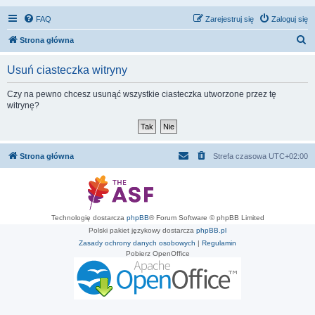
FAQ
Zarejestruj się
Zaloguj się
S
Strona główna
z
Usuń ciasteczka witryny
u
k
Czy na pewno chcesz usunąć wszystkie ciasteczka utworzone przez tę
witrynę?
a
j
Strona główna
Strefa czasowa
UTC+02:00
Technologię dostarcza
phpBB
® Forum Software © phpBB Limited
Polski pakiet językowy dostarcza
phpBB.pl
Zasady ochrony danych osobowych
|
Regulamin
Pobierz OpenOffice