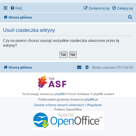
FAQ
Zarejestruj się
Zaloguj się
S
Strona główna
z
Usuń ciasteczka witryny
u
k
Czy na pewno chcesz usunąć wszystkie ciasteczka utworzone przez tę
witrynę?
a
j
Strona główna
Strefa czasowa
UTC+02:00
Technologię dostarcza
phpBB
® Forum Software © phpBB Limited
Polski pakiet językowy dostarcza
phpBB.pl
Zasady ochrony danych osobowych
|
Regulamin
Pobierz OpenOffice