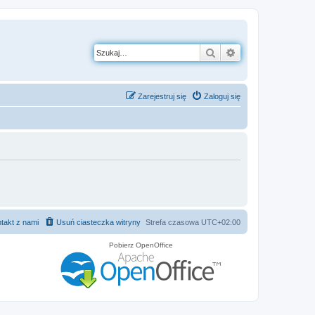
Szukaj
Wyszukiwanie z
Zarejestruj się
Zaloguj się
takt z nami
Usuń ciasteczka witryny
Strefa czasowa
UTC+02:00
Pobierz OpenOffice