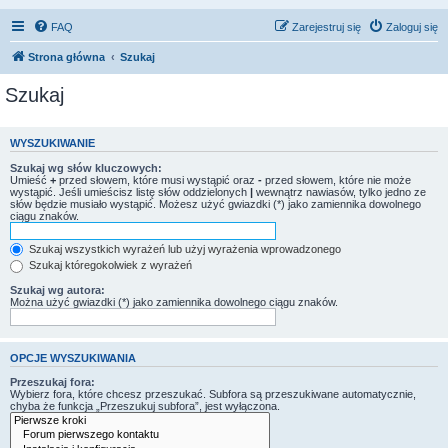
FAQ
Zarejestruj się
Zaloguj się
Strona główna
Szukaj
Szukaj
WYSZUKIWANIE
Szukaj wg słów kluczowych:
Umieść
+
przed słowem, które musi wystąpić oraz
-
przed słowem, które nie może
wystąpić. Jeśli umieścisz listę słów oddzielonych
|
wewnątrz nawiasów, tylko jedno ze
słów będzie musiało wystąpić. Możesz użyć gwiazdki (*) jako zamiennika dowolnego
ciągu znaków.
Szukaj wszystkich wyrażeń lub użyj wyrażenia wprowadzonego
Szukaj któregokolwiek z wyrażeń
Szukaj wg autora:
Można użyć gwiazdki (*) jako zamiennika dowolnego ciągu znaków.
OPCJE WYSZUKIWANIA
Przeszukaj fora:
Wybierz fora, które chcesz przeszukać. Subfora są przeszukiwane automatycznie,
chyba że funkcja „Przeszukuj subfora”, jest wyłączona.