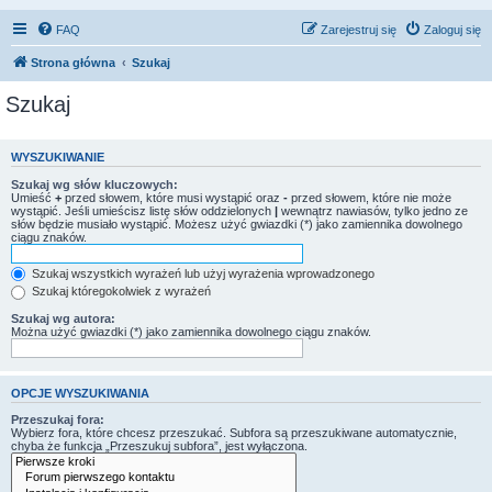
FAQ
Zarejestruj się
Zaloguj się
Strona główna
Szukaj
Szukaj
WYSZUKIWANIE
Szukaj wg słów kluczowych:
Umieść
+
przed słowem, które musi wystąpić oraz
-
przed słowem, które nie może
wystąpić. Jeśli umieścisz listę słów oddzielonych
|
wewnątrz nawiasów, tylko jedno ze
słów będzie musiało wystąpić. Możesz użyć gwiazdki (*) jako zamiennika dowolnego
ciągu znaków.
Szukaj wszystkich wyrażeń lub użyj wyrażenia wprowadzonego
Szukaj któregokolwiek z wyrażeń
Szukaj wg autora:
Można użyć gwiazdki (*) jako zamiennika dowolnego ciągu znaków.
OPCJE WYSZUKIWANIA
Przeszukaj fora:
Wybierz fora, które chcesz przeszukać. Subfora są przeszukiwane automatycznie,
chyba że funkcja „Przeszukuj subfora”, jest wyłączona.