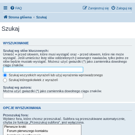
FAQ
Zarejestruj się
Zaloguj się
Strona główna
Szukaj
Szukaj
WYSZUKIWANIE
Szukaj wg słów kluczowych:
Umieść
+
przed słowem, które musi wystąpić oraz
-
przed słowem, które nie może
wystąpić. Jeśli umieścisz listę słów oddzielonych
|
wewnątrz nawiasów, tylko jedno ze
słów będzie musiało wystąpić. Możesz użyć gwiazdki (*) jako zamiennika dowolnego
ciągu znaków.
Szukaj wszystkich wyrażeń lub użyj wyrażenia wprowadzonego
Szukaj któregokolwiek z wyrażeń
Szukaj wg autora:
Można użyć gwiazdki (*) jako zamiennika dowolnego ciągu znaków.
OPCJE WYSZUKIWANIA
Przeszukaj fora:
Wybierz fora, które chcesz przeszukać. Subfora są przeszukiwane automatycznie,
chyba że funkcja „Przeszukuj subfora”, jest wyłączona.