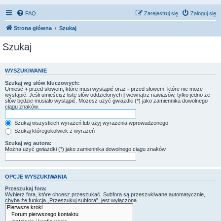
FAQ
Zarejestruj się
Zaloguj się
Strona główna
Szukaj
Szukaj
WYSZUKIWANIE
Szukaj wg słów kluczowych:
Umieść
+
przed słowem, które musi wystąpić oraz
-
przed słowem, które nie może
wystąpić. Jeśli umieścisz listę słów oddzielonych
|
wewnątrz nawiasów, tylko jedno ze
słów będzie musiało wystąpić. Możesz użyć gwiazdki (*) jako zamiennika dowolnego
ciągu znaków.
Szukaj wszystkich wyrażeń lub użyj wyrażenia wprowadzonego
Szukaj któregokolwiek z wyrażeń
Szukaj wg autora:
Można użyć gwiazdki (*) jako zamiennika dowolnego ciągu znaków.
OPCJE WYSZUKIWANIA
Przeszukaj fora:
Wybierz fora, które chcesz przeszukać. Subfora są przeszukiwane automatycznie,
chyba że funkcja „Przeszukuj subfora”, jest wyłączona.