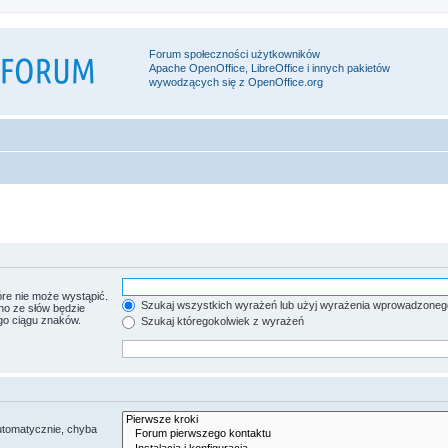
Forum społeczności użytkowników
Apache OpenOffice, LibreOffice i innych pakietów
wywodzących się z OpenOffice.org
re nie może wystąpić.
Szukaj wszystkich wyrażeń lub użyj wyrażenia wprowadzoneg
no ze słów będzie
go ciągu znaków.
Szukaj któregokolwiek z wyrażeń
utomatycznie, chyba