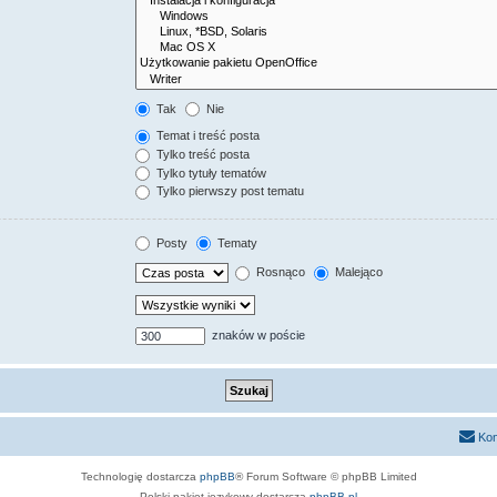
Tak
Nie
Temat i treść posta
Tylko treść posta
Tylko tytuły tematów
Tylko pierwszy post tematu
Posty
Tematy
Rosnąco
Malejąco
znaków w poście
Kon
Technologię dostarcza
phpBB
® Forum Software © phpBB Limited
Polski pakiet językowy dostarcza
phpBB.pl