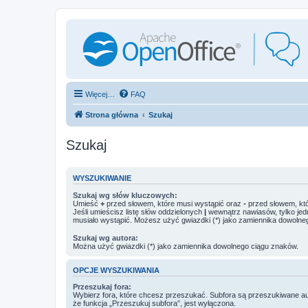
Więcej…
FAQ
Strona główna
Szukaj
Szukaj
WYSZUKIWANIE
Szukaj wg słów kluczowych:
Umieść
+
przed słowem, które musi wystąpić oraz
-
przed słowem, któ
Jeśli umieścisz listę słów oddzielonych
|
wewnątrz nawiasów, tylko jed
musiało wystąpić. Możesz użyć gwiazdki (*) jako zamiennika dowolne
Szukaj wg autora:
Można użyć gwiazdki (*) jako zamiennika dowolnego ciągu znaków.
OPCJE WYSZUKIWANIA
Przeszukaj fora:
Wybierz fora, które chcesz przeszukać. Subfora są przeszukiwane a
że funkcja „Przeszukuj subfora”, jest wyłączona.