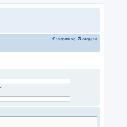
Zarejestruj się
Zaloguj się
o