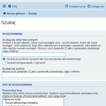
FAQ
Zarejestruj się
Zaloguj się
Strona główna
Szukaj
Szukaj
WYSZUKIWANIE
Szukaj wg słów kluczowych:
Umieść
+
przed słowem, które musi wystąpić oraz
-
przed słowem, które nie może
wystąpić. Jeśli umieścisz listę słów oddzielonych
|
wewnątrz nawiasów, tylko jedno ze
słów będzie musiało wystąpić. Możesz użyć gwiazdki (*) jako zamiennika dowolnego
ciągu znaków.
Szukaj wszystkich wyrażeń lub użyj wyrażenia wprowadzonego
Szukaj któregokolwiek z wyrażeń
Szukaj wg autora:
Można użyć gwiazdki (*) jako zamiennika dowolnego ciągu znaków.
OPCJE WYSZUKIWANIA
Przeszukaj fora:
Wybierz fora, które chcesz przeszukać. Subfora są przeszukiwane automatycznie,
chyba że funkcja „Przeszukuj subfora”, jest wyłączona.