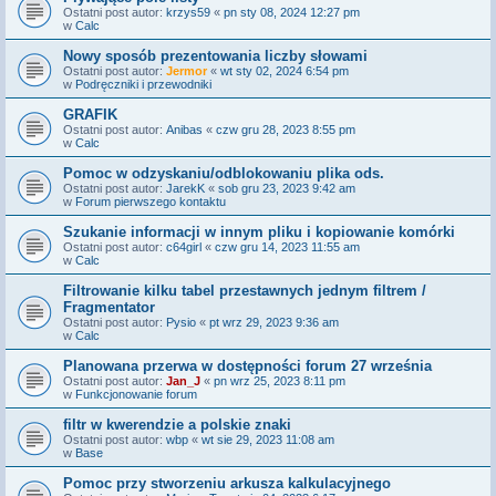
Ostatni post autor:
krzys59
«
pn sty 08, 2024 12:27 pm
w
Calc
Nowy sposób prezentowania liczby słowami
Ostatni post autor:
Jermor
«
wt sty 02, 2024 6:54 pm
w
Podręczniki i przewodniki
GRAFIK
Ostatni post autor:
Anibas
«
czw gru 28, 2023 8:55 pm
w
Calc
Pomoc w odzyskaniu/odblokowaniu plika ods.
Ostatni post autor:
JarekK
«
sob gru 23, 2023 9:42 am
w
Forum pierwszego kontaktu
Szukanie informacji w innym pliku i kopiowanie komórki
Ostatni post autor:
c64girl
«
czw gru 14, 2023 11:55 am
w
Calc
Filtrowanie kilku tabel przestawnych jednym filtrem /
Fragmentator
Ostatni post autor:
Pysio
«
pt wrz 29, 2023 9:36 am
w
Calc
Planowana przerwa w dostępności forum 27 września
Ostatni post autor:
Jan_J
«
pn wrz 25, 2023 8:11 pm
w
Funkcjonowanie forum
filtr w kwerendzie a polskie znaki
Ostatni post autor:
wbp
«
wt sie 29, 2023 11:08 am
w
Base
Pomoc przy stworzeniu arkusza kalkulacyjnego