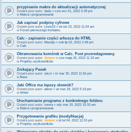
przypisanie makra do aktualizacji automatycznej
Ostatni post autor:
dadu
«
czw wrz 01, 2022 6:39 pm
w
Makra i programowanie
Jak zapisać podpisy cyfrowe
Ostatni post autor:
Lesio15
«
wt sie 23, 2022 11:04 am
w
Forum pierwszego kontaktu
Calc - zapisanie części arkusza do HTML
Ostatni post autor:
Maciejo
«
sob lip 02, 2022 2:48 pm
w
Calc
Obramowania komórek w Calc. Post przeredagowany.
Ostatni post autor:
Jermor
«
czw maja 26, 2022 11:33 am
w
Projekty użytkowników
Znikający Pasek
Ostatni post autor:
sticzi
«
śr mar 30, 2022 11:56 pm
w
Base
Jaki Office ma lepszy słownik?
Ostatni post autor:
alieno
«
wt mar 29, 2022 5:19 pm
w
Writer
Uruchamianie programu z konkretnego folderu
Ostatni post autor:
zwora
«
ndz mar 20, 2022 10:33 am
w
Makra i programowanie
Przygotowanie grafiku (modyfikacja)
Ostatni post autor:
Jermor
«
pt lut 04, 2022 11:53 pm
w
Projekty użytkowników
Wstawianie obiektu do wielu slajdów i kopiowanie atrybutów