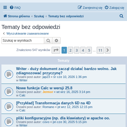
FAQ
Zarejestruj się
Zaloguj się
S
Strona główna
Szukaj
Tematy bez odpowiedzi
z
Tematy bez odpowiedzi
u
Wyszukiwanie zaawansowane
k
Szukaj
Wyszukiwanie zaawansowane
a
Strona
1
z
11
1
2
3
4
5
11
Następn
Znaleziono 547 wyników
j
…
Tematy
Writer - duży dokument zaczął działać bardzo wolno. Jak
zdiagnozować przyczynę?
Ostatni post autor:
jap23
«
śr cze 10, 2026 1:36 pm
w
Writer
Nowe funkcje Calc w wersji 25.8
Ostatni post autor:
Jermor
«
wt wrz 16, 2025 3:14 pm
w
Calc
[Przykład] Transformacja danych 6D na 4D
Ostatni post autor:
Romano
«
pt wrz 12, 2025 12:15 pm
w
Calc
pliki konfiguracyjne (np. dla klawiatury) w apache oo.
Ostatni post autor:
covo
«
pn cze 30, 2025 5:15 pm
w
Writer