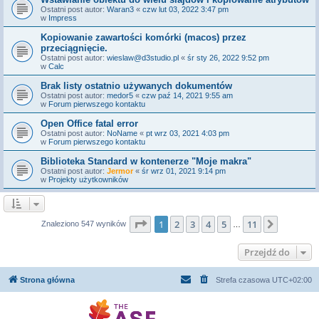
Ostatni post autor:
Waran3
«
czw lut 03, 2022 3:47 pm
w
Impress
Kopiowanie zawartości komórki (macos) przez
przeciągnięcie.
Ostatni post autor:
wieslaw@d3studio.pl
«
śr sty 26, 2022 9:52 pm
w
Calc
Brak listy ostatnio używanych dokumentów
Ostatni post autor:
medor5
«
czw paź 14, 2021 9:55 am
w
Forum pierwszego kontaktu
Open Office fatal error
Ostatni post autor:
NoName
«
pt wrz 03, 2021 4:03 pm
w
Forum pierwszego kontaktu
Biblioteka Standard w kontenerze "Moje makra"
Ostatni post autor:
Jermor
«
śr wrz 01, 2021 9:14 pm
w
Projekty użytkowników
Strona
1
z
11
1
2
3
4
5
11
Następn
Znaleziono 547 wyników
…
Przejdź do
Strona główna
Strefa czasowa
UTC+02:00