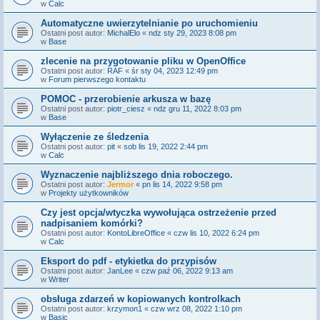
w
Calc
Automatyczne uwierzytelnianie po uruchomieniu
Ostatni post autor:
MichalElo
«
ndz sty 29, 2023 8:08 pm
w
Base
zlecenie na przygotowanie pliku w OpenOffice
Ostatni post autor:
RAF
«
śr sty 04, 2023 12:49 pm
w
Forum pierwszego kontaktu
POMOC - przerobienie arkusza w bazę
Ostatni post autor:
piotr_ciesz
«
ndz gru 11, 2022 8:03 pm
w
Base
Wyłączenie ze śledzenia
Ostatni post autor:
pit
«
sob lis 19, 2022 2:44 pm
w
Calc
Wyznaczenie najbliższego dnia roboczego.
Ostatni post autor:
Jermor
«
pn lis 14, 2022 9:58 pm
w
Projekty użytkowników
Czy jest opcja/wtyczka wywołująca ostrzeżenie przed
nadpisaniem komórki?
Ostatni post autor:
KontoLibreOffice
«
czw lis 10, 2022 6:24 pm
w
Calc
Eksport do pdf - etykietka do przypisów
Ostatni post autor:
JanLee
«
czw paź 06, 2022 9:13 am
w
Writer
obsługa zdarzeń w kopiowanych kontrolkach
Ostatni post autor:
krzymon1
«
czw wrz 08, 2022 1:10 pm
w
Basic