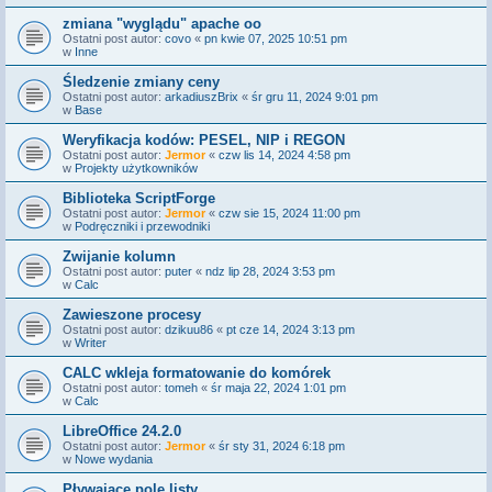
zmiana "wyglądu" apache oo
Ostatni post autor:
covo
«
pn kwie 07, 2025 10:51 pm
w
Inne
Śledzenie zmiany ceny
Ostatni post autor:
arkadiuszBrix
«
śr gru 11, 2024 9:01 pm
w
Base
Weryfikacja kodów: PESEL, NIP i REGON
Ostatni post autor:
Jermor
«
czw lis 14, 2024 4:58 pm
w
Projekty użytkowników
Biblioteka ScriptForge
Ostatni post autor:
Jermor
«
czw sie 15, 2024 11:00 pm
w
Podręczniki i przewodniki
Zwijanie kolumn
Ostatni post autor:
puter
«
ndz lip 28, 2024 3:53 pm
w
Calc
Zawieszone procesy
Ostatni post autor:
dzikuu86
«
pt cze 14, 2024 3:13 pm
w
Writer
CALC wkleja formatowanie do komórek
Ostatni post autor:
tomeh
«
śr maja 22, 2024 1:01 pm
w
Calc
LibreOffice 24.2.0
Ostatni post autor:
Jermor
«
śr sty 31, 2024 6:18 pm
w
Nowe wydania
Pływające pole listy