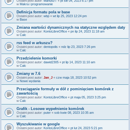
Ostatni post autor:
MariuszT
«
pt sie 04, 2023 6:17 pm
w
Makra i programowanie
Definicja formatu pola w base
Ostatni post autor:
wbp
«
wt lip 25, 2023 12:24 pm
w
Base
Zmiana wartości dynamicznych na statyczne względem daty
Ostatni post autor:
KontoLibreOffice
«
pn lip 24, 2023 11:18 am
w
Calc
rss feed w arkuszu?
Ostatni post autor:
dentopolis
«
ndz lip 23, 2023 7:26 pm
w
Calc
Przedzielenie komorki
Ostatni post autor:
dawid2305
«
pt lip 14, 2023 11:10 am
w
Calc
Zmiany w 7.6
Ostatni post autor:
Jan_J
«
czw maja 18, 2023 10:52 pm
w
Nowe wydania
Przeciąganie formuły w dół z pominięciem komórek z
zawartością
Ostatni post autor:
KontoLibreOffice
«
pt maja 05, 2023 3:25 pm
w
Calc
Grafik - Losowe wypełnienie komórek
Ostatni post autor:
puter
«
sob kwie 08, 2023 10:35 am
w
Calc
Wyszukiwanie w google
Ostatni post autor:
KontoLibreOffice
«
pt lut 24, 2023 5:21 pm