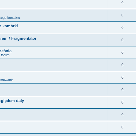
0
0
zego kontaktu
e komórki
0
ltrem / Fragmentator
0
ześnia
0
 forum
0
o
0
ramowanie
0
zględem daty
0
0
0