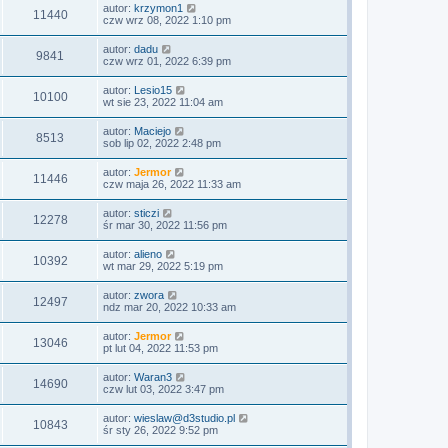
autor:
krzymon1
11440
czw wrz 08, 2022 1:10 pm
autor:
dadu
9841
czw wrz 01, 2022 6:39 pm
autor:
Lesio15
10100
wt sie 23, 2022 11:04 am
autor:
Maciejo
8513
sob lip 02, 2022 2:48 pm
autor:
Jermor
11446
czw maja 26, 2022 11:33 am
autor:
sticzi
12278
śr mar 30, 2022 11:56 pm
autor:
alieno
10392
wt mar 29, 2022 5:19 pm
autor:
zwora
12497
ndz mar 20, 2022 10:33 am
autor:
Jermor
13046
pt lut 04, 2022 11:53 pm
autor:
Waran3
14690
czw lut 03, 2022 3:47 pm
autor:
wieslaw@d3studio.pl
10843
śr sty 26, 2022 9:52 pm