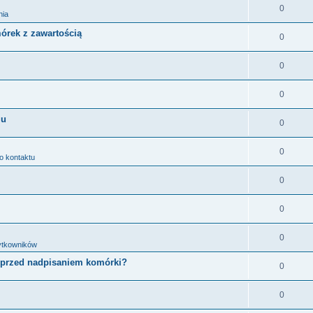
0
nia
órek z zawartością
0
0
0
iu
0
0
o kontaktu
0
0
0
ytkowników
e przed nadpisaniem komórki?
0
0