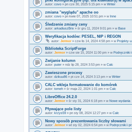
pliki konfiguracyjne (np. dla klawiatury) w apac
autor:
covo
»
pn cze 30, 2025 5:15 pm
» w
Writer
zmiana "wyglądu" apache oo
autor:
covo
»
pn kwie 07, 2025 10:51 pm
» w
Inne
Śledzenie zmiany ceny
autor:
arkadiuszBrix
»
śr gru 11, 2024 9:01 pm
» w
Base
Weryfikacja kodów: PESEL, NIP i REGON
autor:
Jermor
»
czw lis 14, 2024 4:58 pm
» w
Projekty 
Biblioteka ScriptForge
autor:
Jermor
»
czw sie 15, 2024 11:00 pm
» w
Podręczniki 
Zwijanie kolumn
autor:
puter
»
ndz lip 28, 2024 3:53 pm
» w
Calc
Zawieszone procesy
autor:
dzikuu86
»
pt cze 14, 2024 3:13 pm
» w
Writer
CALC wkleja formatowanie do komórek
autor:
tomeh
»
śr maja 22, 2024 1:01 pm
» w
Calc
LibreOffice 24.2.0
autor:
Jermor
»
śr sty 31, 2024 6:18 pm
» w
Nowe wydania
Pływające pole listy
autor:
krzys59
»
pn sty 08, 2024 12:27 pm
» w
Calc
Nowy sposób prezentowania liczby słowami
autor:
Jermor
»
wt sty 02, 2024 6:54 pm
» w
Podręczniki i p