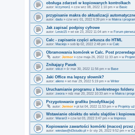
obsługa zdarzeń w kopiowanych kontrolkach
autor:
krzymon1
»
czw wrz 08, 2022 1:10 pm
» w
Basic
przypisanie makra do aktualizacji automatyczn
autor:
dadu
»
czw wrz 01, 2022 6:39 pm
» w
Makra i progra
Jak zapisać podpisy cyfrowe
autor:
Lesio15
»
wt sie 23, 2022 11:04 am
» w
Forum pierwsz
Calc - zapisanie części arkusza do HTML
autor:
Maciejo
»
sob lip 02, 2022 2:48 pm
» w
Calc
Obramowania komórek w Calc. Post przeredag
autor:
Jermor
»
czw maja 26, 2022 11:33 am
» w
Projek
Znikający Pasek
autor:
sticzi
»
śr mar 30, 2022 11:56 pm
» w
Base
Jaki Office ma lepszy słownik?
autor:
alieno
»
wt mar 29, 2022 5:19 pm
» w
Writer
Uruchamianie programu z konkretnego folderu
autor:
zwora
»
ndz mar 20, 2022 10:33 am
» w
Makra i prog
Przygotowanie grafiku (modyfikacja)
autor:
Jermor
»
pt lut 04, 2022 11:53 pm
» w
Projekty u
Wstawianie obiektu do wielu slajdów i kopiowa
autor:
Waran3
»
czw lut 03, 2022 3:47 pm
» w
Impress
Kopiowanie zawartości komórki (macos) przez 
autor:
wieslaw@d3studio.pl
»
śr sty 26, 2022 9:52 pm
» w
Ca