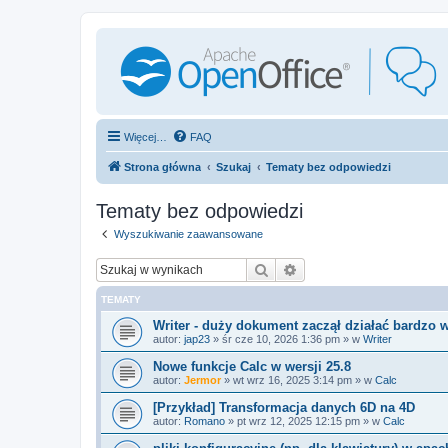
Więcej…
FAQ
Strona główna
Szukaj
Tematy bez odpowiedzi
Tematy bez odpowiedzi
Wyszukiwanie zaawansowane
Szukaj
Wyszukiwanie zaawan
TEMATY
Writer - duży dokument zaczął działać bardzo
autor:
jap23
»
śr cze 10, 2026 1:36 pm
» w
Writer
Nowe funkcje Calc w wersji 25.8
autor:
Jermor
»
wt wrz 16, 2025 3:14 pm
» w
Calc
[Przykład] Transformacja danych 6D na 4D
autor:
Romano
»
pt wrz 12, 2025 12:15 pm
» w
Calc