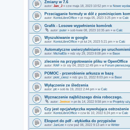
Zmiany w 7.6
autor:
Jan_J
»
czw maja 18, 2023 10:52 pm
» w
Nowe wyda
Przeciąganie formuły w dół z pominięciem kom
autor:
KontoLibreOffice
»
pt maja 05, 2023 3:25 pm
» w
Calc
Grafik - Losowe wypełnienie komórek
autor:
puter
»
sob kwie 08, 2023 10:35 am
» w
Calc
Wyszukiwanie w google
autor:
KontoLibreOffice
»
pt lut 24, 2023 5:21 pm
» w
Calc
Automatyczne uwierzytelnianie po uruchomien
autor:
MichalElo
»
ndz sty 29, 2023 8:08 pm
» w
Base
zlecenie na przygotowanie pliku w OpenOffice
autor:
RAF
»
śr sty 04, 2023 12:49 pm
» w
Forum pierwszeg
POMOC - przerobienie arkusza w bazę
autor:
piotr_ciesz
»
ndz gru 11, 2022 8:03 pm
» w
Base
Wyłączenie ze śledzenia
autor:
pit
»
sob lis 19, 2022 2:44 pm
» w
Calc
Wyznaczenie najbliższego dnia roboczego.
autor:
Jermor
»
pn lis 14, 2022 9:58 pm
» w
Projekty uż
Czy jest opcja/wtyczka wywołująca ostrzeżeni
autor:
KontoLibreOffice
»
czw lis 10, 2022 6:24 pm
» w
Calc
Eksport do pdf - etykietka do przypisów
autor:
JanLee
»
czw paź 06, 2022 9:13 am
» w
Writer