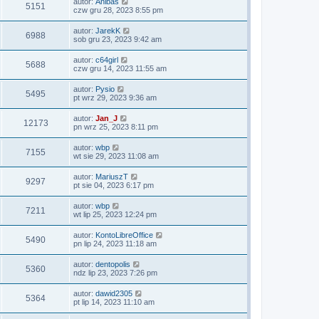
autor:
Anibas
5151
czw gru 28, 2023 8:55 pm
autor:
JarekK
6988
sob gru 23, 2023 9:42 am
autor:
c64girl
5688
czw gru 14, 2023 11:55 am
autor:
Pysio
5495
pt wrz 29, 2023 9:36 am
autor:
Jan_J
12173
pn wrz 25, 2023 8:11 pm
autor:
wbp
7155
wt sie 29, 2023 11:08 am
autor:
MariuszT
9297
pt sie 04, 2023 6:17 pm
autor:
wbp
7211
wt lip 25, 2023 12:24 pm
autor:
KontoLibreOffice
5490
pn lip 24, 2023 11:18 am
autor:
dentopolis
5360
ndz lip 23, 2023 7:26 pm
autor:
dawid2305
5364
pt lip 14, 2023 11:10 am