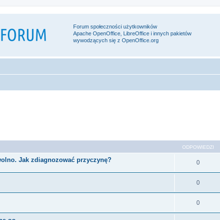
Forum społeczności użytkowników
Apache OpenOffice, LibreOffice i innych pakietów
wywodzących się z OpenOffice.org
sowane
ODPOWIEDZI
 wolno. Jak zdiagnozować przyczynę?
0
0
0