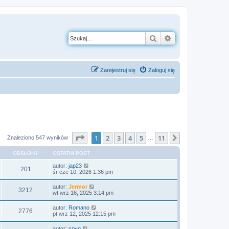
Szukaj
Wyszukiwanie z
Zarejestruj się
Zaloguj się
Strona
1
z
11
1
2
3
4
5
11
Następna
Znaleziono 547 wyników
…
ODSŁONY
OSTATNI POST
autor:
jap23
201
śr cze 10, 2026 1:36 pm
autor:
Jermor
3212
wt wrz 16, 2025 3:14 pm
autor:
Romano
2776
pt wrz 12, 2025 12:15 pm
autor:
covo