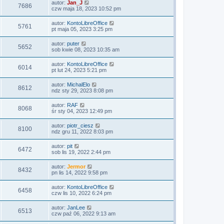
autor:
Jan_J
7686
czw maja 18, 2023 10:52 pm
autor:
KontoLibreOffice
5761
pt maja 05, 2023 3:25 pm
autor:
puter
5652
sob kwie 08, 2023 10:35 am
autor:
KontoLibreOffice
6014
pt lut 24, 2023 5:21 pm
autor:
MichalElo
8612
ndz sty 29, 2023 8:08 pm
autor:
RAF
8068
śr sty 04, 2023 12:49 pm
autor:
piotr_ciesz
8100
ndz gru 11, 2022 8:03 pm
autor:
pit
6472
sob lis 19, 2022 2:44 pm
autor:
Jermor
8432
pn lis 14, 2022 9:58 pm
autor:
KontoLibreOffice
6458
czw lis 10, 2022 6:24 pm
autor:
JanLee
6513
czw paź 06, 2022 9:13 am