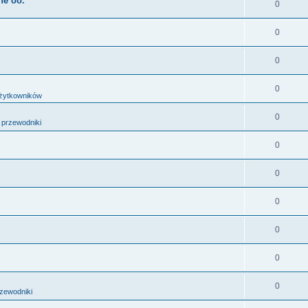
he oo.
0
0
0
0
użytkowników
0
i przewodniki
0
0
0
0
0
0
rzewodniki