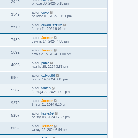
2949
pn cze 30, 2025 5:15 pm
autor:
covo
3549
pn kwie 07, 2025 10:51 pm
autor:
arkadiuszBrix
5570
śr gru 11, 2024 9:01 pm
autor:
Jermor
7930
czw lis 14, 2024 4:58 pm
autor:
Jermor
5692
czw sie 15, 2024 11:00 pm
autor:
puter
4093
ndz lip 28, 2024 3:53 pm
autor:
dzikuu86
6906
pt cze 14, 2024 3:13 pm
autor:
tomeh
5562
śr maja 22, 2024 1:01 pm
autor:
Jermor
9379
śr sty 31, 2024 6:18 pm
autor:
krzys59
5297
pn sty 08, 2024 12:27 pm
autor:
Jermor
8052
wt sty 02, 2024 6:54 pm