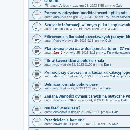
GRAFIK
autor:
Anibas
»
czw gru 28, 2023 8:55 pm
» w
Calc
Pomoc w odzyskaniu/odblokowaniu plika ods.
autor:
JarekK
»
sob gru 23, 2023 9:42 am
» w
Forum pierws
Szukanie informacji w innym pliku i kopiowani
autor:
c64girl
»
czw gru 14, 2023 11:55 am
» w
Calc
Filtrowanie kilku tabel przestawnych jednym fi
autor:
Pysio
»
pt wrz 29, 2023 9:36 am
» w
Calc
Planowana przerwa w dostępności forum 27 wr
autor:
Jan_J
»
pn wrz 25, 2023 8:11 pm
» w
Funkcjonowanie
filtr w kwerendzie a polskie znaki
autor:
wbp
»
wt sie 29, 2023 11:08 am
» w
Base
Pomoc przy stworzeniu arkusza kalkulacyjneg
autor:
MariuszT
»
pt sie 04, 2023 6:17 pm
» w
Makra i prog
Definicja formatu pola w base
autor:
wbp
»
wt lip 25, 2023 12:24 pm
» w
Base
Zmiana wartości dynamicznych na statyczne w
autor:
KontoLibreOffice
»
pn lip 24, 2023 11:18 am
» w
Calc
rss feed w arkuszu?
autor:
dentopolis
»
ndz lip 23, 2023 7:26 pm
» w
Calc
Przedzielenie komorki
autor:
dawid2305
»
pt lip 14, 2023 11:10 am
» w
Calc