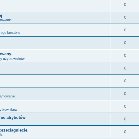
0
ej
0
mowanie
0
ego kontaktu
0
owany.
0
ty użytkowników
0
0
0
ramowanie
0
żytkowników
nie atrybutów
0
przeciągnięcie.
0
lc