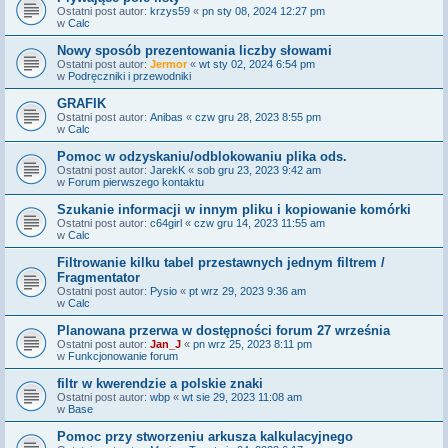
Ostatni post autor:
krzys59
«
pn sty 08, 2024 12:27 pm
w
Calc
Nowy sposób prezentowania liczby słowami
Ostatni post autor:
Jermor
«
wt sty 02, 2024 6:54 pm
w
Podręczniki i przewodniki
GRAFIK
Ostatni post autor:
Anibas
«
czw gru 28, 2023 8:55 pm
w
Calc
Pomoc w odzyskaniu/odblokowaniu plika ods.
Ostatni post autor:
JarekK
«
sob gru 23, 2023 9:42 am
w
Forum pierwszego kontaktu
Szukanie informacji w innym pliku i kopiowanie komórki
Ostatni post autor:
c64girl
«
czw gru 14, 2023 11:55 am
w
Calc
Filtrowanie kilku tabel przestawnych jednym filtrem /
Fragmentator
Ostatni post autor:
Pysio
«
pt wrz 29, 2023 9:36 am
w
Calc
Planowana przerwa w dostępności forum 27 września
Ostatni post autor:
Jan_J
«
pn wrz 25, 2023 8:11 pm
w
Funkcjonowanie forum
filtr w kwerendzie a polskie znaki
Ostatni post autor:
wbp
«
wt sie 29, 2023 11:08 am
w
Base
Pomoc przy stworzeniu arkusza kalkulacyjnego