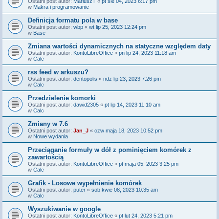
Ostatni post autor:
MariuszT
«
pt sie 04, 2023 6:17 pm
w
Makra i programowanie
Definicja formatu pola w base
Ostatni post autor:
wbp
«
wt lip 25, 2023 12:24 pm
w
Base
Zmiana wartości dynamicznych na statyczne względem daty
Ostatni post autor:
KontoLibreOffice
«
pn lip 24, 2023 11:18 am
w
Calc
rss feed w arkuszu?
Ostatni post autor:
dentopolis
«
ndz lip 23, 2023 7:26 pm
w
Calc
Przedzielenie komorki
Ostatni post autor:
dawid2305
«
pt lip 14, 2023 11:10 am
w
Calc
Zmiany w 7.6
Ostatni post autor:
Jan_J
«
czw maja 18, 2023 10:52 pm
w
Nowe wydania
Przeciąganie formuły w dół z pominięciem komórek z
zawartością
Ostatni post autor:
KontoLibreOffice
«
pt maja 05, 2023 3:25 pm
w
Calc
Grafik - Losowe wypełnienie komórek
Ostatni post autor:
puter
«
sob kwie 08, 2023 10:35 am
w
Calc
Wyszukiwanie w google
Ostatni post autor:
KontoLibreOffice
«
pt lut 24, 2023 5:21 pm