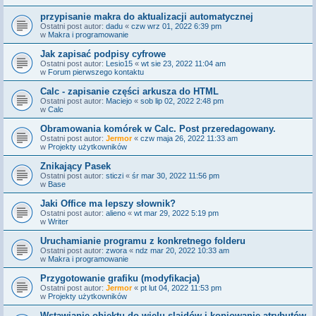
przypisanie makra do aktualizacji automatycznej
Ostatni post autor:
dadu
«
czw wrz 01, 2022 6:39 pm
w
Makra i programowanie
Jak zapisać podpisy cyfrowe
Ostatni post autor:
Lesio15
«
wt sie 23, 2022 11:04 am
w
Forum pierwszego kontaktu
Calc - zapisanie części arkusza do HTML
Ostatni post autor:
Maciejo
«
sob lip 02, 2022 2:48 pm
w
Calc
Obramowania komórek w Calc. Post przeredagowany.
Ostatni post autor:
Jermor
«
czw maja 26, 2022 11:33 am
w
Projekty użytkowników
Znikający Pasek
Ostatni post autor:
sticzi
«
śr mar 30, 2022 11:56 pm
w
Base
Jaki Office ma lepszy słownik?
Ostatni post autor:
alieno
«
wt mar 29, 2022 5:19 pm
w
Writer
Uruchamianie programu z konkretnego folderu
Ostatni post autor:
zwora
«
ndz mar 20, 2022 10:33 am
w
Makra i programowanie
Przygotowanie grafiku (modyfikacja)
Ostatni post autor:
Jermor
«
pt lut 04, 2022 11:53 pm
w
Projekty użytkowników
Wstawianie obiektu do wielu slajdów i kopiowanie atrybutów