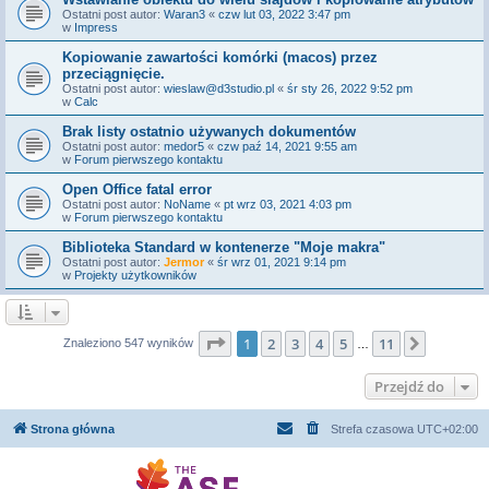
Ostatni post autor:
Waran3
«
czw lut 03, 2022 3:47 pm
w
Impress
Kopiowanie zawartości komórki (macos) przez
przeciągnięcie.
Ostatni post autor:
wieslaw@d3studio.pl
«
śr sty 26, 2022 9:52 pm
w
Calc
Brak listy ostatnio używanych dokumentów
Ostatni post autor:
medor5
«
czw paź 14, 2021 9:55 am
w
Forum pierwszego kontaktu
Open Office fatal error
Ostatni post autor:
NoName
«
pt wrz 03, 2021 4:03 pm
w
Forum pierwszego kontaktu
Biblioteka Standard w kontenerze "Moje makra"
Ostatni post autor:
Jermor
«
śr wrz 01, 2021 9:14 pm
w
Projekty użytkowników
Strona
1
z
11
1
2
3
4
5
11
Następn
Znaleziono 547 wyników
…
Przejdź do
Strona główna
Strefa czasowa
UTC+02:00