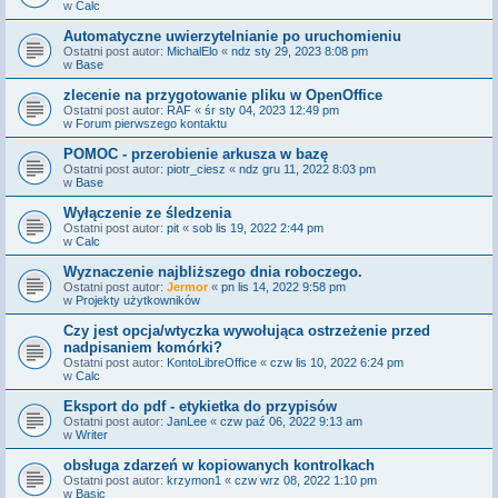
w
Calc
Automatyczne uwierzytelnianie po uruchomieniu
Ostatni post autor:
MichalElo
«
ndz sty 29, 2023 8:08 pm
w
Base
zlecenie na przygotowanie pliku w OpenOffice
Ostatni post autor:
RAF
«
śr sty 04, 2023 12:49 pm
w
Forum pierwszego kontaktu
POMOC - przerobienie arkusza w bazę
Ostatni post autor:
piotr_ciesz
«
ndz gru 11, 2022 8:03 pm
w
Base
Wyłączenie ze śledzenia
Ostatni post autor:
pit
«
sob lis 19, 2022 2:44 pm
w
Calc
Wyznaczenie najbliższego dnia roboczego.
Ostatni post autor:
Jermor
«
pn lis 14, 2022 9:58 pm
w
Projekty użytkowników
Czy jest opcja/wtyczka wywołująca ostrzeżenie przed
nadpisaniem komórki?
Ostatni post autor:
KontoLibreOffice
«
czw lis 10, 2022 6:24 pm
w
Calc
Eksport do pdf - etykietka do przypisów
Ostatni post autor:
JanLee
«
czw paź 06, 2022 9:13 am
w
Writer
obsługa zdarzeń w kopiowanych kontrolkach
Ostatni post autor:
krzymon1
«
czw wrz 08, 2022 1:10 pm
w
Basic