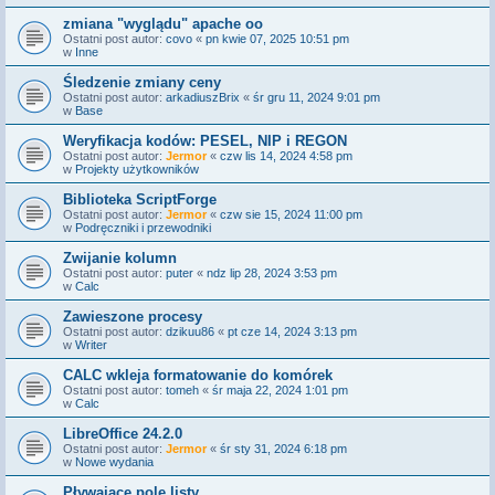
zmiana "wyglądu" apache oo
Ostatni post autor:
covo
«
pn kwie 07, 2025 10:51 pm
w
Inne
Śledzenie zmiany ceny
Ostatni post autor:
arkadiuszBrix
«
śr gru 11, 2024 9:01 pm
w
Base
Weryfikacja kodów: PESEL, NIP i REGON
Ostatni post autor:
Jermor
«
czw lis 14, 2024 4:58 pm
w
Projekty użytkowników
Biblioteka ScriptForge
Ostatni post autor:
Jermor
«
czw sie 15, 2024 11:00 pm
w
Podręczniki i przewodniki
Zwijanie kolumn
Ostatni post autor:
puter
«
ndz lip 28, 2024 3:53 pm
w
Calc
Zawieszone procesy
Ostatni post autor:
dzikuu86
«
pt cze 14, 2024 3:13 pm
w
Writer
CALC wkleja formatowanie do komórek
Ostatni post autor:
tomeh
«
śr maja 22, 2024 1:01 pm
w
Calc
LibreOffice 24.2.0
Ostatni post autor:
Jermor
«
śr sty 31, 2024 6:18 pm
w
Nowe wydania
Pływające pole listy