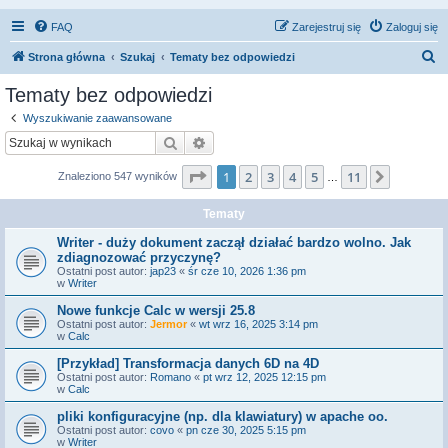
FAQ
Zarejestruj się
Zaloguj się
S
Strona główna
Szukaj
Tematy bez odpowiedzi
z
Tematy bez odpowiedzi
u
Wyszukiwanie zaawansowane
k
Szukaj
Wyszukiwanie zaawansowane
a
Strona
1
z
11
1
2
3
4
5
11
Następn
Znaleziono 547 wyników
j
…
Tematy
Writer - duży dokument zaczął działać bardzo wolno. Jak
zdiagnozować przyczynę?
Ostatni post autor:
jap23
«
śr cze 10, 2026 1:36 pm
w
Writer
Nowe funkcje Calc w wersji 25.8
Ostatni post autor:
Jermor
«
wt wrz 16, 2025 3:14 pm
w
Calc
[Przykład] Transformacja danych 6D na 4D
Ostatni post autor:
Romano
«
pt wrz 12, 2025 12:15 pm
w
Calc
pliki konfiguracyjne (np. dla klawiatury) w apache oo.
Ostatni post autor:
covo
«
pn cze 30, 2025 5:15 pm
w
Writer