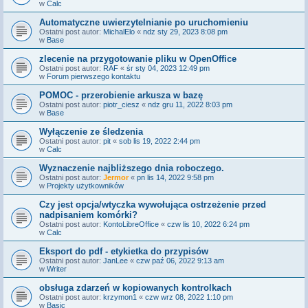
w
Calc
Automatyczne uwierzytelnianie po uruchomieniu
Ostatni post autor:
MichalElo
«
ndz sty 29, 2023 8:08 pm
w
Base
zlecenie na przygotowanie pliku w OpenOffice
Ostatni post autor:
RAF
«
śr sty 04, 2023 12:49 pm
w
Forum pierwszego kontaktu
POMOC - przerobienie arkusza w bazę
Ostatni post autor:
piotr_ciesz
«
ndz gru 11, 2022 8:03 pm
w
Base
Wyłączenie ze śledzenia
Ostatni post autor:
pit
«
sob lis 19, 2022 2:44 pm
w
Calc
Wyznaczenie najbliższego dnia roboczego.
Ostatni post autor:
Jermor
«
pn lis 14, 2022 9:58 pm
w
Projekty użytkowników
Czy jest opcja/wtyczka wywołująca ostrzeżenie przed
nadpisaniem komórki?
Ostatni post autor:
KontoLibreOffice
«
czw lis 10, 2022 6:24 pm
w
Calc
Eksport do pdf - etykietka do przypisów
Ostatni post autor:
JanLee
«
czw paź 06, 2022 9:13 am
w
Writer
obsługa zdarzeń w kopiowanych kontrolkach
Ostatni post autor:
krzymon1
«
czw wrz 08, 2022 1:10 pm
w
Basic