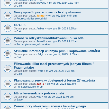
Ostatni post autor:
krzys59
«
pn sty 08, 2024 12:27 pm
w
Calc
Nowy sposób prezentowania liczby słowami
Ostatni post autor:
Jermor
«
wt sty 02, 2024 6:54 pm
w
Podręczniki i przewodniki
GRAFIK
Ostatni post autor:
Anibas
«
czw gru 28, 2023 8:55 pm
w
Calc
Pomoc w odzyskaniu/odblokowaniu plika ods.
Ostatni post autor:
JarekK
«
sob gru 23, 2023 9:42 am
w
Forum pierwszego kontaktu
Szukanie informacji w innym pliku i kopiowanie komórki
Ostatni post autor:
c64girl
«
czw gru 14, 2023 11:55 am
w
Calc
Filtrowanie kilku tabel przestawnych jednym filtrem /
Fragmentator
Ostatni post autor:
Pysio
«
pt wrz 29, 2023 9:36 am
w
Calc
Planowana przerwa w dostępności forum 27 września
Ostatni post autor:
Jan_J
«
pn wrz 25, 2023 8:11 pm
w
Funkcjonowanie forum
filtr w kwerendzie a polskie znaki
Ostatni post autor:
wbp
«
wt sie 29, 2023 11:08 am
w
Base
Pomoc przy stworzeniu arkusza kalkulacyjnego