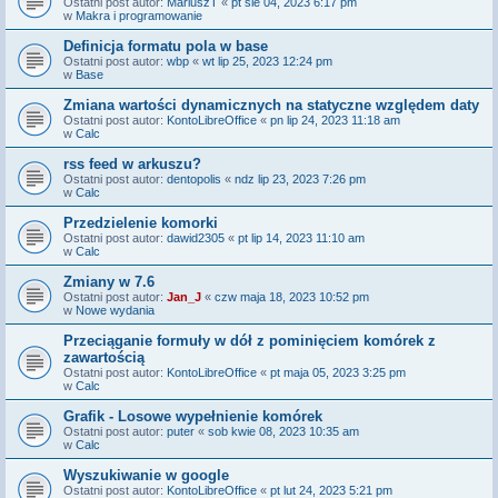
Ostatni post autor:
MariuszT
«
pt sie 04, 2023 6:17 pm
w
Makra i programowanie
Definicja formatu pola w base
Ostatni post autor:
wbp
«
wt lip 25, 2023 12:24 pm
w
Base
Zmiana wartości dynamicznych na statyczne względem daty
Ostatni post autor:
KontoLibreOffice
«
pn lip 24, 2023 11:18 am
w
Calc
rss feed w arkuszu?
Ostatni post autor:
dentopolis
«
ndz lip 23, 2023 7:26 pm
w
Calc
Przedzielenie komorki
Ostatni post autor:
dawid2305
«
pt lip 14, 2023 11:10 am
w
Calc
Zmiany w 7.6
Ostatni post autor:
Jan_J
«
czw maja 18, 2023 10:52 pm
w
Nowe wydania
Przeciąganie formuły w dół z pominięciem komórek z
zawartością
Ostatni post autor:
KontoLibreOffice
«
pt maja 05, 2023 3:25 pm
w
Calc
Grafik - Losowe wypełnienie komórek
Ostatni post autor:
puter
«
sob kwie 08, 2023 10:35 am
w
Calc
Wyszukiwanie w google
Ostatni post autor:
KontoLibreOffice
«
pt lut 24, 2023 5:21 pm