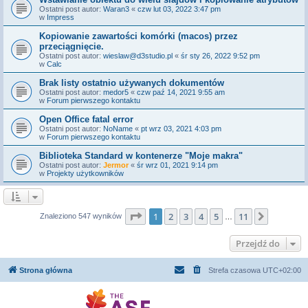
Ostatni post autor:
Waran3
«
czw lut 03, 2022 3:47 pm
w
Impress
Kopiowanie zawartości komórki (macos) przez
przeciągnięcie.
Ostatni post autor:
wieslaw@d3studio.pl
«
śr sty 26, 2022 9:52 pm
w
Calc
Brak listy ostatnio używanych dokumentów
Ostatni post autor:
medor5
«
czw paź 14, 2021 9:55 am
w
Forum pierwszego kontaktu
Open Office fatal error
Ostatni post autor:
NoName
«
pt wrz 03, 2021 4:03 pm
w
Forum pierwszego kontaktu
Biblioteka Standard w kontenerze "Moje makra"
Ostatni post autor:
Jermor
«
śr wrz 01, 2021 9:14 pm
w
Projekty użytkowników
Strona
1
z
11
1
2
3
4
5
11
Następn
Znaleziono 547 wyników
…
Przejdź do
Strona główna
Strefa czasowa
UTC+02:00