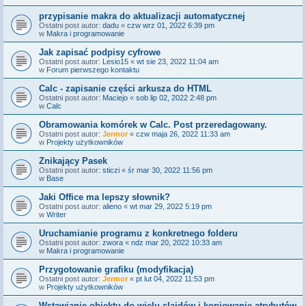
przypisanie makra do aktualizacji automatycznej
Ostatni post autor:
dadu
«
czw wrz 01, 2022 6:39 pm
w
Makra i programowanie
Jak zapisać podpisy cyfrowe
Ostatni post autor:
Lesio15
«
wt sie 23, 2022 11:04 am
w
Forum pierwszego kontaktu
Calc - zapisanie części arkusza do HTML
Ostatni post autor:
Maciejo
«
sob lip 02, 2022 2:48 pm
w
Calc
Obramowania komórek w Calc. Post przeredagowany.
Ostatni post autor:
Jermor
«
czw maja 26, 2022 11:33 am
w
Projekty użytkowników
Znikający Pasek
Ostatni post autor:
sticzi
«
śr mar 30, 2022 11:56 pm
w
Base
Jaki Office ma lepszy słownik?
Ostatni post autor:
alieno
«
wt mar 29, 2022 5:19 pm
w
Writer
Uruchamianie programu z konkretnego folderu
Ostatni post autor:
zwora
«
ndz mar 20, 2022 10:33 am
w
Makra i programowanie
Przygotowanie grafiku (modyfikacja)
Ostatni post autor:
Jermor
«
pt lut 04, 2022 11:53 pm
w
Projekty użytkowników
Wstawianie obiektu do wielu slajdów i kopiowanie atrybutów