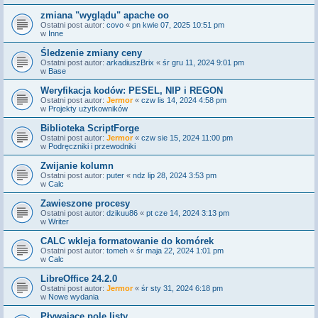
zmiana "wyglądu" apache oo
Ostatni post autor:
covo
«
pn kwie 07, 2025 10:51 pm
w
Inne
Śledzenie zmiany ceny
Ostatni post autor:
arkadiuszBrix
«
śr gru 11, 2024 9:01 pm
w
Base
Weryfikacja kodów: PESEL, NIP i REGON
Ostatni post autor:
Jermor
«
czw lis 14, 2024 4:58 pm
w
Projekty użytkowników
Biblioteka ScriptForge
Ostatni post autor:
Jermor
«
czw sie 15, 2024 11:00 pm
w
Podręczniki i przewodniki
Zwijanie kolumn
Ostatni post autor:
puter
«
ndz lip 28, 2024 3:53 pm
w
Calc
Zawieszone procesy
Ostatni post autor:
dzikuu86
«
pt cze 14, 2024 3:13 pm
w
Writer
CALC wkleja formatowanie do komórek
Ostatni post autor:
tomeh
«
śr maja 22, 2024 1:01 pm
w
Calc
LibreOffice 24.2.0
Ostatni post autor:
Jermor
«
śr sty 31, 2024 6:18 pm
w
Nowe wydania
Pływające pole listy