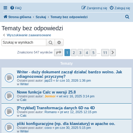
FAQ
Zarejestruj się
Zaloguj się
S
Strona główna
Szukaj
Tematy bez odpowiedzi
z
Tematy bez odpowiedzi
u
Wyszukiwanie zaawansowane
k
Szukaj
Wyszukiwanie zaawansowane
a
Strona
1
z
11
1
2
3
4
5
11
Następn
Znaleziono 547 wyników
j
…
Tematy
Writer - duży dokument zaczął działać bardzo wolno. Jak
zdiagnozować przyczynę?
Ostatni post autor:
jap23
«
śr cze 10, 2026 1:36 pm
w
Writer
Nowe funkcje Calc w wersji 25.8
Ostatni post autor:
Jermor
«
wt wrz 16, 2025 3:14 pm
w
Calc
[Przykład] Transformacja danych 6D na 4D
Ostatni post autor:
Romano
«
pt wrz 12, 2025 12:15 pm
w
Calc
pliki konfiguracyjne (np. dla klawiatury) w apache oo.
Ostatni post autor:
covo
«
pn cze 30, 2025 5:15 pm
w
Writer