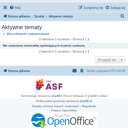
FAQ
Zarejestruj się
Zaloguj się
S
Strona główna
Szukaj
Aktywne tematy
z
Aktywne tematy
u
Wyszukiwanie zaawansowane
k
Znaleziono 0 wyników • Strona
1
z
1
a
Nie znaleziono elementów spełniających kryteria szukania.
j
Znaleziono 0 wyników • Strona
1
z
1
Przejdź do
Strona główna
Strefa czasowa
UTC+02:00
Technologię dostarcza
phpBB
® Forum Software © phpBB Limited
Polski pakiet językowy dostarcza
phpBB.pl
Zasady ochrony danych osobowych
|
Regulamin
Pobierz OpenOffice