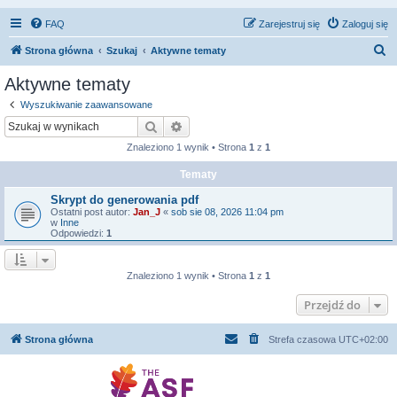
FAQ
Zarejestruj się
Zaloguj się
S
Strona główna
Szukaj
Aktywne tematy
z
Aktywne tematy
u
Wyszukiwanie zaawansowane
k
Szukaj
Wyszukiwanie zaawansowane
a
Znaleziono 1 wynik • Strona
1
z
1
j
Tematy
Skrypt do generowania pdf
Ostatni post autor:
Jan_J
«
sob sie 08, 2026 11:04 pm
w
Inne
Odpowiedzi:
1
Znaleziono 1 wynik • Strona
1
z
1
Przejdź do
Strona główna
Strefa czasowa
UTC+02:00