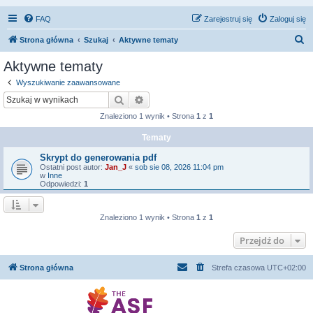
FAQ
Zarejestruj się
Zaloguj się
S
Strona główna
Szukaj
Aktywne tematy
z
Aktywne tematy
u
Wyszukiwanie zaawansowane
k
Szukaj
Wyszukiwanie zaawansowane
a
Znaleziono 1 wynik • Strona
1
z
1
j
Tematy
Skrypt do generowania pdf
Ostatni post autor:
Jan_J
«
sob sie 08, 2026 11:04 pm
w
Inne
Odpowiedzi:
1
Znaleziono 1 wynik • Strona
1
z
1
Przejdź do
Strona główna
Strefa czasowa
UTC+02:00