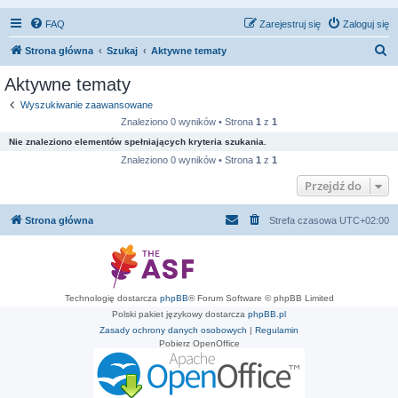
FAQ
Zarejestruj się
Zaloguj się
S
Strona główna
Szukaj
Aktywne tematy
z
Aktywne tematy
u
Wyszukiwanie zaawansowane
k
Znaleziono 0 wyników • Strona
1
z
1
a
Nie znaleziono elementów spełniających kryteria szukania.
j
Znaleziono 0 wyników • Strona
1
z
1
Przejdź do
Strona główna
Strefa czasowa
UTC+02:00
Technologię dostarcza
phpBB
® Forum Software © phpBB Limited
Polski pakiet językowy dostarcza
phpBB.pl
Zasady ochrony danych osobowych
|
Regulamin
Pobierz OpenOffice