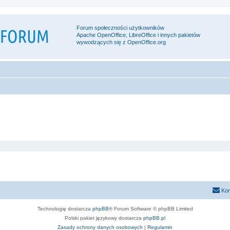
Forum społeczności użytkowników
Apache OpenOffice, LibreOffice i innych pakietów
wywodzących się z OpenOffice.org
Kon
Technologię dostarcza
phpBB
® Forum Software © phpBB Limited
Polski pakiet językowy dostarcza
phpBB.pl
Zasady ochrony danych osobowych
|
Regulamin