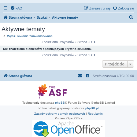
FAQ
Zarejestruj się
Zaloguj się
S
Strona główna
Szukaj
Aktywne tematy
z
Aktywne tematy
u
Wyszukiwanie zaawansowane
k
Znaleziono 0 wyników • Strona
1
z
1
a
Nie znaleziono elementów spełniających kryteria szukania.
j
Znaleziono 0 wyników • Strona
1
z
1
Przejdź do
Strona główna
Strefa czasowa
UTC+02:00
Technologię dostarcza
phpBB
® Forum Software © phpBB Limited
Polski pakiet językowy dostarcza
phpBB.pl
Zasady ochrony danych osobowych
|
Regulamin
Pobierz OpenOffice