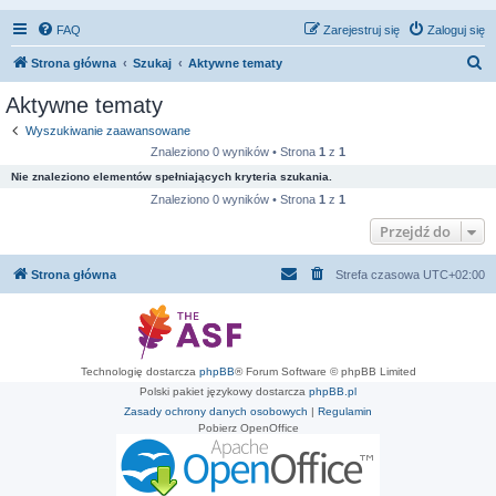
FAQ
Zarejestruj się
Zaloguj się
S
Strona główna
Szukaj
Aktywne tematy
z
Aktywne tematy
u
Wyszukiwanie zaawansowane
k
Znaleziono 0 wyników • Strona
1
z
1
a
Nie znaleziono elementów spełniających kryteria szukania.
j
Znaleziono 0 wyników • Strona
1
z
1
Przejdź do
Strona główna
Strefa czasowa
UTC+02:00
Technologię dostarcza
phpBB
® Forum Software © phpBB Limited
Polski pakiet językowy dostarcza
phpBB.pl
Zasady ochrony danych osobowych
|
Regulamin
Pobierz OpenOffice