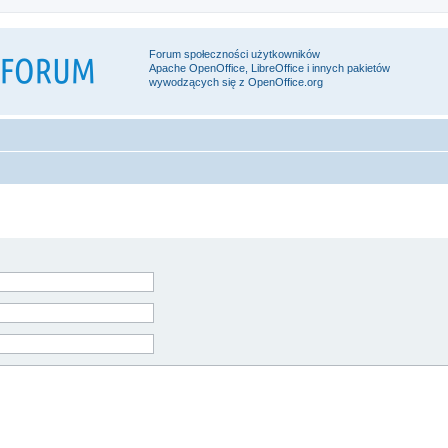
Forum społeczności użytkowników
Apache OpenOffice, LibreOffice i innych pakietów
wywodzących się z OpenOffice.org