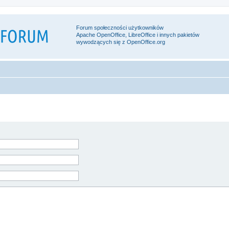
Forum społeczności użytkowników
Apache OpenOffice, LibreOffice i innych pakietów
wywodzących się z OpenOffice.org