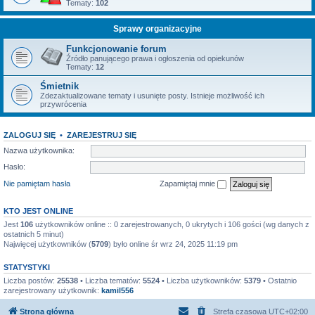
Tematy:
102
Sprawy organizacyjne
Funkcjonowanie forum
Źródło panującego prawa i ogłoszenia od opiekunów
Tematy:
12
Śmietnik
Zdezaktualizowane tematy i usunięte posty. Istnieje możliwość ich
przywrócenia
ZALOGUJ SIĘ
•
ZAREJESTRUJ SIĘ
Nazwa użytkownika:
Hasło:
Nie pamiętam hasła
Zapamiętaj mnie
KTO JEST ONLINE
Jest
106
użytkowników online :: 0 zarejestrowanych, 0 ukrytych i 106 gości (wg danych z
ostatnich 5 minut)
Najwięcej użytkowników (
5709
) było online śr wrz 24, 2025 11:19 pm
STATYSTYKI
Liczba postów:
25538
• Liczba tematów:
5524
• Liczba użytkowników:
5379
• Ostatnio
zarejestrowany użytkownik:
kamil556
Strona główna
Strefa czasowa
UTC+02:00