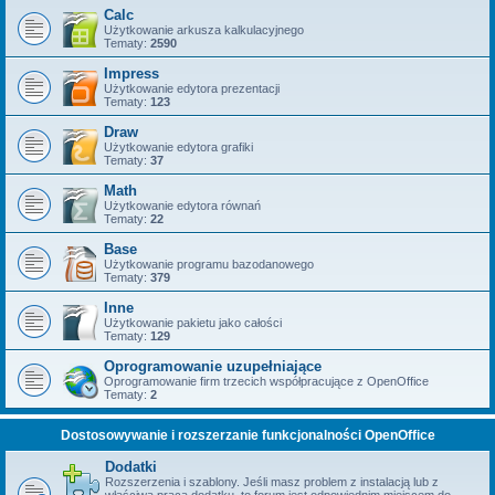
Calc
Użytkowanie arkusza kalkulacyjnego
Tematy:
2590
Impress
Użytkowanie edytora prezentacji
Tematy:
123
Draw
Użytkowanie edytora grafiki
Tematy:
37
Math
Użytkowanie edytora równań
Tematy:
22
Base
Użytkowanie programu bazodanowego
Tematy:
379
Inne
Użytkowanie pakietu jako całości
Tematy:
129
Oprogramowanie uzupełniające
Oprogramowanie firm trzecich współpracujące z OpenOffice
Tematy:
2
Dostosowywanie i rozszerzanie funkcjonalności OpenOffice
Dodatki
Rozszerzenia i szablony. Jeśli masz problem z instalacją lub z