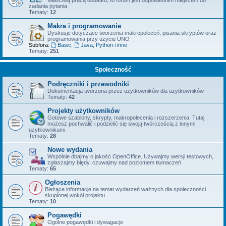
właściwą pracą dodatku, to forum jest odpowiednim miejscem do
zadania pytania
Tematy:
12
Makra i programowanie
Dyskusje dotyczące tworzenia makropoleceń, pisania skryptów oraz
programowania przy użyciu UNO
Subfora:
Basic
,
Java, Python i inne
Tematy:
251
Społeczność
Podręczniki i przewodniki
Dokumentacja tworzona przez użytkowników dla użytkowników
Tematy:
42
Projekty użytkowników
Gotowe szablony, skrypty, makropolecenia i rozszerzenia. Tutaj
możesz pochwalić i podzielić się swoją twórczością z innymi
użytkownikami
Tematy:
28
Nowe wydania
Wspólnie dbajmy o jakość OpenOffice. Używajmy wersji testowych,
zgłaszajmy błędy, czuwajmy nad poziomem tłumaczeń
Tematy:
65
Ogłoszenia
Bieżące informacje na temat wydarzeń ważnych dla społeczności
skupionej wokół projektu
Tematy:
10
Pogawędki
Ogólne pogawędki i dywagacje