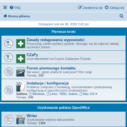
FAQ
Zarejestruj się
Zaloguj się
S
Strona główna
z
Dzisiaj jest sob sie 08, 2026 3:42 pm
u
Pierwsze kroki
k
Zasady redagowania wypowiedzi
a
Przeczytaj, zanim wyślesz pytanie. Stosując się do zaleceń, łatwiej
uzyskasz pomoc
j
CZaPy
czyli odpowiedzi na Często Zadawane Pytania
Forum pierwszego kontaktu
Nie wiesz, gdzie umieścić swój post? Pisz tutaj!
Tematy:
343
Instalacja i konfiguracja
Problemy związane z instalacją, uruchamianiem i podstawową
konfiguracją w specyficznych środowiskach
Subfora:
Windows
,
Linux, *BSD, Solaris
,
Mac OS X
Tematy:
145
Użytkowanie pakietu OpenOffice
Writer
Użytkowanie edytora dokumentów
Tematy:
1389