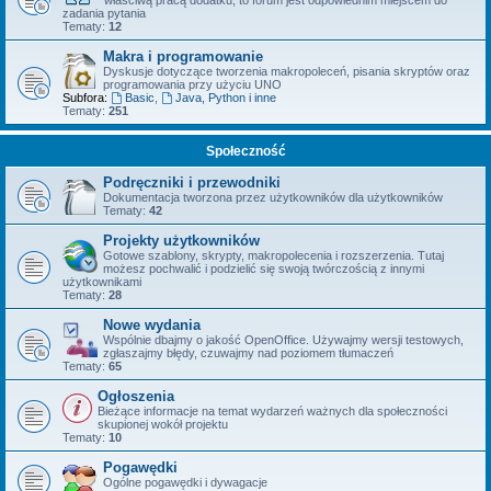
właściwą pracą dodatku, to forum jest odpowiednim miejscem do
zadania pytania
Tematy:
12
Makra i programowanie
Dyskusje dotyczące tworzenia makropoleceń, pisania skryptów oraz
programowania przy użyciu UNO
Subfora:
Basic
,
Java, Python i inne
Tematy:
251
Społeczność
Podręczniki i przewodniki
Dokumentacja tworzona przez użytkowników dla użytkowników
Tematy:
42
Projekty użytkowników
Gotowe szablony, skrypty, makropolecenia i rozszerzenia. Tutaj
możesz pochwalić i podzielić się swoją twórczością z innymi
użytkownikami
Tematy:
28
Nowe wydania
Wspólnie dbajmy o jakość OpenOffice. Używajmy wersji testowych,
zgłaszajmy błędy, czuwajmy nad poziomem tłumaczeń
Tematy:
65
Ogłoszenia
Bieżące informacje na temat wydarzeń ważnych dla społeczności
skupionej wokół projektu
Tematy:
10
Pogawędki
Ogólne pogawędki i dywagacje