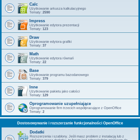
Calc
Użytkowanie arkusza kalkulacyjnego
Tematy:
2590
Impress
Użytkowanie edytora prezentacji
Tematy:
123
Draw
Użytkowanie edytora grafiki
Tematy:
37
Math
Użytkowanie edytora równań
Tematy:
22
Base
Użytkowanie programu bazodanowego
Tematy:
379
Inne
Użytkowanie pakietu jako całości
Tematy:
129
Oprogramowanie uzupełniające
Oprogramowanie firm trzecich współpracujące z OpenOffice
Tematy:
2
Dostosowywanie i rozszerzanie funkcjonalności OpenOffice
Dodatki
Rozszerzenia i szablony. Jeśli masz problem z instalacją lub z