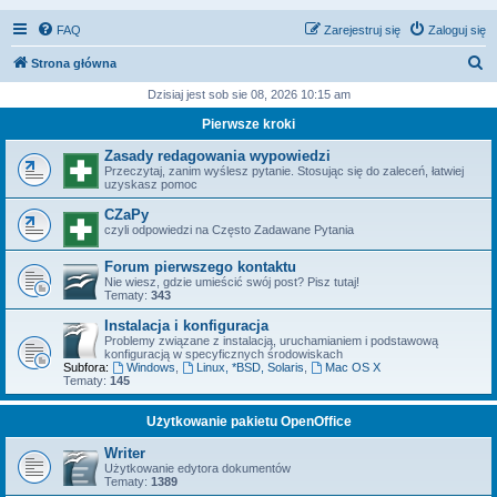
FAQ
Zarejestruj się
Zaloguj się
S
Strona główna
z
Dzisiaj jest sob sie 08, 2026 10:15 am
u
Pierwsze kroki
k
Zasady redagowania wypowiedzi
a
Przeczytaj, zanim wyślesz pytanie. Stosując się do zaleceń, łatwiej
uzyskasz pomoc
j
CZaPy
czyli odpowiedzi na Często Zadawane Pytania
Forum pierwszego kontaktu
Nie wiesz, gdzie umieścić swój post? Pisz tutaj!
Tematy:
343
Instalacja i konfiguracja
Problemy związane z instalacją, uruchamianiem i podstawową
konfiguracją w specyficznych środowiskach
Subfora:
Windows
,
Linux, *BSD, Solaris
,
Mac OS X
Tematy:
145
Użytkowanie pakietu OpenOffice
Writer
Użytkowanie edytora dokumentów
Tematy:
1389