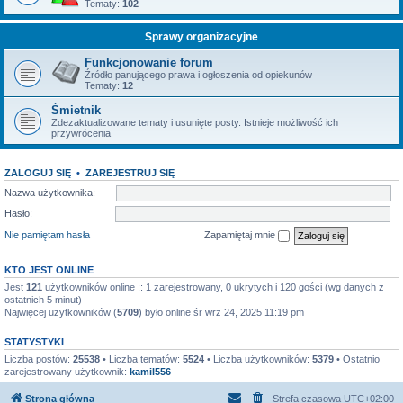
Tematy:
102
Sprawy organizacyjne
Funkcjonowanie forum
Źródło panującego prawa i ogłoszenia od opiekunów
Tematy:
12
Śmietnik
Zdezaktualizowane tematy i usunięte posty. Istnieje możliwość ich
przywrócenia
ZALOGUJ SIĘ
•
ZAREJESTRUJ SIĘ
Nazwa użytkownika:
Hasło:
Nie pamiętam hasła
Zapamiętaj mnie
KTO JEST ONLINE
Jest
121
użytkowników online :: 1 zarejestrowany, 0 ukrytych i 120 gości (wg danych z
ostatnich 5 minut)
Najwięcej użytkowników (
5709
) było online śr wrz 24, 2025 11:19 pm
STATYSTYKI
Liczba postów:
25538
• Liczba tematów:
5524
• Liczba użytkowników:
5379
• Ostatnio
zarejestrowany użytkownik:
kamil556
Strona główna
Strefa czasowa
UTC+02:00