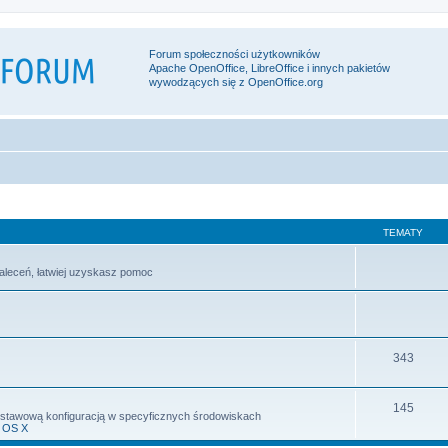
Forum społeczności użytkowników
Apache OpenOffice, LibreOffice i innych pakietów
wywodzących się z OpenOffice.org
TEMATY
zaleceń, łatwiej uzyskasz pomoc
343
145
odstawową konfiguracją w specyficznych środowiskach
 OS X