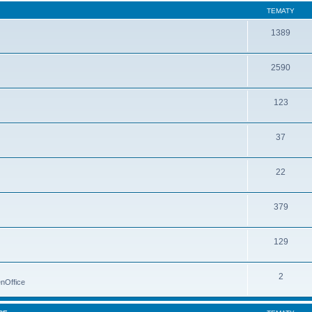
TEMATY
1389
2590
123
37
22
379
129
2
nOffice