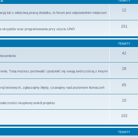
CE
TEMATY
12
lacją lub z właściwą pracą dodatku, to forum jest odpowiednim miejscem
251
ia skryptów oraz programowania przy użyciu UNO
TEMATY
42
ytkowników
28
enia. Tutaj możesz pochwalić i podzielić się swoją twórczością z innymi
65
rsji testowych, zgłaszajmy błędy, czuwajmy nad poziomem tłumaczeń
10
ołeczności skupionej wokół projektu
102
TEMATY