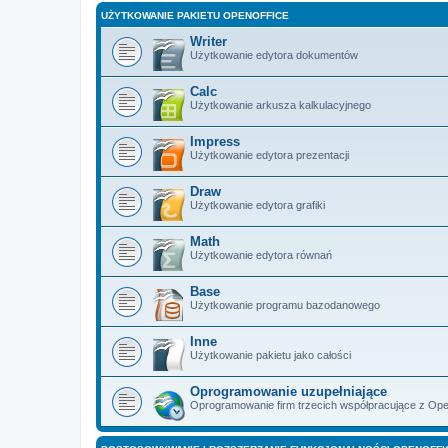
UŻYTKOWANIE PAKIETU OPENOFFICE
Writer
Użytkowanie edytora dokumentów
Calc
Użytkowanie arkusza kalkulacyjnego
Impress
Użytkowanie edytora prezentacji
Draw
Użytkowanie edytora grafiki
Math
Użytkowanie edytora równań
Base
Użytkowanie programu bazodanowego
Inne
Użytkowanie pakietu jako całości
Oprogramowanie uzupełniające
Oprogramowanie firm trzecich współpracujące z Ope