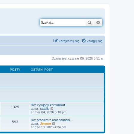
Szukaj
Wyszukiwanie z
Zarejestruj się
Zaloguj się
Dzisiaj jest czw sie 06, 2026 5:51 am
POSTY
OSTATNI POST
Re: irytujący komunikat
1329
W
autor:
stabilo
y
śr mar 04, 2026 5:18 pm
ś
w
Re: problem z uruchamiani…
593
i
W
autor:
Jermor
e
y
śr cze 10, 2026 4:24 pm
t
ś
l
w