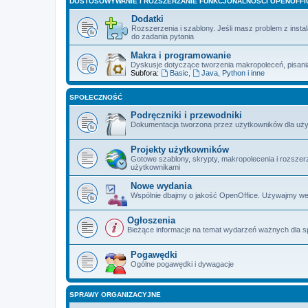
DOSTOSOWYWANIE I ROZSZERZANIE FUNKCJONALNOŚCI OPENOFFI
Dodatki
Rozszerzenia i szablony. Jeśli masz problem z insta
do zadania pytania
Makra i programowanie
Dyskusje dotyczące tworzenia makropoleceń, pisan
Subfora:
Basic
,
Java, Python i inne
SPOŁECZNOŚĆ
Podręczniki i przewodniki
Dokumentacja tworzona przez użytkowników dla uż
Projekty użytkowników
Gotowe szablony, skrypty, makropolecenia i rozszerz
użytkownikami
Nowe wydania
Wspólnie dbajmy o jakość OpenOffice. Używajmy we
Ogłoszenia
Bieżące informacje na temat wydarzeń ważnych dla sp
Pogawędki
Ogólne pogawędki i dywagacje
SPRAWY ORGANIZACYJNE