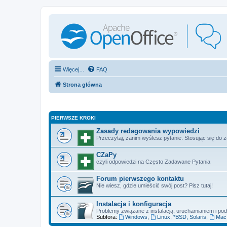
Więcej…
FAQ
Strona główna
PIERWSZE KROKI
Zasady redagowania wypowiedzi
Przeczytaj, zanim wyślesz pytanie. Stosując się do 
CZaPy
czyli odpowiedzi na Często Zadawane Pytania
Forum pierwszego kontaktu
Nie wiesz, gdzie umieścić swój post? Pisz tutaj!
Instalacja i konfiguracja
Problemy związane z instalacją, uruchamianiem i p
Subfora:
Windows
,
Linux, *BSD, Solaris
,
Mac