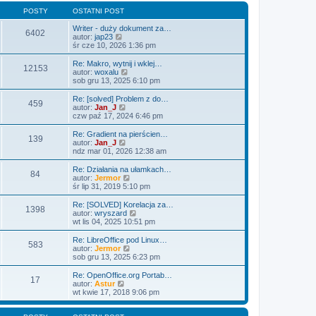
n
i
POSTY
OSTATNI POST
a
e
j
t
Writer - duży dokument za…
6402
n
l
W
autor:
jap23
o
n
y
śr cze 10, 2026 1:36 pm
w
a
ś
s
j
w
Re: Makro, wytnij i wklej…
z
12153
n
i
W
autor:
woxalu
y
o
e
y
sob gru 13, 2025 6:10 pm
p
w
t
ś
o
s
l
w
Re: [solved] Problem z do…
s
z
459
n
i
W
autor:
Jan_J
t
y
a
e
y
czw paź 17, 2024 6:46 pm
p
j
t
ś
o
n
l
w
Re: Gradient na pierścien…
s
o
139
n
i
W
autor:
Jan_J
t
w
a
e
y
ndz mar 01, 2026 12:38 am
s
j
t
ś
z
n
l
w
Re: Działania na ułamkach…
y
o
84
n
i
W
autor:
Jermor
p
w
a
e
y
śr lip 31, 2019 5:10 pm
o
s
j
t
ś
s
z
n
l
w
Re: [SOLVED] Korelacja za…
t
y
o
1398
n
i
W
autor:
wryszard
p
w
a
e
y
wt lis 04, 2025 10:51 pm
o
s
j
t
ś
s
z
n
l
w
Re: LibreOffice pod Linux…
t
y
o
583
n
i
W
autor:
Jermor
p
w
a
e
y
sob gru 13, 2025 6:23 pm
o
s
j
t
ś
s
z
n
l
w
Re: OpenOffice.org Portab…
t
y
o
17
n
i
W
autor:
Astur
p
w
a
e
y
wt kwie 17, 2018 9:06 pm
o
s
j
t
ś
s
z
n
l
w
t
y
o
n