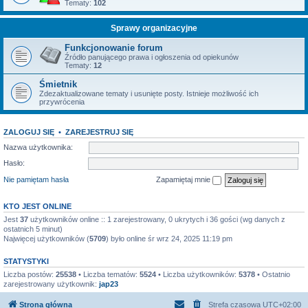
Tematy:
102
Sprawy organizacyjne
Funkcjonowanie forum
Źródło panującego prawa i ogłoszenia od opiekunów
Tematy:
12
Śmietnik
Zdezaktualizowane tematy i usunięte posty. Istnieje możliwość ich
przywrócenia
ZALOGUJ SIĘ
•
ZAREJESTRUJ SIĘ
Nazwa użytkownika:
Hasło:
Nie pamiętam hasła
Zapamiętaj mnie
KTO JEST ONLINE
Jest
37
użytkowników online :: 1 zarejestrowany, 0 ukrytych i 36 gości (wg danych z
ostatnich 5 minut)
Najwięcej użytkowników (
5709
) było online śr wrz 24, 2025 11:19 pm
STATYSTYKI
Liczba postów:
25538
• Liczba tematów:
5524
• Liczba użytkowników:
5378
• Ostatnio
zarejestrowany użytkownik:
jap23
Strona główna
Strefa czasowa
UTC+02:00