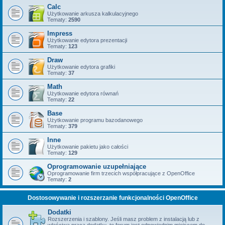
Calc
Użytkowanie arkusza kalkulacyjnego
Tematy:
2590
Impress
Użytkowanie edytora prezentacji
Tematy:
123
Draw
Użytkowanie edytora grafiki
Tematy:
37
Math
Użytkowanie edytora równań
Tematy:
22
Base
Użytkowanie programu bazodanowego
Tematy:
379
Inne
Użytkowanie pakietu jako całości
Tematy:
129
Oprogramowanie uzupełniające
Oprogramowanie firm trzecich współpracujące z OpenOffice
Tematy:
2
Dostosowywanie i rozszerzanie funkcjonalności OpenOffice
Dodatki
Rozszerzenia i szablony. Jeśli masz problem z instalacją lub z