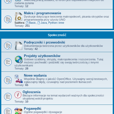
właściwą pracą dodatku, to forum jest odpowiednim miejscem do
zadania pytania
Tematy:
12
Makra i programowanie
Dyskusje dotyczące tworzenia makropoleceń, pisania skryptów oraz
programowania przy użyciu UNO
Subfora:
Basic
,
Java, Python i inne
Tematy:
251
Społeczność
Podręczniki i przewodniki
Dokumentacja tworzona przez użytkowników dla użytkowników
Tematy:
42
Projekty użytkowników
Gotowe szablony, skrypty, makropolecenia i rozszerzenia. Tutaj
możesz pochwalić i podzielić się swoją twórczością z innymi
użytkownikami
Tematy:
28
Nowe wydania
Wspólnie dbajmy o jakość OpenOffice. Używajmy wersji testowych,
zgłaszajmy błędy, czuwajmy nad poziomem tłumaczeń
Tematy:
65
Ogłoszenia
Bieżące informacje na temat wydarzeń ważnych dla społeczności
skupionej wokół projektu
Tematy:
10
Pogawędki
Ogólne pogawędki i dywagacje