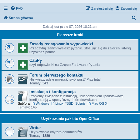
FAQ
Zarejestruj się
Zaloguj się
S
Strona główna
z
Dzisiaj jest pt sie 07, 2026 10:21 am
u
Pierwsze kroki
k
Zasady redagowania wypowiedzi
a
Przeczytaj, zanim wyślesz pytanie. Stosując się do zaleceń, łatwiej
uzyskasz pomoc
j
CZaPy
czyli odpowiedzi na Często Zadawane Pytania
Forum pierwszego kontaktu
Nie wiesz, gdzie umieścić swój post? Pisz tutaj!
Tematy:
343
Instalacja i konfiguracja
Problemy związane z instalacją, uruchamianiem i podstawową
konfiguracją w specyficznych środowiskach
Subfora:
Windows
,
Linux, *BSD, Solaris
,
Mac OS X
Tematy:
145
Użytkowanie pakietu OpenOffice
Writer
Użytkowanie edytora dokumentów
Tematy:
1389