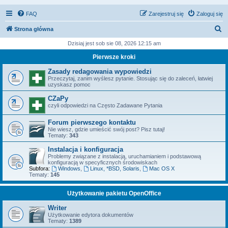
FAQ
Zarejestruj się
Zaloguj się
S
Strona główna
z
Dzisiaj jest sob sie 08, 2026 12:15 am
u
Pierwsze kroki
k
Zasady redagowania wypowiedzi
a
Przeczytaj, zanim wyślesz pytanie. Stosując się do zaleceń, łatwiej
uzyskasz pomoc
j
CZaPy
czyli odpowiedzi na Często Zadawane Pytania
Forum pierwszego kontaktu
Nie wiesz, gdzie umieścić swój post? Pisz tutaj!
Tematy:
343
Instalacja i konfiguracja
Problemy związane z instalacją, uruchamianiem i podstawową
konfiguracją w specyficznych środowiskach
Subfora:
Windows
,
Linux, *BSD, Solaris
,
Mac OS X
Tematy:
145
Użytkowanie pakietu OpenOffice
Writer
Użytkowanie edytora dokumentów
Tematy:
1389