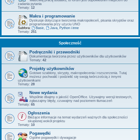
właściwą pracą dodatku, to forum jest odpowiednim miejscem do
zadania pytania
Tematy:
12
Makra i programowanie
Dyskusje dotyczące tworzenia makropoleceń, pisania skryptów oraz
programowania przy użyciu UNO
Subfora:
Basic
,
Java, Python i inne
Tematy:
251
Społeczność
Podręczniki i przewodniki
Dokumentacja tworzona przez użytkowników dla użytkowników
Tematy:
42
Projekty użytkowników
Gotowe szablony, skrypty, makropolecenia i rozszerzenia. Tutaj
możesz pochwalić i podzielić się swoją twórczością z innymi
użytkownikami
Tematy:
28
Nowe wydania
Wspólnie dbajmy o jakość OpenOffice. Używajmy wersji testowych,
zgłaszajmy błędy, czuwajmy nad poziomem tłumaczeń
Tematy:
65
Ogłoszenia
Bieżące informacje na temat wydarzeń ważnych dla społeczności
skupionej wokół projektu
Tematy:
10
Pogawędki
Ogólne pogawędki i dywagacje