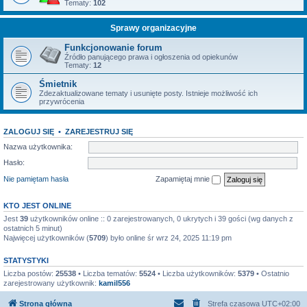
Tematy:
102
Sprawy organizacyjne
Funkcjonowanie forum
Źródło panującego prawa i ogłoszenia od opiekunów
Tematy:
12
Śmietnik
Zdezaktualizowane tematy i usunięte posty. Istnieje możliwość ich
przywrócenia
ZALOGUJ SIĘ
•
ZAREJESTRUJ SIĘ
Nazwa użytkownika:
Hasło:
Nie pamiętam hasła
Zapamiętaj mnie
KTO JEST ONLINE
Jest
39
użytkowników online :: 0 zarejestrowanych, 0 ukrytych i 39 gości (wg danych z
ostatnich 5 minut)
Najwięcej użytkowników (
5709
) było online śr wrz 24, 2025 11:19 pm
STATYSTYKI
Liczba postów:
25538
• Liczba tematów:
5524
• Liczba użytkowników:
5379
• Ostatnio
zarejestrowany użytkownik:
kamil556
Strona główna
Strefa czasowa
UTC+02:00