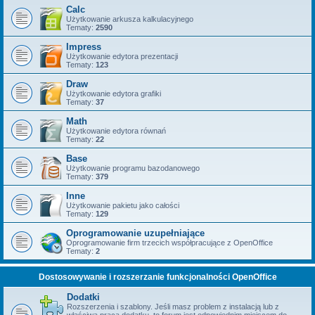
Calc
Użytkowanie arkusza kalkulacyjnego
Tematy:
2590
Impress
Użytkowanie edytora prezentacji
Tematy:
123
Draw
Użytkowanie edytora grafiki
Tematy:
37
Math
Użytkowanie edytora równań
Tematy:
22
Base
Użytkowanie programu bazodanowego
Tematy:
379
Inne
Użytkowanie pakietu jako całości
Tematy:
129
Oprogramowanie uzupełniające
Oprogramowanie firm trzecich współpracujące z OpenOffice
Tematy:
2
Dostosowywanie i rozszerzanie funkcjonalności OpenOffice
Dodatki
Rozszerzenia i szablony. Jeśli masz problem z instalacją lub z