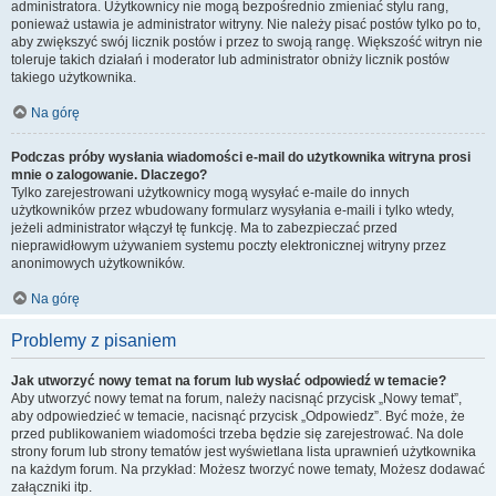
administratora. Użytkownicy nie mogą bezpośrednio zmieniać stylu rang,
ponieważ ustawia je administrator witryny. Nie należy pisać postów tylko po to,
aby zwiększyć swój licznik postów i przez to swoją rangę. Większość witryn nie
toleruje takich działań i moderator lub administrator obniży licznik postów
takiego użytkownika.
Na górę
Podczas próby wysłania wiadomości e-mail do użytkownika witryna prosi
mnie o zalogowanie. Dlaczego?
Tylko zarejestrowani użytkownicy mogą wysyłać e-maile do innych
użytkowników przez wbudowany formularz wysyłania e-maili i tylko wtedy,
jeżeli administrator włączył tę funkcję. Ma to zabezpieczać przed
nieprawidłowym używaniem systemu poczty elektronicznej witryny przez
anonimowych użytkowników.
Na górę
Problemy z pisaniem
Jak utworzyć nowy temat na forum lub wysłać odpowiedź w temacie?
Aby utworzyć nowy temat na forum, należy nacisnąć przycisk „Nowy temat”,
aby odpowiedzieć w temacie, nacisnąć przycisk „Odpowiedz”. Być może, że
przed publikowaniem wiadomości trzeba będzie się zarejestrować. Na dole
strony forum lub strony tematów jest wyświetlana lista uprawnień użytkownika
na każdym forum. Na przykład: Możesz tworzyć nowe tematy, Możesz dodawać
załączniki itp.