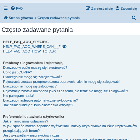
FAQ
Zarejestruj się
Zaloguj się
S
Strona główna
Często zadawane pytania
z
Często zadawane pytania
u
k
HELP_FAQ_AOO_SPECIFIC
HELP_FAQ_AOO_WHERE_CAN_I_FIND
a
HELP_FAQ_AOO_HOW_TO_ASK
j
Problemy z logowaniem i rejestracją
Dlaczego w ogóle muszę się rejestrować?
Co to jest COPPA?
Dlaczego nie mogę się zarejestrować?
Rejestracja została przeprowadzona poprawnie, ale nie mogę się zalogować!
Dlaczego nie mogę się zalogować?
Rejestracja została dokonana jakiś czas temu, ale teraz nie mogę się zalogować?!
Nie pamiętam hasła!
Dlaczego następuje automatyczne wylogowanie?
Jak działa funkcja “Usuń ciasteczka witryny”?
Preferencje i ustawienia użytkownika
Jak zmienić moje ustawienia?
W jaki sposób można zapobiec wyświetlaniu nazwy użytkownika na liście użytkowników
przeglądających forum?
Jest wyświetlany nieprawidłowy czas!