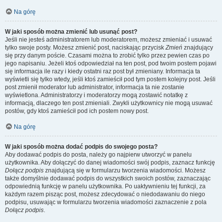
Na górę
W jaki sposób można zmienić lub usunąć post?
Jeśli nie jesteś administratorem lub moderatorem, możesz zmieniać i usuwać
tylko swoje posty. Możesz zmienić post, naciskając przycisk
Zmień
znajdujący
się przy danym poście. Czasami można to zrobić tylko przez pewien czas po
jego napisaniu. Jeżeli ktoś odpowiedział na ten post, pod twoim postem pojawi
się informacja ile razy i kiedy ostatni raz post był zmieniany. Informacja ta
wyświetli się tylko wtedy, jeśli ktoś zamieścił pod tym postem kolejny post. Jeśli
post zmienił moderator lub administrator, informacja ta nie zostanie
wyświetlona. Administratorzy i moderatorzy mogą zostawić notatkę z
informacją, dlaczego ten post zmieniali. Zwykli użytkownicy nie mogą usuwać
postów, gdy ktoś zamieścił pod ich postem nowy post.
Na górę
W jaki sposób można dodać podpis do swojego posta?
Aby dodawać podpis do posta, należy go najpierw utworzyć w panelu
użytkownika. Aby dołączyć do danej wiadomości swój podpis, zaznacz funkcję
Dołącz podpis
znajdującą się w formularzu tworzenia wiadomości. Możesz
także domyślnie dodawać podpis do wszystkich swoich postów, zaznaczając
odpowiednią funkcję w panelu użytkownika. Po uaktywnieniu tej funkcji, za
każdym razem pisząc post, możesz zdecydować o niedodawaniu do niego
podpisu, usuwając w formularzu tworzenia wiadomości zaznaczenie z pola
Dołącz podpis
.