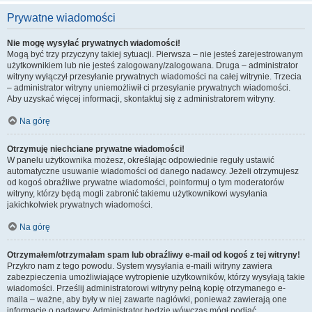
Prywatne wiadomości
Nie mogę wysyłać prywatnych wiadomości!
Mogą być trzy przyczyny takiej sytuacji. Pierwsza – nie jesteś zarejestrowanym
użytkownikiem lub nie jesteś zalogowany/zalogowana. Druga – administrator
witryny wyłączył przesyłanie prywatnych wiadomości na całej witrynie. Trzecia
– administrator witryny uniemożliwił ci przesyłanie prywatnych wiadomości.
Aby uzyskać więcej informacji, skontaktuj się z administratorem witryny.
Na górę
Otrzymuję niechciane prywatne wiadomości!
W panelu użytkownika możesz, określając odpowiednie reguły ustawić
automatyczne usuwanie wiadomości od danego nadawcy. Jeżeli otrzymujesz
od kogoś obraźliwe prywatne wiadomości, poinformuj o tym moderatorów
witryny, którzy będą mogli zabronić takiemu użytkownikowi wysyłania
jakichkolwiek prywatnych wiadomości.
Na górę
Otrzymałem/otrzymałam spam lub obraźliwy e-mail od kogoś z tej witryny!
Przykro nam z tego powodu. System wysyłania e-maili witryny zawiera
zabezpieczenia umożliwiające wytropienie użytkowników, którzy wysyłają takie
wiadomości. Prześlij administratorowi witryny pełną kopię otrzymanego e-
maila – ważne, aby były w niej zawarte nagłówki, ponieważ zawierają one
informacje o nadawcy. Administrator będzie wówczas mógł podjąć