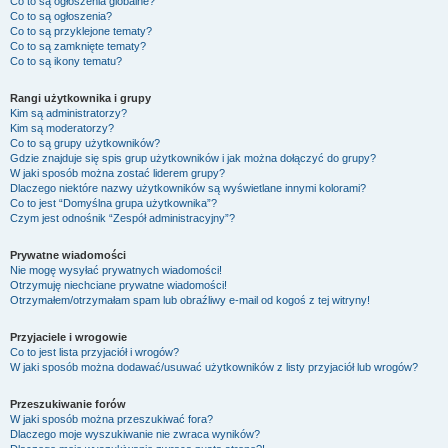
Co to są ogłoszenia globalne?
Co to są ogłoszenia?
Co to są przyklejone tematy?
Co to są zamknięte tematy?
Co to są ikony tematu?
Rangi użytkownika i grupy
Kim są administratorzy?
Kim są moderatorzy?
Co to są grupy użytkowników?
Gdzie znajduje się spis grup użytkowników i jak można dołączyć do grupy?
W jaki sposób można zostać liderem grupy?
Dlaczego niektóre nazwy użytkowników są wyświetlane innymi kolorami?
Co to jest “Domyślna grupa użytkownika”?
Czym jest odnośnik “Zespół administracyjny”?
Prywatne wiadomości
Nie mogę wysyłać prywatnych wiadomości!
Otrzymuję niechciane prywatne wiadomości!
Otrzymałem/otrzymałam spam lub obraźliwy e-mail od kogoś z tej witryny!
Przyjaciele i wrogowie
Co to jest lista przyjaciół i wrogów?
W jaki sposób można dodawać/usuwać użytkowników z listy przyjaciół lub wrogów?
Przeszukiwanie forów
W jaki sposób można przeszukiwać fora?
Dlaczego moje wyszukiwanie nie zwraca wyników?