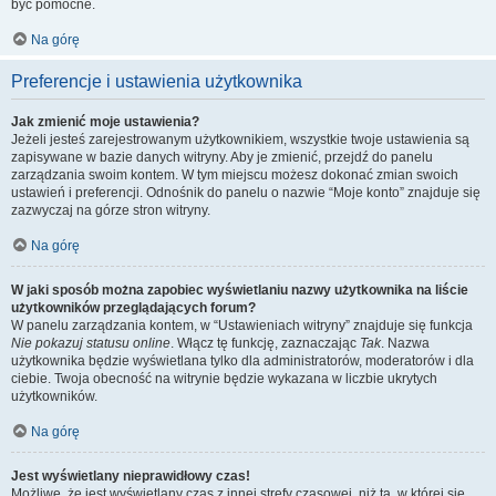
być pomocne.
Na górę
Preferencje i ustawienia użytkownika
Jak zmienić moje ustawienia?
Jeżeli jesteś zarejestrowanym użytkownikiem, wszystkie twoje ustawienia są
zapisywane w bazie danych witryny. Aby je zmienić, przejdź do panelu
zarządzania swoim kontem. W tym miejscu możesz dokonać zmian swoich
ustawień i preferencji. Odnośnik do panelu o nazwie “Moje konto” znajduje się
zazwyczaj na górze stron witryny.
Na górę
W jaki sposób można zapobiec wyświetlaniu nazwy użytkownika na liście
użytkowników przeglądających forum?
W panelu zarządzania kontem, w “Ustawieniach witryny” znajduje się funkcja
Nie pokazuj statusu online
. Włącz tę funkcję, zaznaczając
Tak
. Nazwa
użytkownika będzie wyświetlana tylko dla administratorów, moderatorów i dla
ciebie. Twoja obecność na witrynie będzie wykazana w liczbie ukrytych
użytkowników.
Na górę
Jest wyświetlany nieprawidłowy czas!
Możliwe, że jest wyświetlany czas z innej strefy czasowej, niż ta, w której się