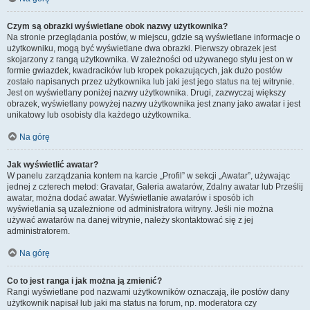
Czym są obrazki wyświetlane obok nazwy użytkownika?
Na stronie przeglądania postów, w miejscu, gdzie są wyświetlane informacje o
użytkowniku, mogą być wyświetlane dwa obrazki. Pierwszy obrazek jest
skojarzony z rangą użytkownika. W zależności od używanego stylu jest on w
formie gwiazdek, kwadracików lub kropek pokazujących, jak dużo postów
zostało napisanych przez użytkownika lub jaki jest jego status na tej witrynie.
Jest on wyświetlany poniżej nazwy użytkownika. Drugi, zazwyczaj większy
obrazek, wyświetlany powyżej nazwy użytkownika jest znany jako awatar i jest
unikatowy lub osobisty dla każdego użytkownika.
Na górę
Jak wyświetlić awatar?
W panelu zarządzania kontem na karcie „Profil” w sekcji „Awatar”, używając
jednej z czterech metod: Gravatar, Galeria awatarów, Zdalny awatar lub Prześlij
awatar, można dodać awatar. Wyświetlanie awatarów i sposób ich
wyświetlania są uzależnione od administratora witryny. Jeśli nie można
używać awatarów na danej witrynie, należy skontaktować się z jej
administratorem.
Na górę
Co to jest ranga i jak można ją zmienić?
Rangi wyświetlane pod nazwami użytkowników oznaczają, ile postów dany
użytkownik napisał lub jaki ma status na forum, np. moderatora czy