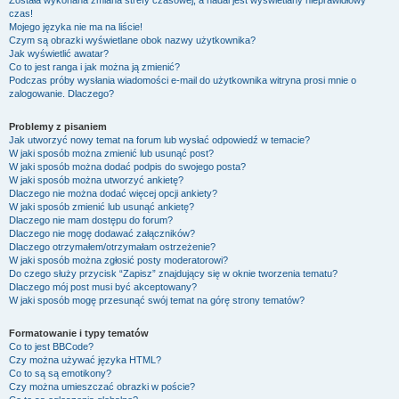
Została wykonana zmiana strefy czasowej, a nadal jest wyświetlany nieprawidłowy
czas!
Mojego języka nie ma na liście!
Czym są obrazki wyświetlane obok nazwy użytkownika?
Jak wyświetlić awatar?
Co to jest ranga i jak można ją zmienić?
Podczas próby wysłania wiadomości e-mail do użytkownika witryna prosi mnie o
zalogowanie. Dlaczego?
Problemy z pisaniem
Jak utworzyć nowy temat na forum lub wysłać odpowiedź w temacie?
W jaki sposób można zmienić lub usunąć post?
W jaki sposób można dodać podpis do swojego posta?
W jaki sposób można utworzyć ankietę?
Dlaczego nie można dodać więcej opcji ankiety?
W jaki sposób zmienić lub usunąć ankietę?
Dlaczego nie mam dostępu do forum?
Dlaczego nie mogę dodawać załączników?
Dlaczego otrzymałem/otrzymałam ostrzeżenie?
W jaki sposób można zgłosić posty moderatorowi?
Do czego służy przycisk “Zapisz” znajdujący się w oknie tworzenia tematu?
Dlaczego mój post musi być akceptowany?
W jaki sposób mogę przesunąć swój temat na górę strony tematów?
Formatowanie i typy tematów
Co to jest BBCode?
Czy można używać języka HTML?
Co to są są emotikony?
Czy można umieszczać obrazki w poście?