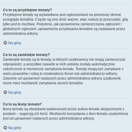
Co to są przyklejone tematy?
Przyklejone tematy są wyświetlane pod ogłoszeniami na pierwszej stronie
przeglądu tematów. Często są one dość ważne, więc należy je przeczytać, gdy
tylko jest to możliwe. Podobnie, jak uprawnienia zamieszczania ogłoszeń i
globalnych ogłoszeń, uprawnienia przyklejania tematów są nadawane przez
administratora witryny.
Na górę
Co to są zamknięte tematy?
Zamknięte tematy są to tematy, w których użytkownicy nie mogą zamieszczać
odpowiedzi, a wszystkie zawarte w nich ankiety zostały automatycznie
zakończone w momencie zamykania tematu. Tematy mogą być zamykane z
wielu powodów i robią to moderatorzy forum lub administratorzy witryny.
Zależnie od uprawnień nadanych przez administratora witryny użytkownik
może mieć możliwość zamykania swoich tematów.
Na górę
Co to są ikony tematu?
Ikony tematu są obrazkami wybieranymi przez autora tematu skojarzonymi z
postami – sugerują ich treść. Możliwość korzystania z ikon tematu uzależniona
jest od uprawnień nadanych przez administratora witryny.
Na górę