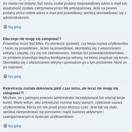
do ciebie nie dotarła, być może został podany nieprawidłowy adres e-mail lub
wiadomość została zatrzymana przez filtr antyspamowy. Jeśli na pewno
podany przez ciebie adres e-mail jest prawidłowy, spróbuj skontaktować się z
administratorem.
Na górę
Dlaczego nie mogę się zalogować?
Powodów może być kilka. Po pierwsze sprawdź, czy twoja nazwa użytkownika
i hasło są prawidłowe. Jeżeli są prawidłowe, skontaktuj się z właścicielem
witryny i zapytaj, czy cię nie zablokowano. Istnieje też prawdopodobieństwo,
że problem powoduje błędna konfiguracja witryny, na której znajduje się forum.
Skontaktuj się z właścicielem witryny i powiadom go o tym problemie. Musi on
go naprawić.
Na górę
Rejestracja została dokonana jakiś czas temu, ale teraz nie mogę się
zalogować?!
Możliwe, że z jakiegoś powodu administrator dezaktywował lub usunął twoje
konto. Wiele witryn, aby zmniejszyć rozmiar bazy danych, cyklicznie usuwa
użytkowników, którzy nic nie pisali przez dłuższy czas. Jeśli tak się stało,
spróbuj zarejestrować się ponownie i bądź bardziej aktywnym i
zaangażowanym w dyskusje użytkownikiem.
Na górę