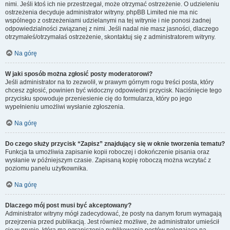
nimi. Jeśli ktoś ich nie przestrzegał, może otrzymać ostrzeżenie. O udzieleniu
ostrzeżenia decyduje administrator witryny. phpBB Limited nie ma nic
wspólnego z ostrzeżeniami udzielanymi na tej witrynie i nie ponosi żadnej
odpowiedzialności związanej z nimi. Jeśli nadal nie masz jasności, dlaczego
otrzymałeś/otrzymałaś ostrzeżenie, skontaktuj się z administratorem witryny.
Na górę
W jaki sposób można zgłosić posty moderatorowi?
Jeśli administrator na to zezwolił, w prawym górnym rogu treści posta, który
chcesz zgłosić, powinien być widoczny odpowiedni przycisk. Naciśnięcie tego
przycisku spowoduje przeniesienie cię do formularza, który po jego
wypełnieniu umożliwi wysłanie zgłoszenia.
Na górę
Do czego służy przycisk “Zapisz” znajdujący się w oknie tworzenia tematu?
Funkcja ta umożliwia zapisanie kopii roboczej i dokończenie pisania oraz
wysłanie w późniejszym czasie. Zapisaną kopię roboczą można wczytać z
poziomu panelu użytkownika.
Na górę
Dlaczego mój post musi być akceptowany?
Administrator witryny mógł zadecydować, że posty na danym forum wymagają
przejrzenia przed publikacją. Jest również możliwe, że administrator umieścił