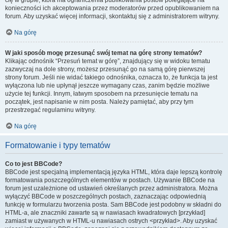
cię w grupie, która ma ograniczenia publikowania postów polegające na
konieczności ich akceptowania przez moderatorów przed opublikowaniem na
forum. Aby uzyskać więcej informacji, skontaktuj się z administratorem witryny.
Na górę
W jaki sposób mogę przesunąć swój temat na górę strony tematów?
Klikając odnośnik “Przesuń temat w górę”, znajdujący się w widoku tematu
zazwyczaj na dole strony, możesz przesunąć go na samą górę pierwszej
strony forum. Jeśli nie widać takiego odnośnika, oznacza to, że funkcja ta jest
wyłączona lub nie upłynął jeszcze wymagany czas, zanim będzie możliwe
użycie tej funkcji. Innym, łatwym sposobem na przesunięcie tematu na
początek, jest napisanie w nim posta. Należy pamiętać, aby przy tym
przestrzegać regulaminu witryny.
Na górę
Formatowanie i typy tematów
Co to jest BBCode?
BBCode jest specjalną implementacją języka HTML, która daje lepszą kontrolę
formatowania poszczególnych elementów w postach. Używanie BBCode na
forum jest uzależnione od ustawień określanych przez administratora. Można
wyłączyć BBCode w poszczególnych postach, zaznaczając odpowiednią
funkcję w formularzu tworzenia posta. Sam BBCode jest podobny w składni do
HTML-a, ale znaczniki zawarte są w nawiasach kwadratowych [przykład]
zamiast w używanych w HTML-u nawiasach ostrych <przykład>. Aby uzyskać