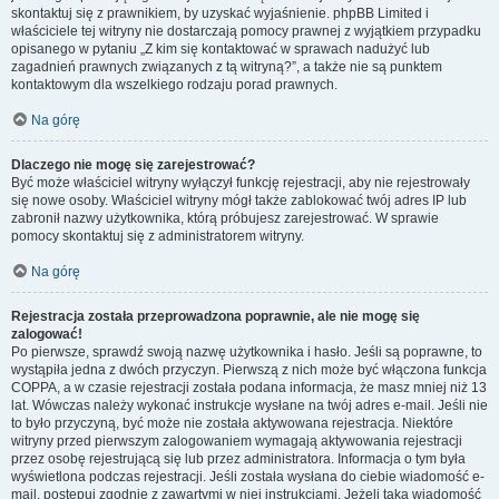
skontaktuj się z prawnikiem, by uzyskać wyjaśnienie. phpBB Limited i
właściciele tej witryny nie dostarczają pomocy prawnej z wyjątkiem przypadku
opisanego w pytaniu „Z kim się kontaktować w sprawach nadużyć lub
zagadnień prawnych związanych z tą witryną?”, a także nie są punktem
kontaktowym dla wszelkiego rodzaju porad prawnych.
Na górę
Dlaczego nie mogę się zarejestrować?
Być może właściciel witryny wyłączył funkcję rejestracji, aby nie rejestrowały
się nowe osoby. Właściciel witryny mógł także zablokować twój adres IP lub
zabronił nazwy użytkownika, którą próbujesz zarejestrować. W sprawie
pomocy skontaktuj się z administratorem witryny.
Na górę
Rejestracja została przeprowadzona poprawnie, ale nie mogę się
zalogować!
Po pierwsze, sprawdź swoją nazwę użytkownika i hasło. Jeśli są poprawne, to
wystąpiła jedna z dwóch przyczyn. Pierwszą z nich może być włączona funkcja
COPPA, a w czasie rejestracji została podana informacja, że masz mniej niż 13
lat. Wówczas należy wykonać instrukcje wysłane na twój adres e-mail. Jeśli nie
to było przyczyną, być może nie została aktywowana rejestracja. Niektóre
witryny przed pierwszym zalogowaniem wymagają aktywowania rejestracji
przez osobę rejestrującą się lub przez administratora. Informacja o tym była
wyświetlona podczas rejestracji. Jeśli została wysłana do ciebie wiadomość e-
mail, postępuj zgodnie z zawartymi w niej instrukcjami. Jeżeli taka wiadomość