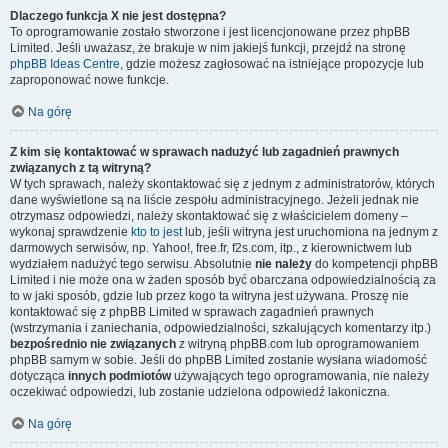
Dlaczego funkcja X nie jest dostępna?
To oprogramowanie zostało stworzone i jest licencjonowane przez phpBB
Limited. Jeśli uważasz, że brakuje w nim jakiejś funkcji, przejdź na stronę
phpBB Ideas Centre
, gdzie możesz zagłosować na istniejące propozycje lub
zaproponować nowe funkcje.
Na górę
Z kim się kontaktować w sprawach nadużyć lub zagadnień prawnych
związanych z tą witryną?
W tych sprawach, należy skontaktować się z jednym z administratorów, których
dane wyświetlone są na liście zespołu administracyjnego. Jeżeli jednak nie
otrzymasz odpowiedzi, należy skontaktować się z właścicielem domeny –
wykonaj sprawdzenie
kto to jest
lub, jeśli witryna jest uruchomiona na jednym z
darmowych serwisów, np. Yahoo!, free.fr, f2s.com, itp., z kierownictwem lub
wydziałem nadużyć tego serwisu. Absolutnie
nie należy
do kompetencji phpBB
Limited i nie może ona w żaden sposób być obarczana odpowiedzialnością za
to w jaki sposób, gdzie lub przez kogo ta witryna jest używana. Proszę nie
kontaktować się z phpBB Limited w sprawach zagadnień prawnych
(wstrzymania i zaniechania, odpowiedzialności, szkalujących komentarzy itp.)
bezpośrednio nie związanych
z witryną phpBB.com lub oprogramowaniem
phpBB samym w sobie. Jeśli do phpBB Limited zostanie wysłana wiadomość
dotycząca
innych podmiotów
używających tego oprogramowania, nie należy
oczekiwać odpowiedzi, lub zostanie udzielona odpowiedź lakoniczna.
Na górę