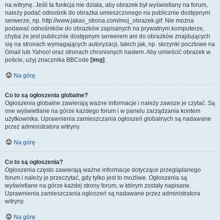
na witrynę. Jeśli ta funkcja nie działa, aby obrazek był wyświetlany na forum,
należy podać odnośnik do obrazka umieszczonego na publicznie dostępnym
serwerze, np. http://www.jakas_strona.com/moj_obrazek.gif. Nie można
podawać odnośników do obrazków zapisanych na prywatnym komputerze,
chyba że jest publicznie dostępnym serwerem ani do obrazków znajdujących
się na stronach wymagających autoryzacji, takich jak, np. skrzynki pocztowe na
Gmail lub Yahoo! oraz stronach chronionych hasłem. Aby umieścić obrazek w
poście, użyj znacznika BBCode
[img]
.
Na górę
Co to są ogłoszenia globalne?
Ogłoszenia globalne zawierają ważne informacje i należy zawsze je czytać. Są
one wyświetlane na górze każdego forum i w panelu zarządzania kontem
użytkownika. Uprawnienia zamieszczania ogłoszeń globalnych są nadawane
przez administratora witryny.
Na górę
Co to są ogłoszenia?
Ogłoszenia często zawierają ważne informacje dotyczące przeglądanego
forum i należy je przeczytać, gdy tylko jest to możliwe. Ogłoszenia są
wyświetlane na górze każdej strony forum, w którym zostały napisane.
Uprawnienia zamieszczania ogłoszeń są nadawane przez administratora
witryny.
Na górę