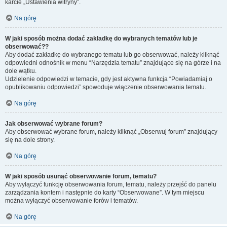
karcie „Ustawienia witryny”.
Na górę
W jaki sposób można dodać zakładkę do wybranych tematów lub je
obserwować??
Aby dodać zakładkę do wybranego tematu lub go obserwować, należy kliknąć
odpowiedni odnośnik w menu “Narzędzia tematu” znajdujące się na górze i na
dole wątku.
Udzielenie odpowiedzi w temacie, gdy jest aktywna funkcja “Powiadamiaj o
opublikowaniu odpowiedzi” spowoduje włączenie obserwowania tematu.
Na górę
Jak obserwować wybrane forum?
Aby obserwować wybrane forum, należy kliknąć „Obserwuj forum” znajdujący
się na dole strony.
Na górę
W jaki sposób usunąć obserwowanie forum, tematu?
Aby wyłączyć funkcję obserwowania forum, tematu, należy przejść do panelu
zarządzania kontem i następnie do karty “Obserwowane”. W tym miejscu
można wyłączyć obserwowanie forów i tematów.
Na górę