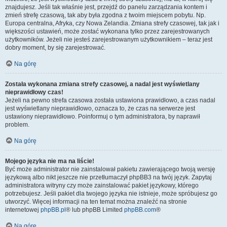
znajdujesz. Jeśli tak właśnie jest, przejdź do panelu zarządzania kontem i
zmień strefę czasową, tak aby była zgodna z twoim miejscem pobytu. Np.
Europa centralna, Afryka, czy Nowa Zelandia. Zmiana strefy czasowej, tak jak i
większości ustawień, może zostać wykonana tylko przez zarejestrowanych
użytkowników. Jeżeli nie jesteś zarejestrowanym użytkownikiem – teraz jest
dobry moment, by się zarejestrować.
Na górę
Została wykonana zmiana strefy czasowej, a nadal jest wyświetlany
nieprawidłowy czas!
Jeżeli na pewno strefa czasowa została ustawiona prawidłowo, a czas nadal
jest wyświetlany nieprawidłowo, oznacza to, że czas na serwerze jest
ustawiony nieprawidłowo. Poinformuj o tym administratora, by naprawił
problem.
Na górę
Mojego języka nie ma na liście!
Być może administrator nie zainstalował pakietu zawierającego twoją wersję
językową albo nikt jeszcze nie przetłumaczył phpBB3 na twój język. Zapytaj
administratora witryny czy może zainstalować pakiet językowy, którego
potrzebujesz. Jeśli pakiet dla twojego języka nie istnieje, może spróbujesz go
utworzyć. Więcej informacji na ten temat można znaleźć na stronie
internetowej
phpBB.pl
® lub phpBB Limited
phpBB.com
®
Na górę