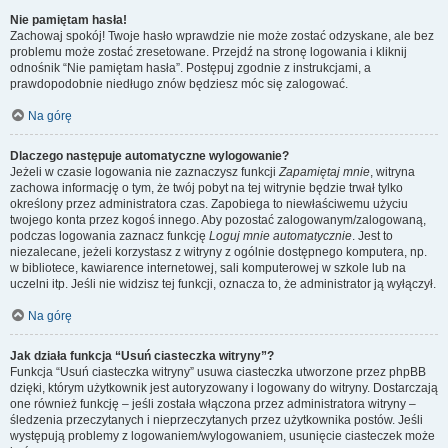
Nie pamiętam hasła!
Zachowaj spokój! Twoje hasło wprawdzie nie może zostać odzyskane, ale bez
problemu może zostać zresetowane. Przejdź na stronę logowania i kliknij
odnośnik “Nie pamiętam hasła”. Postępuj zgodnie z instrukcjami, a
prawdopodobnie niedługo znów będziesz móc się zalogować.
Na górę
Dlaczego następuje automatyczne wylogowanie?
Jeżeli w czasie logowania nie zaznaczysz funkcji
Zapamiętaj mnie
, witryna
zachowa informację o tym, że twój pobyt na tej witrynie będzie trwał tylko
określony przez administratora czas. Zapobiega to niewłaściwemu użyciu
twojego konta przez kogoś innego. Aby pozostać zalogowanym/zalogowaną,
podczas logowania zaznacz funkcję
Loguj mnie automatycznie
. Jest to
niezalecane, jeżeli korzystasz z witryny z ogólnie dostępnego komputera, np.
w bibliotece, kawiarence internetowej, sali komputerowej w szkole lub na
uczelni itp. Jeśli nie widzisz tej funkcji, oznacza to, że administrator ją wyłączył.
Na górę
Jak działa funkcja “Usuń ciasteczka witryny”?
Funkcja “Usuń ciasteczka witryny” usuwa ciasteczka utworzone przez phpBB
dzięki, którym użytkownik jest autoryzowany i logowany do witryny. Dostarczają
one również funkcję – jeśli została włączona przez administratora witryny –
śledzenia przeczytanych i nieprzeczytanych przez użytkownika postów. Jeśli
występują problemy z logowaniem/wylogowaniem, usunięcie ciasteczek może