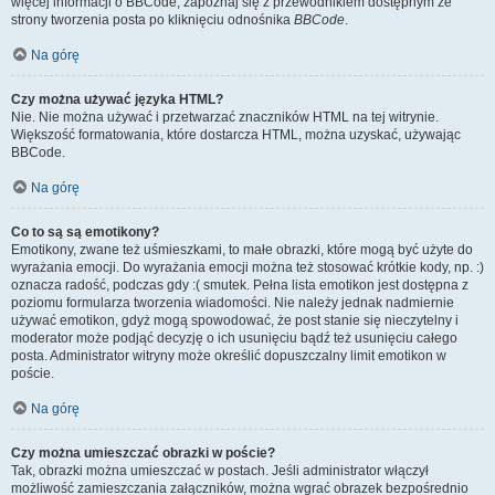
więcej informacji o BBCode, zapoznaj się z przewodnikiem dostępnym ze
strony tworzenia posta po kliknięciu odnośnika
BBCode
.
Na górę
Czy można używać języka HTML?
Nie. Nie można używać i przetwarzać znaczników HTML na tej witrynie.
Większość formatowania, które dostarcza HTML, można uzyskać, używając
BBCode.
Na górę
Co to są są emotikony?
Emotikony, zwane też uśmieszkami, to małe obrazki, które mogą być użyte do
wyrażania emocji. Do wyrażania emocji można też stosować krótkie kody, np. :)
oznacza radość, podczas gdy :( smutek. Pełna lista emotikon jest dostępna z
poziomu formularza tworzenia wiadomości. Nie należy jednak nadmiernie
używać emotikon, gdyż mogą spowodować, że post stanie się nieczytelny i
moderator może podjąć decyzję o ich usunięciu bądź też usunięciu całego
posta. Administrator witryny może określić dopuszczalny limit emotikon w
poście.
Na górę
Czy można umieszczać obrazki w poście?
Tak, obrazki można umieszczać w postach. Jeśli administrator włączył
możliwość zamieszczania załączników, można wgrać obrazek bezpośrednio