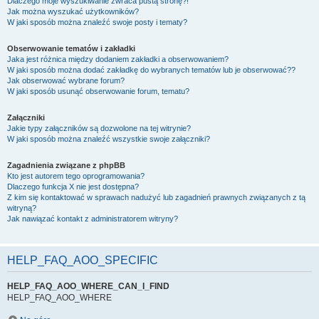
Dlaczego moje wyszukiwanie zwraca pustą stronę?!
Jak można wyszukać użytkowników?
W jaki sposób można znaleźć swoje posty i tematy?
Obserwowanie tematów i zakładki
Jaka jest różnica między dodaniem zakładki a obserwowaniem?
W jaki sposób można dodać zakładkę do wybranych tematów lub je obserwować??
Jak obserwować wybrane forum?
W jaki sposób usunąć obserwowanie forum, tematu?
Załączniki
Jakie typy załączników są dozwolone na tej witrynie?
W jaki sposób można znaleźć wszystkie swoje załączniki?
Zagadnienia związane z phpBB
Kto jest autorem tego oprogramowania?
Dlaczego funkcja X nie jest dostępna?
Z kim się kontaktować w sprawach nadużyć lub zagadnień prawnych związanych z tą
witryną?
Jak nawiązać kontakt z administratorem witryny?
HELP_FAQ_AOO_SPECIFIC
HELP_FAQ_AOO_WHERE_CAN_I_FIND
HELP_FAQ_AOO_WHERE