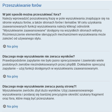
Przeszukiwanie forów
W jaki sposób można przeszukiwać fora?
Należy wprowadzić poszukiwaną frazę w pole wyszukiwania znajdujące się na
stronie wykazu forów, a także stronach forów i tematów. W celu uzyskania
zaawansowanych funkcji wyszukiwania należy kliknąć odnośnik
“Wyszukiwanie zaawansowane” dostępny na wszystkich stronach witryny.
Rozmieszczenie elementów sterujących mechanizmem wyszukiwania może
zależeć od używanego stylu.
Na górę
Dlaczego moje wyszukiwanie nie zwraca wyników?
Prawdopodobnie zapytanie nie było jasno sprecyzowane i zawierało wiele
podobnych zwrotów niezindeksowanych przez phpBB. Dokładnie sprecyzuj
zapytanie – użyj funkcji dostępnych w wyszukiwaniu zaawansowanym.
Na górę
Dlaczego moje wyszukiwanie zwraca pustą stronę?!
Wyszukiwanie zwróciło zbyt dużo wyników. Użyj zaawansowanego
wyszukiwania i postaraj się bardziej precyzyjnie określić szukany fragment
oraz fora, które mają być przeszukane.
Na górę