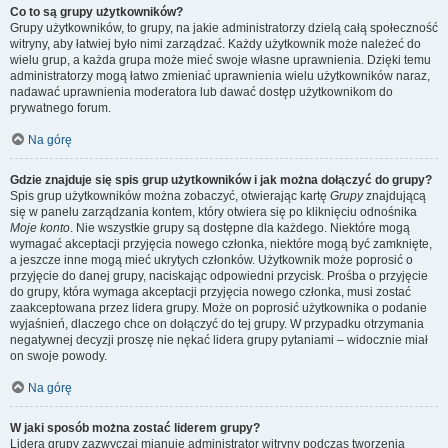
Co to są grupy użytkowników?
Grupy użytkowników, to grupy, na jakie administratorzy dzielą całą społeczność
witryny, aby łatwiej było nimi zarządzać. Każdy użytkownik może należeć do
wielu grup, a każda grupa może mieć swoje własne uprawnienia. Dzięki temu
administratorzy mogą łatwo zmieniać uprawnienia wielu użytkowników naraz,
nadawać uprawnienia moderatora lub dawać dostęp użytkownikom do
prywatnego forum.
Na górę
Gdzie znajduje się spis grup użytkowników i jak można dołączyć do grupy?
Spis grup użytkowników można zobaczyć, otwierając kartę
Grupy
znajdującą
się w panelu zarządzania kontem, który otwiera się po kliknięciu odnośnika
Moje konto
. Nie wszystkie grupy są dostępne dla każdego. Niektóre mogą
wymagać akceptacji przyjęcia nowego członka, niektóre mogą być zamknięte,
a jeszcze inne mogą mieć ukrytych członków. Użytkownik może poprosić o
przyjęcie do danej grupy, naciskając odpowiedni przycisk. Prośba o przyjęcie
do grupy, która wymaga akceptacji przyjęcia nowego członka, musi zostać
zaakceptowana przez lidera grupy. Może on poprosić użytkownika o podanie
wyjaśnień, dlaczego chce on dołączyć do tej grupy. W przypadku otrzymania
negatywnej decyzji proszę nie nękać lidera grupy pytaniami – widocznie miał
on swoje powody.
Na górę
W jaki sposób można zostać liderem grupy?
Lidera grupy zazwyczaj mianuje administrator witryny podczas tworzenia