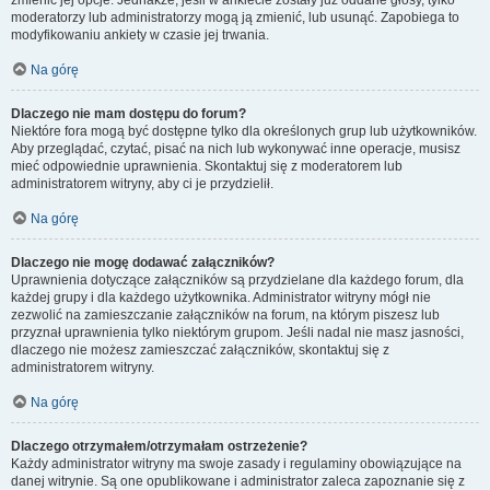
zmienić jej opcje. Jednakże, jeśli w ankiecie zostały już oddane głosy, tylko
moderatorzy lub administratorzy mogą ją zmienić, lub usunąć. Zapobiega to
modyfikowaniu ankiety w czasie jej trwania.
Na górę
Dlaczego nie mam dostępu do forum?
Niektóre fora mogą być dostępne tylko dla określonych grup lub użytkowników.
Aby przeglądać, czytać, pisać na nich lub wykonywać inne operacje, musisz
mieć odpowiednie uprawnienia. Skontaktuj się z moderatorem lub
administratorem witryny, aby ci je przydzielił.
Na górę
Dlaczego nie mogę dodawać załączników?
Uprawnienia dotyczące załączników są przydzielane dla każdego forum, dla
każdej grupy i dla każdego użytkownika. Administrator witryny mógł nie
zezwolić na zamieszczanie załączników na forum, na którym piszesz lub
przyznał uprawnienia tylko niektórym grupom. Jeśli nadal nie masz jasności,
dlaczego nie możesz zamieszczać załączników, skontaktuj się z
administratorem witryny.
Na górę
Dlaczego otrzymałem/otrzymałam ostrzeżenie?
Każdy administrator witryny ma swoje zasady i regulaminy obowiązujące na
danej witrynie. Są one opublikowane i administrator zaleca zapoznanie się z