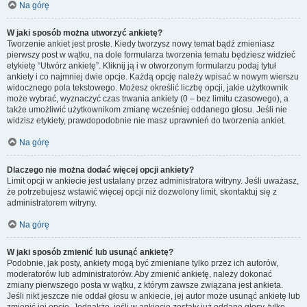
Na górę
W jaki sposób można utworzyć ankietę?
Tworzenie ankiet jest proste. Kiedy tworzysz nowy temat bądź zmieniasz
pierwszy post w wątku, na dole formularza tworzenia tematu będziesz widzieć
etykietę “Utwórz ankietę”. Kliknij ją i w otworzonym formularzu podaj tytuł
ankiety i co najmniej dwie opcje. Każdą opcję należy wpisać w nowym wierszu
widocznego pola tekstowego. Możesz określić liczbę opcji, jakie użytkownik
może wybrać, wyznaczyć czas trwania ankiety (0 – bez limitu czasowego), a
także umożliwić użytkownikom zmianę wcześniej oddanego głosu. Jeśli nie
widzisz etykiety, prawdopodobnie nie masz uprawnień do tworzenia ankiet.
Na górę
Dlaczego nie można dodać więcej opcji ankiety?
Limit opcji w ankiecie jest ustalany przez administratora witryny. Jeśli uważasz,
że potrzebujesz wstawić więcej opcji niż dozwolony limit, skontaktuj się z
administratorem witryny.
Na górę
W jaki sposób zmienić lub usunąć ankietę?
Podobnie, jak posty, ankiety mogą być zmieniane tylko przez ich autorów,
moderatorów lub administratorów. Aby zmienić ankietę, należy dokonać
zmiany pierwszego posta w wątku, z którym zawsze związana jest ankieta.
Jeśli nikt jeszcze nie oddał głosu w ankiecie, jej autor może usunąć ankietę lub