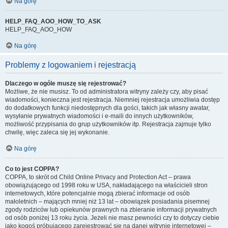
Na górę
HELP_FAQ_AOO_HOW_TO_ASK
HELP_FAQ_AOO_HOW
Na górę
Problemy z logowaniem i rejestracją
Dlaczego w ogóle muszę się rejestrować?
Możliwe, że nie musisz. To od administratora witryny zależy czy, aby pisać
wiadomości, konieczna jest rejestracja. Niemniej rejestracja umożliwia dostęp
do dodatkowych funkcji niedostępnych dla gości, takich jak własny awatar,
wysyłanie prywatnych wiadomości i e-maili do innych użytkowników,
możliwość przypisania do grup użytkowników itp. Rejestracja zajmuje tylko
chwilę, więc zaleca się jej wykonanie.
Na górę
Co to jest COPPA?
COPPA, to skrót od Child Online Privacy and Protection Act – prawa
obowiązującego od 1998 roku w USA, nakładającego na właścicieli stron
internetowych, które potencjalnie mogą zbierać informacje od osób
małoletnich – mających mniej niż 13 lat – obowiązek posiadania pisemnej
zgody rodziców lub opiekunów prawnych na zbieranie informacji prywatnych
od osób poniżej 13 roku życia. Jeżeli nie masz pewności czy to dotyczy ciebie
jako kogoś próbującego zarejestrować się na danej witrynie internetowej –