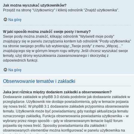
Jak można wyszukać użytkowników?
Przejdź na stronę “Użytkownicy” i kliknij odnośnik “Znajdź użytkownika”.
Na górę
W jaki sposób można znaleźć swoje posty i tematy?
Swoje posty można znaleźć, klikając odnośnik “Wyświetl moje posty”
znajdujący się w panelu zarządzania kontem lub odnośnik “Posty użytkownika”
na stronie swojego profilu lub wybierając „Twoje posty” z menu „Więcej…”
znajdującego się w górnym lewym rogu witryny. Jeśli chcesz wyszukać swoje
tematy, użyj strony wyszukiwania zaawansowanego i skorzystaj z
odpowiednich funkcji.
Na górę
Obserwowanie tematów i zakładki
Jaka jest różnica między dodaniem zakładki a obserwowaniem?
Dodawanie zakładek w phpBB 3.0 działa podobnie jak dodawanie zakładek w
przeglądarce. Użytkownik nie dostaje powiadomienia, gdy w temacie pojawia
się nowa treść. W phpBB 3.1 dodawanie zakładek przypomina obserwowanie
tematu. Użytkownik może być powiadamiany, gdy nastąpi aktualizacja tematu
oznaczonego zakładką. Funkcja obserwowania powiadamia użytkownika – w
wybrany przez niego sposób – gdy w obserwowanym temacie bądź forum
pojawiła się nowa treść. Sposoby powiadamiania dla zakładek i
obserwowanych elementów można konfigurować w panelu użytkownika na