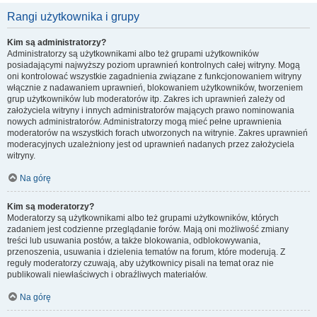
Rangi użytkownika i grupy
Kim są administratorzy?
Administratorzy są użytkownikami albo też grupami użytkowników
posiadającymi najwyższy poziom uprawnień kontrolnych całej witryny. Mogą
oni kontrolować wszystkie zagadnienia związane z funkcjonowaniem witryny
włącznie z nadawaniem uprawnień, blokowaniem użytkowników, tworzeniem
grup użytkowników lub moderatorów itp. Zakres ich uprawnień zależy od
założyciela witryny i innych administratorów mających prawo nominowania
nowych administratorów. Administratorzy mogą mieć pełne uprawnienia
moderatorów na wszystkich forach utworzonych na witrynie. Zakres uprawnień
moderacyjnych uzależniony jest od uprawnień nadanych przez założyciela
witryny.
Na górę
Kim są moderatorzy?
Moderatorzy są użytkownikami albo też grupami użytkowników, których
zadaniem jest codzienne przeglądanie forów. Mają oni możliwość zmiany
treści lub usuwania postów, a także blokowania, odblokowywania,
przenoszenia, usuwania i dzielenia tematów na forum, które moderują. Z
reguły moderatorzy czuwają, aby użytkownicy pisali na temat oraz nie
publikowali niewłaściwych i obraźliwych materiałów.
Na górę