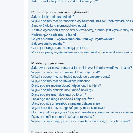
Jak działa funkcja “Usuń ciasteczka witryny”?
Preferencje i ustawienia użytkownika
Jak zmienić moje ustawienia?
W jaki sposób można zapobiec wyświetlaniu nazwy użytkownika na li
Jest wyświetlany nieprawidłowy czas!
Została wykonana zmiana strefy czasowej, a nadal jest wyświetlany n
Mojego języka nie ma na liście!
Czym są obrazki wyświetlane obok nazwy użytkownika?
Jak wyświetlić awatar?
Co to jest ranga i jak można ją zmienić?
Podczas próby wysłania wiadomości e-mail do użytkownika witryna pr
Problemy z pisaniem
Jak utworzyć nowy temat na forum lub wysłać odpowiedź w temacie?
W jaki sposób można zmienić lub usunąć post?
W jaki sposób można dodać podpis do swojego posta?
W jaki sposób można utworzyć ankietę?
Dlaczego nie można dodać więcej opcji ankiety?
W jaki sposób zmienić lub usunąć ankietę?
Dlaczego nie mam dostępu do forum?
Dlaczego nie mogę dodawać załączników?
Dlaczego otrzymałem/otrzymałam ostrzeżenie?
W jaki sposób można zgłosić posty moderatorowi?
Do czego służy przycisk “Zapisz” znajdujący się w oknie tworzenia t
Dlaczego mój post musi być akceptowany?
W jaki sposób mogę przesunąć swój temat na górę strony tematów?
Formatowanie i typy tematów