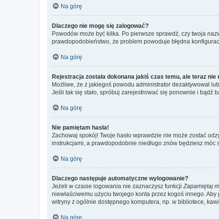
Na górę
Dlaczego nie mogę się zalogować?
Powodów może być kilka. Po pierwsze sprawdź, czy twoja nazwa u
prawdopodobieństwo, że problem powoduje błędna konfiguracja w
Na górę
Rejestracja została dokonana jakiś czas temu, ale teraz ni
Możliwe, że z jakiegoś powodu administrator dezaktywował lub u
Jeśli tak się stało, spróbuj zarejestrować się ponownie i bą
Na górę
Nie pamiętam hasła!
Zachowaj spokój! Twoje hasło wprawdzie nie może zostać odzys
instrukcjami, a prawdopodobnie niedługo znów będziesz móc 
Na górę
Dlaczego następuje automatyczne wylogowanie?
Jeżeli w czasie logowania nie zaznaczysz funkcji
Zapamiętaj m
niewłaściwemu użyciu twojego konta przez kogoś innego. Ab
witryny z ogólnie dostępnego komputera, np. w bibliotece, kawiar
Na górę