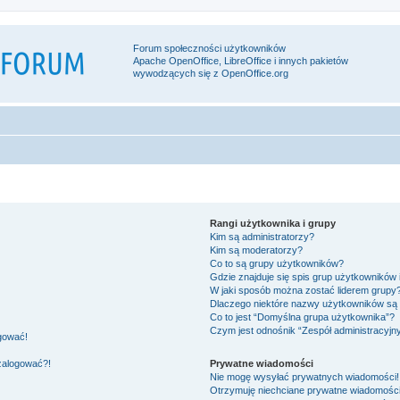
Forum społeczności użytkowników
Apache OpenOffice, LibreOffice i innych pakietów
wywodzących się z OpenOffice.org
Rangi użytkownika i grupy
Kim są administratorzy?
Kim są moderatorzy?
Co to są grupy użytkowników?
Gdzie znajduje się spis grup użytkowników
W jaki sposób można zostać liderem grupy
Dlaczego niektóre nazwy użytkowników są 
Co to jest “Domyślna grupa użytkownika”?
Czym jest odnośnik “Zespół administracyjn
ogować!
 zalogować?!
Prywatne wiadomości
Nie mogę wysyłać prywatnych wiadomości!
Otrzymuję niechciane prywatne wiadomości