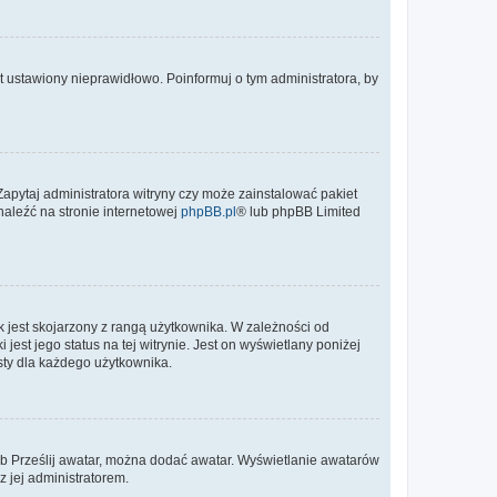
t ustawiony nieprawidłowo. Poinformuj o tym administratora, by
Zapytaj administratora witryny czy może zainstalować pakiet
naleźć na stronie internetowej
phpBB.pl
® lub phpBB Limited
 jest skojarzony z rangą użytkownika. W zależności od
est jego status na tej witrynie. Jest on wyświetlany poniżej
sty dla każdego użytkownika.
lub Prześlij awatar, można dodać awatar. Wyświetlanie awatarów
z jej administratorem.