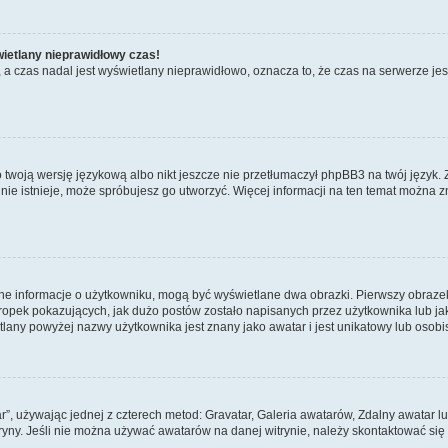
wietlany nieprawidłowy czas!
a czas nadal jest wyświetlany nieprawidłowo, oznacza to, że czas na serwerze jes
 twoją wersję językową albo nikt jeszcze nie przetłumaczył phpBB3 na twój język. 
a nie istnieje, może spróbujesz go utworzyć. Więcej informacji na ten temat można z
ane informacje o użytkowniku, mogą być wyświetlane dwa obrazki. Pierwszy obrazek
pek pokazujących, jak dużo postów zostało napisanych przez użytkownika lub jaki j
lany powyżej nazwy użytkownika jest znany jako awatar i jest unikatowy lub osobi
ar”, używając jednej z czterech metod: Gravatar, Galeria awatarów, Zdalny awatar 
ryny. Jeśli nie można używać awatarów na danej witrynie, należy skontaktować się 