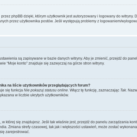
przez phpBB dzięki, którym użytkownik jest autoryzowany i logowany do witryny. D
zytanych przez użytkownika postów. Jeśli występują problemy z logowaniem/wylogo
 ustawienia są zapisywane w bazie danych witryny. Aby je zmienić, przejdź do p
ie “Moje konto” znajduje się zazwyczaj na górze stron witryny.
ika na liście użytkowników przeglądających forum?
je się funkcja
Nie pokazuj statusu online
. Włącz tę funkcję, zaznaczając
Tak
. Nazw
wykazana w liczbie ukrytych użytkowników.
ta, w której się znajdujesz. Jeśli tak właśnie jest, przejdź do panelu zarządzania k
dia. Zmiana strefy czasowej, tak jak i większości ustawień, może zostać wykonana 
się zarejestrować.