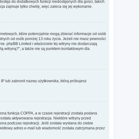
 dostęp do dodatkowych funkcji niedostępnych dla gości, takich
a zajmuje tylko chwilę, więc zaleca się jej wykonanie.
ernetowych, które potencjalnie mogą zbierać informacje od osób
tnych od osób poniżej 13 roku życia. Jeżeli nie masz pewności
e. phpBB Limited i właściciele tej witryny nie dostarczają
ą witryną?”, a także nie są punktem kontaktowym dla
s IP lub zabronił nazwy użytkownika, którą próbujesz
ona funkcja COPPA, a w czasie rejestracji została podana
została aktywowana rejestracja. Niektóre witryny przed
na podczas rejestracji. Jeśli została wysłana do ciebie
rawidłowy adres e-mail lub wiadomość została zatrzymana przez