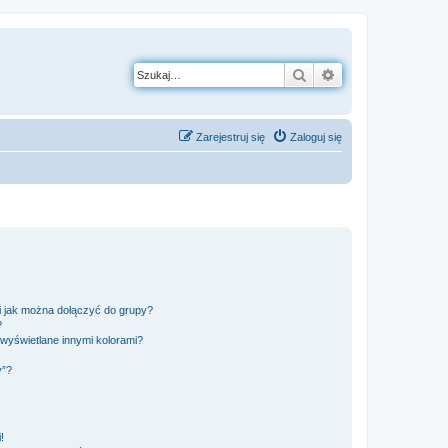
Szukaj
Wyszukiwanie z
Zarejestruj się
Zaloguj się
 i jak można dołączyć do grupy?
?
wyświetlane innymi kolorami?
y”?
!