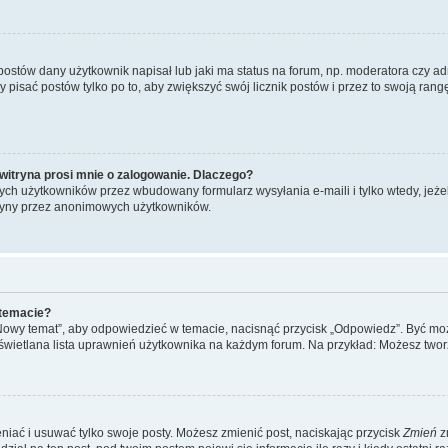
stów dany użytkownik napisał lub jaki ma status na forum, np. moderatora czy a
y pisać postów tylko po to, aby zwiększyć swój licznik postów i przez to swoją rangę
witryna prosi mnie o zalogowanie. Dlaczego?
ch użytkowników przez wbudowany formularz wysyłania e-maili i tylko wtedy, jeżeli
ryny przez anonimowych użytkowników.
 temacie?
„Nowy temat”, aby odpowiedzieć w temacie, nacisnąć przycisk „Odpowiedz”. Być mo
wyświetlana lista uprawnień użytkownika na każdym forum. Na przykład: Możesz two
niać i usuwać tylko swoje posty. Możesz zmienić post, naciskając przycisk
Zmień
z