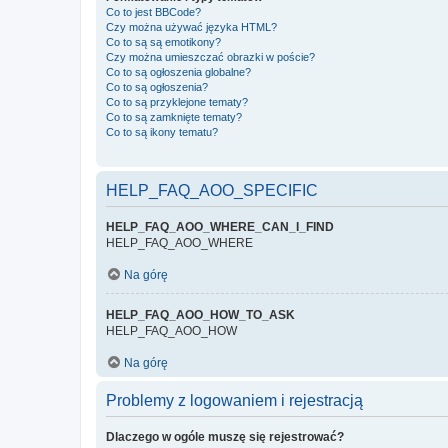
Co to jest BBCode?
Czy można używać języka HTML?
Co to są są emotikony?
Czy można umieszczać obrazki w poście?
Co to są ogłoszenia globalne?
Co to są ogłoszenia?
Co to są przyklejone tematy?
Co to są zamknięte tematy?
Co to są ikony tematu?
HELP_FAQ_AOO_SPECIFIC
HELP_FAQ_AOO_WHERE_CAN_I_FIND
HELP_FAQ_AOO_WHERE
Na górę
HELP_FAQ_AOO_HOW_TO_ASK
HELP_FAQ_AOO_HOW
Na górę
Problemy z logowaniem i rejestracją
Dlaczego w ogóle muszę się rejestrować?