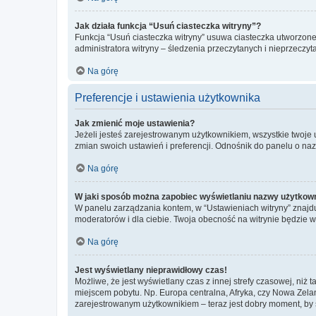
Jak działa funkcja “Usuń ciasteczka witryny”?
Funkcja “Usuń ciasteczka witryny” usuwa ciasteczka utworzone 
administratora witryny – śledzenia przeczytanych i nieprzec
Na górę
Preferencje i ustawienia użytkownika
Jak zmienić moje ustawienia?
Jeżeli jesteś zarejestrowanym użytkownikiem, wszystkie twoje
zmian swoich ustawień i preferencji. Odnośnik do panelu o nazw
Na górę
W jaki sposób można zapobiec wyświetlaniu nazwy użytkown
W panelu zarządzania kontem, w “Ustawieniach witryny” znajdu
moderatorów i dla ciebie. Twoja obecność na witrynie będzie 
Na górę
Jest wyświetlany nieprawidłowy czas!
Możliwe, że jest wyświetlany czas z innej strefy czasowej, niż 
miejscem pobytu. Np. Europa centralna, Afryka, czy Nowa Zelan
zarejestrowanym użytkownikiem – teraz jest dobry moment, by 