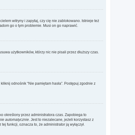
lem witryny i zapytaj, czy cię nie zablokowano. Istnieje też
wiadom go o tym problemie. Musi on go naprawić.
suwa użytkowników, którzy nic nie pisali przez dłuższy czas.
liknij odnośnik “Nie pamiętam hasła”. Postępuj zgodnie z
ylko określony przez administratora czas. Zapobiega to
nie automatycznie
. Jest to niezalecane, jeżeli korzystasz z
ej funkcji, oznacza to, że administrator ją wyłączył.