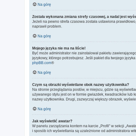
Na górę
Została wykonana zmiana strefy czasowej, a nadal jest wyś
Jeżeli na pewno strefa czasowa została ustawiona prawidłowo, 
naprawił problem.
Na górę
Mojego języka nie ma na liście!
Być może administrator nie zainstalował pakietu zawierającego
językowy, którego potrzebujesz. Jeśli pakiet dla twojego język
phpBB.com
®
Na górę
Czym są obrazki wyświetlane obok nazwy użytkownika?
Na stronie przeglądania postów, w miejscu, gdzie są wyświetl
używanego stylu jest on w formie gwiazdek, kwadracików lub kro
nazwy użytkownika. Drugi, zazwyczaj większy obrazek, wyświet
Na górę
Jak wyświetlić awatar?
W panelu zarządzania kontem na karcie „Profil” w sekcji „Awat
i sposób ich wyświetlania są uzależnione od administratora wit