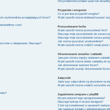
Otrzymałem/otrzymałam spam lub obraźliwy 
Przyjaciele i wrogowie
Co to jest lista przyjaciół i wrogów?
ście użytkowników przeglądających forum?
W jaki sposób można dodawać/usuwać użytk
ieprawidłowy czas!
Przeszukiwanie forów
W jaki sposób można przeszukiwać fora?
Dlaczego moje wyszukiwanie nie zwraca w
Dlaczego moje wyszukiwanie zwraca pustą 
Jak można wyszukać użytkowników?
osi mnie o zalogowanie. Dlaczego?
W jaki sposób można znaleźć swoje posty i
Obserwowanie tematów i zakładki
Jaka jest różnica między dodaniem zakład
W jaki sposób można dodać zakładkę do w
Jak obserwować wybrane forum?
W jaki sposób usunąć obserwowanie forum
Załączniki
Jakie typy załączników są dozwolone na tej
W jaki sposób można znaleźć wszystkie swo
ematu?
Zagadnienia związane z phpBB
Kto jest autorem tego oprogramowania?
Dlaczego funkcja X nie jest dostępna?
Z kim się kontaktować w sprawach nadużyć
Jak nawiązać kontakt z administratorem wi