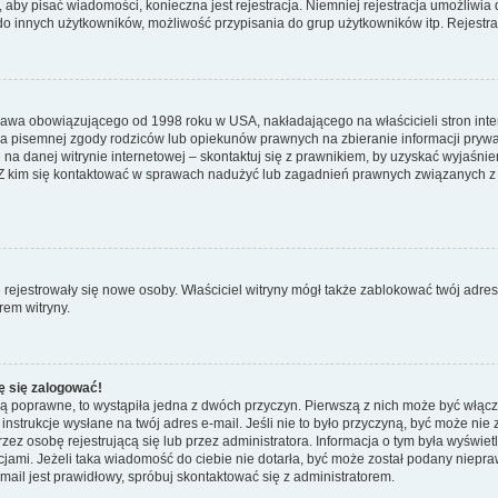
y, aby pisać wiadomości, konieczna jest rejestracja. Niemniej rejestracja umożliwia
do innych użytkowników, możliwość przypisania do grup użytkowników itp. Rejestracj
prawa obowiązującego od 1998 roku w USA, nakładającego na właścicieli stron int
ia pisemnej zgody rodziców lub opiekunów prawnych na zbieranie informacji prywa
na danej witrynie internetowej – skontaktuj się z prawnikiem, by uzyskać wyjaśnieni
 kim się kontaktować w sprawach nadużyć lub zagadnień prawnych związanych z t
ie rejestrowały się nowe osoby. Właściciel witryny mógł także zablokować twój adre
rem witryny.
ę się zalogować!
są poprawne, to wystąpiła jedna z dwóch przyczyn. Pierwszą z nich może być włącz
nstrukcje wysłane na twój adres e-mail. Jeśli nie to było przyczyną, być może nie 
 osobę rejestrującą się lub przez administratora. Informacja o tym była wyświetlo
kcjami. Jeżeli taka wiadomość do ciebie nie dotarła, być może został podany niep
mail jest prawidłowy, spróbuj skontaktować się z administratorem.