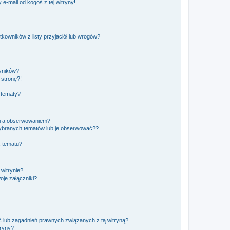
e-mail od kogoś z tej witryny!
owników z listy przyjaciół lub wrogów?
yników?
stronę?!
 tematy?
ki a obserwowaniem?
ybranych tematów lub je obserwować??
, tematu?
 witrynie?
je załączniki?
 lub zagadnień prawnych związanych z tą witryną?
tryny?