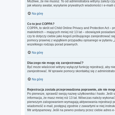
Możliwe, że nie musisz. To od administratora witryny zależy cz
jak własny awatar, wysyłanie prywatnych wiadomości i e-maili 
Na górę
Co to jest COPPA?
COPPA, to skrót od Child Online Privacy and Protection Act – 
małoletnich – mających mniej niż 13 lat – obowiązek posiadan
czy to dotyczy ciebie jako kogoś próbującego zarejestrować się 
pomocy prawnej z wyjątkiem przypadku opisanego w pytaniu „Z
wszelkiego rodzaju porad prawnych.
Na górę
Dlaczego nie mogę się zarejestrować?
Być może właściciel witryny wyłączył funkcję rejestracji, aby n
zarejestrować. W sprawie pomocy skontaktuj się z administrato
Na górę
Rejestracja została przeprowadzona poprawnie, ale nie mog
Po pierwsze, sprawdź swoją nazwę użytkownika i hasło. Jeśli 
informacja, że masz mniej niż 13 lat. Wówczas należy wykonać i
pierwszym zalogowaniem wymagają aktywowania rejestracji przez
wiadomość e-mail, postępuj zgodnie z zawartymi w niej instru
filtr antyspamowy. Jeśli na pewno podany przez ciebie adres e-