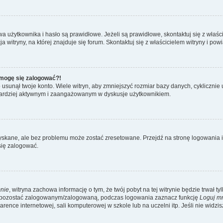
żytkownika i hasło są prawidłowe. Jeżeli są prawidłowe, skontaktuj się z właścicie
itryny, na której znajduje się forum. Skontaktuj się z właścicielem witryny i po
e mogę się zalogować?!
sunął twoje konto. Wiele witryn, aby zmniejszyć rozmiar bazy danych, cyklicznie u
dź bardziej aktywnym i zaangażowanym w dyskusje użytkownikiem.
kane, ale bez problemu może zostać zresetowane. Przejdź na stronę logowania i k
się zalogować.
nie
, witryna zachowa informację o tym, że twój pobyt na tej witrynie będzie trwał t
y pozostać zalogowanym/zalogowaną, podczas logowania zaznacz funkcję
Loguj m
ence internetowej, sali komputerowej w szkole lub na uczelni itp. Jeśli nie widzisz t